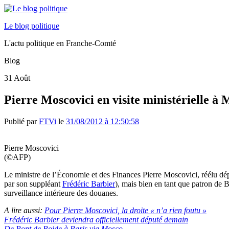
Le blog politique
L'actu politique en Franche-Comté
Blog
31
Août
Pierre Moscovici en visite ministérielle à
Publié par
FTVi
le
31/08/2012 à 12:50:58
Pierre Moscovici
(©AFP)
Le ministre de l’Économie et des Finances Pierre Moscovici, réélu d
par son suppléant
Frédéric Barbier
), mais bien en tant que patron de 
surveillance intérieure des douanes.
A lire aussi:
Pour Pierre Moscovici, la droite « n’a rien foutu »
Frédéric Barbier deviendra officiellement député demain
De Pont de Roide à Paris via Mosco