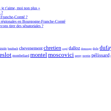
je t’aime, moi non plus »
 ?
de Franche-Comté ?
aux régionales en Bourgogne-Franche-Comté
ons tirer des sénatoriales ?
chretien
dufa
dalloz
chevenement
quin
dole
butzbach
demouge
copé
eslot
moscovici
montel
pélissard
montbeliard
perny
perrin