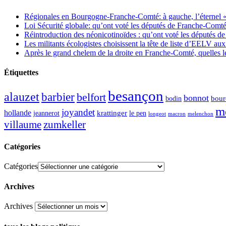
Régionales en Bourgogne-Franche-Comté: à gauche, l’éternel « 
Loi Sécurité globale: qu’ont voté les députés de Franche-Comté
Réintroduction des néonicotinoïdes : qu’ont voté les députés 
Les militants écologistes choisissent la tête de liste d’EELV 
Après le grand chelem de la droite en Franche-Comté, quelles leç
Étiquettes
besançon
alauzet
barbier
belfort
bonnot
bour
bodin
m
joyandet
hollande
krattinger
jeannerot
le pen
longeot
macron
melenchon
zumkeller
villaume
Catégories
Catégories
Archives
Archives