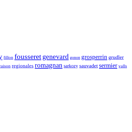
fousseret
genevard
y
grosperrin
grudler
fillon
gonon
romagnan
sermier
sauvadet
regionales
raison
sarkozy
valls