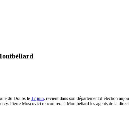
 Montbéliard
éputé du Doubs le
17 juin
, revient dans son département d’élection aujo
Bercy. Pierre Moscovici rencontrera à Montbéliard les agents de la direc