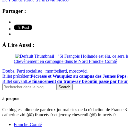
Partager :
À Lire Aussi :
"Si François Hollande est élu, ce sera 
Chevènement en campagne dans le Nord Franche-Comté
Doubs
,
Parti socialiste
|
montbeliard
,
moscovici
Billet précédent
Pécresse et Wauquiez au campus des Jeunes Pops
Billet suivant
Le financement du tramway bisontin passe par l'Eu
à propos
Ce blog est alimenté par deux journalistes de la rédaction de France
catherine.ziri (@) francetv.fr et jeremy.chevreuil (@) francetv.fr
Franche-Comté