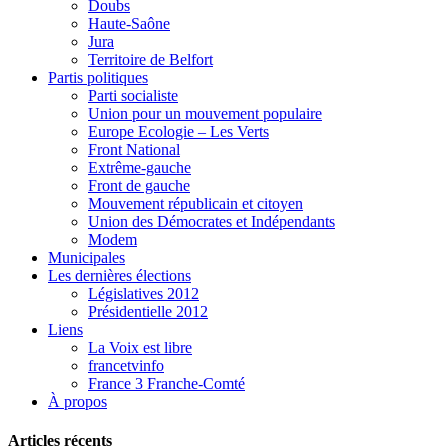
Doubs
Haute-Saône
Jura
Territoire de Belfort
Partis politiques
Parti socialiste
Union pour un mouvement populaire
Europe Ecologie – Les Verts
Front National
Extrême-gauche
Front de gauche
Mouvement républicain et citoyen
Union des Démocrates et Indépendants
Modem
Municipales
Les dernières élections
Législatives 2012
Présidentielle 2012
Liens
La Voix est libre
francetvinfo
France 3 Franche-Comté
À propos
Articles récents