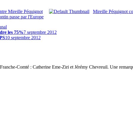
ontre Mireille Péquignot
Mireille Péquignot co
ntin passe par l'Europe
unal
dre les 75%
7 septembre 2012
 PS
10 septembre 2012
 3 Franche-Comté : Catherine Eme-Ziri et Jérémy Chevreuil. Une remarqu