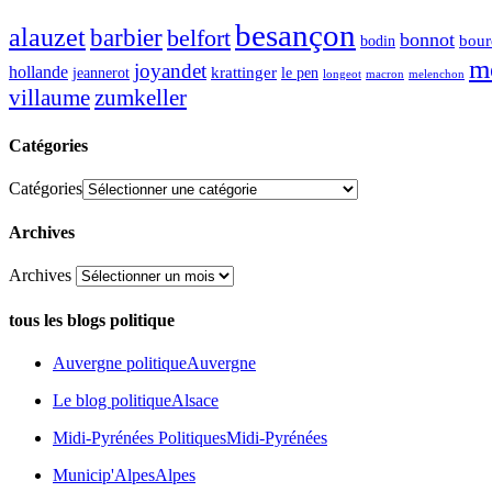
besançon
alauzet
barbier
belfort
bonnot
bour
bodin
m
joyandet
hollande
krattinger
jeannerot
le pen
longeot
macron
melenchon
zumkeller
villaume
Catégories
Catégories
Archives
Archives
tous les blogs politique
Auvergne politique
Auvergne
Le blog politique
Alsace
Midi-Pyrénées Politiques
Midi-Pyrénées
Municip'Alpes
Alpes