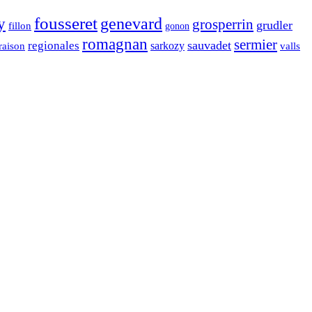
fousseret
genevard
y
grosperrin
grudler
fillon
gonon
romagnan
sermier
sauvadet
regionales
raison
sarkozy
valls