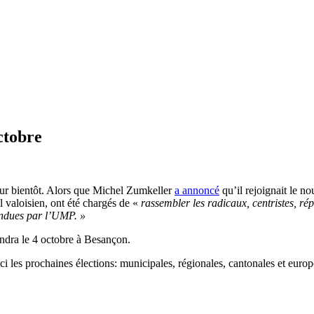
ctobre
ur bientôt. Alors que Michel Zumkeller
a annoncé
qu’il rejoignait le n
al valoisien, ont été chargés de «
rassembler les radicaux, centristes, ré
fendues par l’UMP. »
endra le 4 octobre à Besançon.
ici les prochaines élections: municipales, régionales, cantonales et euro