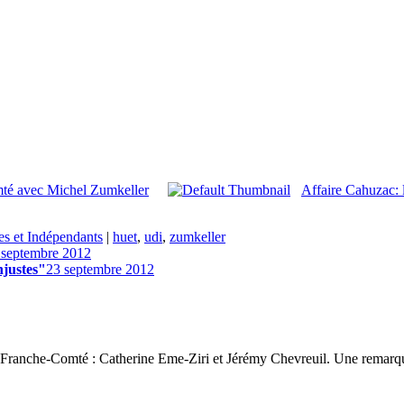
mté avec Michel Zumkeller
Affaire Cahuzac: 
s et Indépendants
|
huet
,
udi
,
zumkeller
 septembre 2012
njustes"
23 septembre 2012
 3 Franche-Comté : Catherine Eme-Ziri et Jérémy Chevreuil. Une remarqu