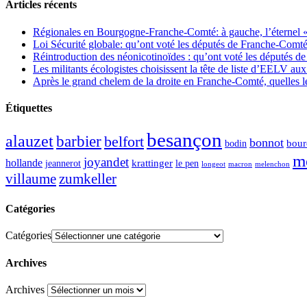
Articles récents
Régionales en Bourgogne-Franche-Comté: à gauche, l’éternel « 
Loi Sécurité globale: qu’ont voté les députés de Franche-Comté
Réintroduction des néonicotinoïdes : qu’ont voté les députés 
Les militants écologistes choisissent la tête de liste d’EELV 
Après le grand chelem de la droite en Franche-Comté, quelles leç
Étiquettes
besançon
alauzet
barbier
belfort
bonnot
bour
bodin
m
joyandet
hollande
krattinger
jeannerot
le pen
longeot
macron
melenchon
zumkeller
villaume
Catégories
Catégories
Archives
Archives