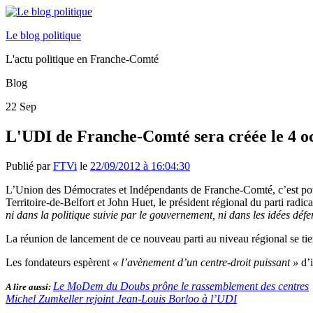
Le blog politique
L'actu politique en Franche-Comté
Blog
22
Sep
L'UDI de Franche-Comté sera créée le 4 o
Publié par
FTVi
le
22/09/2012 à 16:04:30
L’Union des Démocrates et Indépendants de Franche-Comté, c’est po
Territoire-de-Belfort et John Huet, le président régional du parti radic
ni dans la politique suivie par le gouvernement, ni dans les idées dé
La réunion de lancement de ce nouveau parti au niveau régional se ti
Les fondateurs espèrent
« l’avènement d’un centre-droit puissant »
d’
Le MoDem du Doubs prône le rassemblement des centres
A lire aussi:
Michel Zumkeller rejoint Jean-Louis Borloo à l’UDI