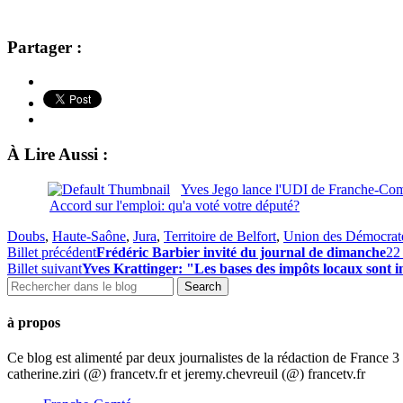
Partager :
À Lire Aussi :
Yves Jego lance l'UDI de Franche-Co
Accord sur l'emploi: qu'a voté votre député?
Doubs
,
Haute-Saône
,
Jura
,
Territoire de Belfort
,
Union des Démocrate
Billet précédent
Frédéric Barbier invité du journal de dimanche
22
Billet suivant
Yves Krattinger: "Les bases des impôts locaux sont i
à propos
Ce blog est alimenté par deux journalistes de la rédaction de France
catherine.ziri (@) francetv.fr et jeremy.chevreuil (@) francetv.fr