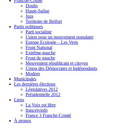
Franche-Comté
Doubs
Haute-Saône
Jura
Territoire de Belfort
Partis politiques
Parti socialiste
Union pour un mouvement populaire
Europe Ecologie – Les Verts
Front National
Extrême-gauche
Front de gauche
Mouvement républicain et citoyen
Union des Démocrates et Indépendants
Modem
Municipales
Les dernières élections
Législatives 2012
Présidentielle 2012
Liens
La Voix est libre
francetvinfo
France 3 Franche-Comté
À propos