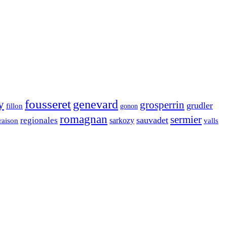
fousseret
genevard
y
grosperrin
grudler
fillon
gonon
romagnan
sermier
sauvadet
regionales
raison
sarkozy
valls