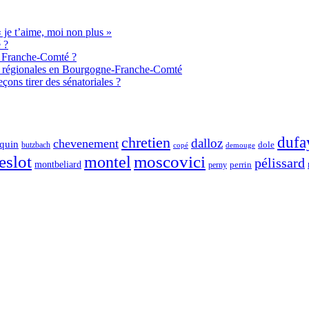
je t’aime, moi non plus »
 ?
de Franche-Comté ?
aux régionales en Bourgogne-Franche-Comté
ons tirer des sénatoriales ?
chretien
dufa
dalloz
chevenement
quin
dole
butzbach
demouge
copé
eslot
moscovici
montel
pélissard
montbeliard
perny
perrin