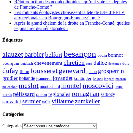
Réintroduction des néonicotinoïdes : qu’ont voté les députés
de Franche-Comté ?
Les militants écologistes choisissent la tête de liste d’EELV
aux régionales en Bourgogne-Franche-Comté
Après le grand chelem de la droite en Franche-Comté, quelles
leçons tirer des sénatoriales ?
Étiquettes
besançon
alauzet
barbier
belfort
bonnot
bodin
chretien
dalloz
chevenement
bourquin
dole
butzbach
demouge
copé
fousseret
genevard
dufay
grosperrin
fillon
gonon
joyandet
grudler
hollande
krattinger
jeannerot
le pen
longeot
macron
meslot
moscovici
montel
montbeliard
perny
melenchon
romagnan
pélissard
regionales
raison
sarkozy
perrin
sermier
zumkeller
villaume
sauvadet
valls
Catégories
Catégories