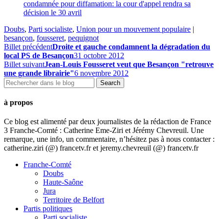
condamnée pour diffamation: la cour d'appel rendra sa
décision le 30 avril
Doubs
,
Parti socialiste
,
Union pour un mouvement populaire
|
besançon
,
fousseret
,
pequignot
Billet précédent
Droite et gauche condamnent la dégradation du
local PS de Besançon
31 octobre 2012
Billet suivant
Jean-Louis Fousseret veut que Besançon "retrouve
une grande librairie"
6 novembre 2012
à propos
Ce blog est alimenté par deux journalistes de la rédaction de France
3 Franche-Comté : Catherine Eme-Ziri et Jérémy Chevreuil. Une
remarque, une info, un commentaire, n’hésitez pas à nous contacter :
catherine.ziri (@) francetv.fr et jeremy.chevreuil (@) francetv.fr
Franche-Comté
Doubs
Haute-Saône
Jura
Territoire de Belfort
Partis politiques
Parti socialiste