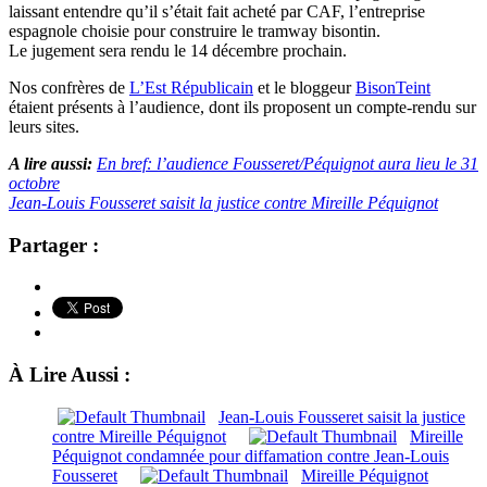
laissant entendre qu’il s’était fait acheté par CAF, l’entreprise
espagnole choisie pour construire le tramway bisontin.
Le jugement sera rendu le 14 décembre prochain.
Nos confrères de
L’Est Républicain
et le bloggeur
BisonTeint
étaient présents à l’audience, dont ils proposent un compte-rendu sur
leurs sites.
A lire aussi:
En bref: l’audience Fousseret/Péquignot aura lieu le 31
octobre
Jean-Louis Fousseret saisit la justice contre Mireille Péquignot
Partager :
À Lire Aussi :
Jean-Louis Fousseret saisit la justice
contre Mireille Péquignot
Mireille
Péquignot condamnée pour diffamation contre Jean-Louis
Fousseret
Mireille Péquignot