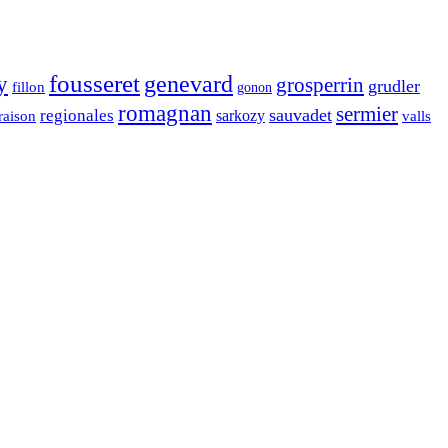
fousseret
genevard
y
grosperrin
grudler
fillon
gonon
romagnan
sermier
sauvadet
regionales
raison
sarkozy
valls