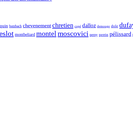
chretien
dufa
dalloz
chevenement
quin
dole
butzbach
demouge
copé
eslot
moscovici
montel
pélissard
montbeliard
perny
perrin