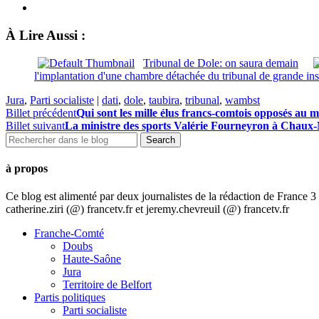
À Lire Aussi :
Tribunal de Dole: on saura demain
l'implantation d'une chambre détachée du tribunal de grande in
Jura
,
Parti socialiste
|
dati
,
dole
,
taubira
,
tribunal
,
wambst
Billet précédent
Qui sont les mille élus francs-comtois opposés au 
Billet suivant
La ministre des sports Valérie Fourneyron à Chaux
à propos
Ce blog est alimenté par deux journalistes de la rédaction de France
catherine.ziri (@) francetv.fr et jeremy.chevreuil (@) francetv.fr
Franche-Comté
Doubs
Haute-Saône
Jura
Territoire de Belfort
Partis politiques
Parti socialiste