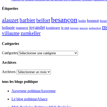
Étiquettes
besançon
alauzet
barbier
belfort
bonnot
bour
bodin
m
joyandet
hollande
krattinger
jeannerot
le pen
longeot
macron
melenchon
zumkeller
villaume
Catégories
Catégories
Archives
Archives
tous les blogs politique
Auvergne politique
Auvergne
Le blog politique
Alsace