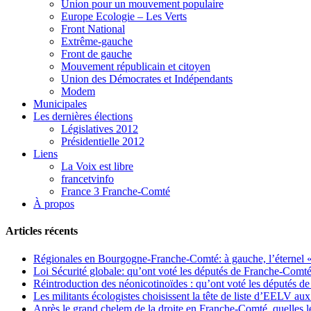
Union pour un mouvement populaire
Europe Ecologie – Les Verts
Front National
Extrême-gauche
Front de gauche
Mouvement républicain et citoyen
Union des Démocrates et Indépendants
Modem
Municipales
Les dernières élections
Législatives 2012
Présidentielle 2012
Liens
La Voix est libre
francetvinfo
France 3 Franche-Comté
À propos
Articles récents
Régionales en Bourgogne-Franche-Comté: à gauche, l’éternel « 
Loi Sécurité globale: qu’ont voté les députés de Franche-Comté
Réintroduction des néonicotinoïdes : qu’ont voté les députés 
Les militants écologistes choisissent la tête de liste d’EELV 
Après le grand chelem de la droite en Franche-Comté, quelles leç