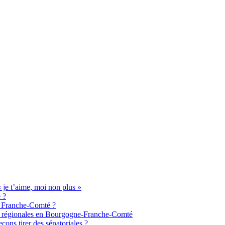
je t’aime, moi non plus »
 ?
de Franche-Comté ?
aux régionales en Bourgogne-Franche-Comté
ons tirer des sénatoriales ?