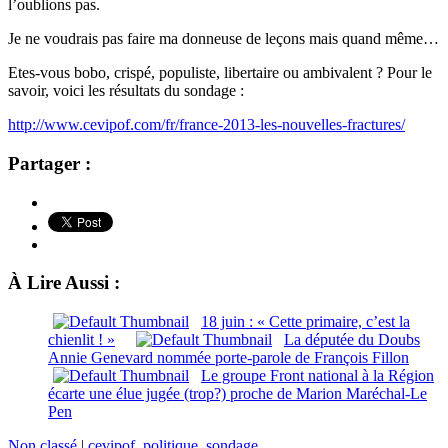
l’oublions pas.
Je ne voudrais pas faire ma donneuse de leçons mais quand même…
Etes-vous bobo, crispé, populiste, libertaire ou ambivalent ? Pour le
savoir, voici les résultats du sondage :
http://www.cevipof.com/fr/france-2013-les-nouvelles-fractures/
Partager :
À Lire Aussi :
18 juin : « Cette primaire, c’est la
chienlit ! »
La députée du Doubs
Annie Genevard nommée porte-parole de François Fillon
Le groupe Front national à la Région
écarte une élue jugée (trop?) proche de Marion Maréchal-Le
Pen
Non classé
|
cevipof
,
politique
,
sondage