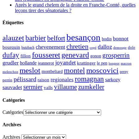
Après le grand chelem de la droite en Franche-Comté, quelles
leçons tirer des sénatoriales ?
Étiquettes
besançon
alauzet
barbier
belfort
bonnot
bodin
chretien
dalloz
chevenement
bourquin
dole
butzbach
demouge
copé
fousseret
genevard
dufay
grosperrin
fillon
gonon
joyandet
grudler
hollande
krattinger
jeannerot
le pen
longeot
macron
meslot
moscovici
montel
montbeliard
perny
melenchon
romagnan
pélissard
regionales
raison
sarkozy
perrin
sermier
zumkeller
villaume
sauvadet
valls
Catégories
Catégories
Archives
Archives