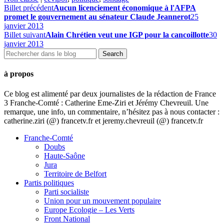
Billet précédent
Aucun licenciement économique à l'AFPA
promet le gouvernement au sénateur Claude Jeannerot
25
janvier 2013
Billet suivant
Alain Chrétien veut une IGP pour la cancoillotte
30
janvier 2013
à propos
Ce blog est alimenté par deux journalistes de la rédaction de France
3 Franche-Comté : Catherine Eme-Ziri et Jérémy Chevreuil. Une
remarque, une info, un commentaire, n’hésitez pas à nous contacter :
catherine.ziri (@) francetv.fr et jeremy.chevreuil (@) francetv.fr
Franche-Comté
Doubs
Haute-Saône
Jura
Territoire de Belfort
Partis politiques
Parti socialiste
Union pour un mouvement populaire
Europe Ecologie – Les Verts
Front National