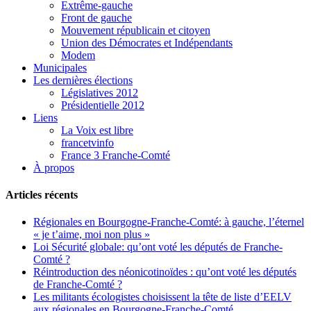
Extrême-gauche
Front de gauche
Mouvement républicain et citoyen
Union des Démocrates et Indépendants
Modem
Municipales
Les dernières élections
Législatives 2012
Présidentielle 2012
Liens
La Voix est libre
francetvinfo
France 3 Franche-Comté
À propos
Articles récents
Régionales en Bourgogne-Franche-Comté: à gauche, l’éternel
« je t’aime, moi non plus »
Loi Sécurité globale: qu’ont voté les députés de Franche-
Comté ?
Réintroduction des néonicotinoïdes : qu’ont voté les députés
de Franche-Comté ?
Les militants écologistes choisissent la tête de liste d’EELV
aux régionales en Bourgogne-Franche-Comté