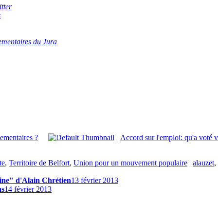
tter
s
ementaires du Jura
lementaires ?
Accord sur l'emploi: qu'a voté 
te
,
Territoire de Belfort
,
Union pour un mouvement populaire
|
alauzet
,
ine" d'Alain Chrétien
13 février 2013
ns
14 février 2013