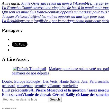
A lire aussi:
Annie Genevard se fait un nom à l’Assemblée… et sur twi
La Franche-Comté enverra une vingtaine de bus à la manif pour tou
Qui sont les mille élus francs-comtois opposés au mariage pour tous?
Jacques Pélissard défend les maires opposés au mariage pour tous
La République est « fragilisée » par le mariage homo pour deux parl
Partager :
À Lire Aussi :
Mariage pour tous: qu'ont voté nos par
palmarès de nos députés
Doubs
,
Europe Ecologie - Les Verts
,
Haute-Saône
,
Jura
,
Parti socialis
pélissard
,
romagnan
,
sermier
,
villaume
,
zumkeller
Billet précédent
PSA, Pierre Moscovici et la question "assez mesqu
Billet suivant
Viande de cheval: Gérard Bailly réclame des sanctio