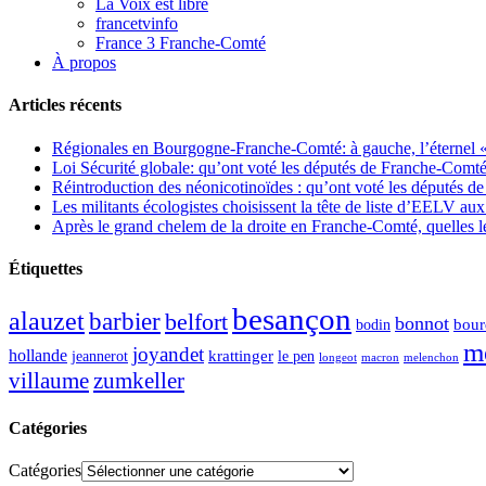
La Voix est libre
francetvinfo
France 3 Franche-Comté
À propos
Articles récents
Régionales en Bourgogne-Franche-Comté: à gauche, l’éternel « 
Loi Sécurité globale: qu’ont voté les députés de Franche-Comté
Réintroduction des néonicotinoïdes : qu’ont voté les députés 
Les militants écologistes choisissent la tête de liste d’EELV 
Après le grand chelem de la droite en Franche-Comté, quelles leç
Étiquettes
besançon
alauzet
barbier
belfort
bonnot
bour
bodin
m
joyandet
hollande
krattinger
jeannerot
le pen
longeot
macron
melenchon
zumkeller
villaume
Catégories
Catégories