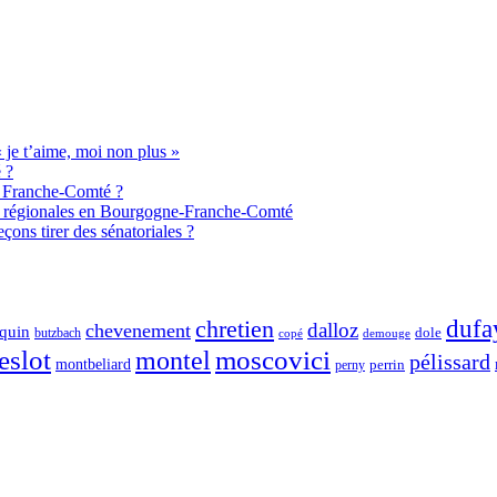
je t’aime, moi non plus »
 ?
de Franche-Comté ?
aux régionales en Bourgogne-Franche-Comté
ons tirer des sénatoriales ?
chretien
dufa
dalloz
chevenement
quin
dole
butzbach
demouge
copé
eslot
moscovici
montel
pélissard
montbeliard
perny
perrin