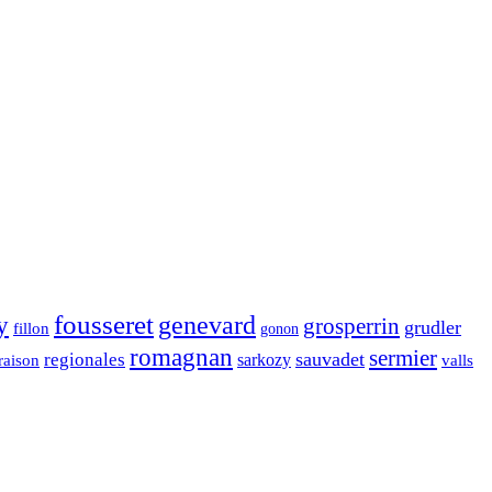
fousseret
genevard
y
grosperrin
grudler
fillon
gonon
romagnan
sermier
sauvadet
regionales
raison
sarkozy
valls