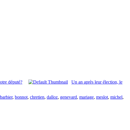
votre député?
Un an après leur élection, le
barbier
,
bonnot
,
chretien
,
dalloz
,
genevard
,
mariage
,
meslot
,
michel
,