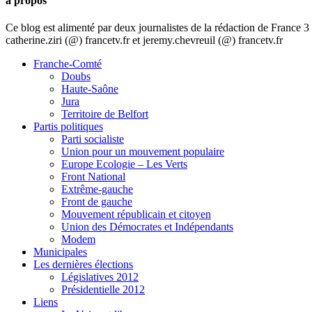
à propos
Ce blog est alimenté par deux journalistes de la rédaction de France
catherine.ziri (@) francetv.fr et jeremy.chevreuil (@) francetv.fr
Franche-Comté
Doubs
Haute-Saône
Jura
Territoire de Belfort
Partis politiques
Parti socialiste
Union pour un mouvement populaire
Europe Ecologie – Les Verts
Front National
Extrême-gauche
Front de gauche
Mouvement républicain et citoyen
Union des Démocrates et Indépendants
Modem
Municipales
Les dernières élections
Législatives 2012
Présidentielle 2012
Liens