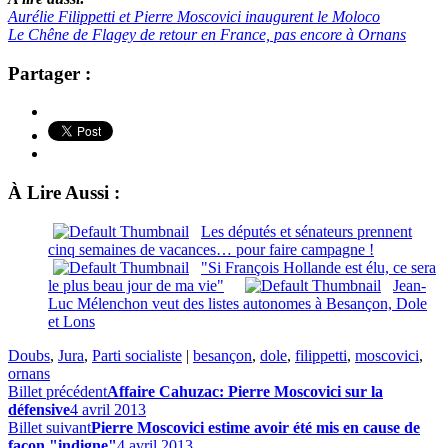
Aurélie Filippetti et Pierre Moscovici inaugurent le Moloco
Le Chêne de Flagey de retour en France, pas encore à Ornans
Partager :
À Lire Aussi :
Les députés et sénateurs prennent
cinq semaines de vacances… pour faire campagne !
"Si François Hollande est élu, ce sera
le plus beau jour de ma vie"
Jean-
Luc Mélenchon veut des listes autonomes à Besançon, Dole
et Lons
Doubs
,
Jura
,
Parti socialiste
|
besançon
,
dole
,
filippetti
,
moscovici
,
ornans
Billet précédent
Affaire Cahuzac: Pierre Moscovici sur la
défensive
4 avril 2013
Billet suivant
Pierre Moscovici estime avoir été mis en cause de
façon "indigne"
4 avril 2013