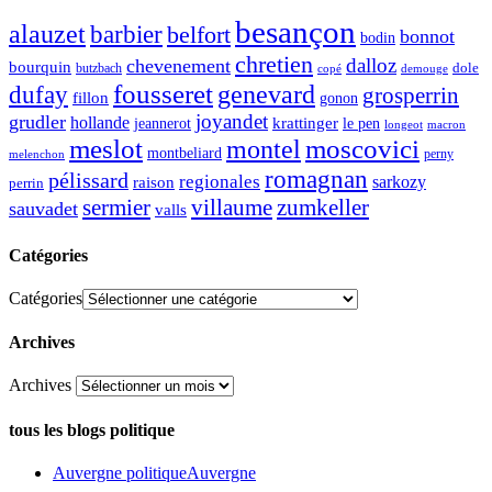
besançon
alauzet
barbier
belfort
bonnot
bodin
chretien
dalloz
chevenement
bourquin
dole
butzbach
demouge
copé
fousseret
genevard
dufay
grosperrin
fillon
gonon
joyandet
grudler
hollande
krattinger
jeannerot
le pen
longeot
macron
meslot
moscovici
montel
montbeliard
perny
melenchon
romagnan
pélissard
regionales
raison
sarkozy
perrin
sermier
zumkeller
villaume
sauvadet
valls
Catégories
Catégories
Archives
Archives
tous les blogs politique
Auvergne politique
Auvergne