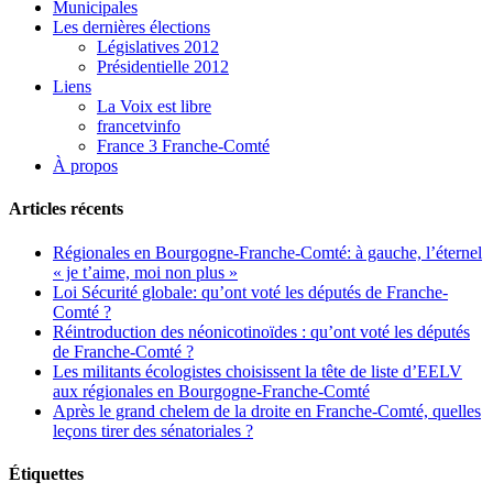
Municipales
Les dernières élections
Législatives 2012
Présidentielle 2012
Liens
La Voix est libre
francetvinfo
France 3 Franche-Comté
À propos
Articles récents
Régionales en Bourgogne-Franche-Comté: à gauche, l’éternel
« je t’aime, moi non plus »
Loi Sécurité globale: qu’ont voté les députés de Franche-
Comté ?
Réintroduction des néonicotinoïdes : qu’ont voté les députés
de Franche-Comté ?
Les militants écologistes choisissent la tête de liste d’EELV
aux régionales en Bourgogne-Franche-Comté
Après le grand chelem de la droite en Franche-Comté, quelles
leçons tirer des sénatoriales ?
Étiquettes