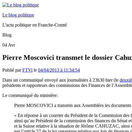
Le blog politique
L'actu politique en Franche-Comté
Blog
04
Avr
Pierre Moscovici transmet le dossier Cah
Publié par
FTVi
le
04/04/2013 à 11:34:54
Dans un communiqué envoyé aux journalistes à 23h30 hier (le
deuxi
présidents et rapporteurs des commissions des Finances de l’Assemblé
Le communiqué du ministère:
Pierre MOSCOVICI a transmis aux Assemblées les documents r
« En réponse à un courrier du Président de la Commission des
ainsi qu’au Président de la commission des finances du Sénat e
et la Suisse relative à la situation de Jérôme CAHUZAC, ainsi qu
par l’article 57 de la loi organique relative aux lois de financ