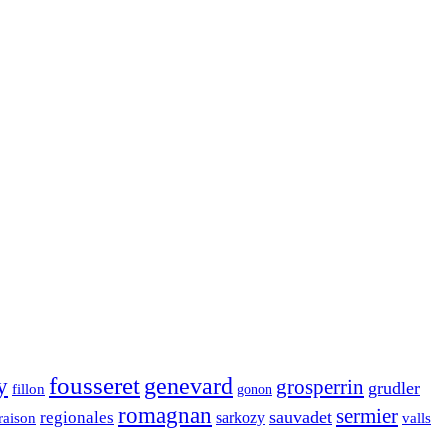
fousseret
genevard
y
grosperrin
grudler
fillon
gonon
romagnan
sermier
sauvadet
regionales
raison
sarkozy
valls