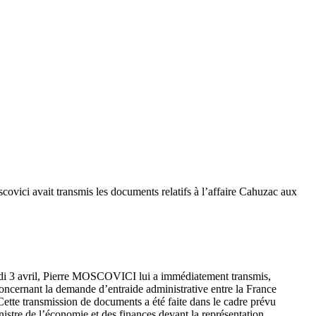
scovici avait transmis les documents relatifs à l’affaire Cahuzac aux
di 3 avril, Pierre MOSCOVICI lui a immédiatement transmis,
oncernant la demande d’entraide administrative entre la France
 Cette transmission de documents a été faite dans le cadre prévu
nistre de l’économie et des finances devant la représentation