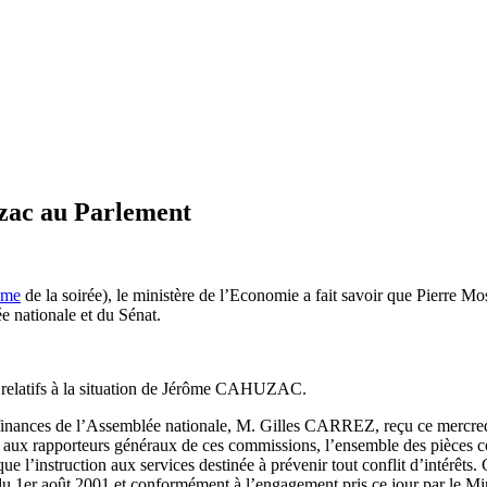
uzac au Parlement
ème
de la soirée), le ministère de l’Economie a fait savoir que Pierre Mo
e nationale et du Sénat.
elatifs à la situation de Jérôme CAHUZAC.
 finances de l’Assemblée nationale, M. Gilles CARREZ, reçu ce mercre
t aux rapporteurs généraux de ces commissions, l’ensemble des pièces c
e l’instruction aux services destinée à prévenir tout conflit d’intérêts.
es du 1er août 2001 et conformément à l’engagement pris ce jour par le Mi