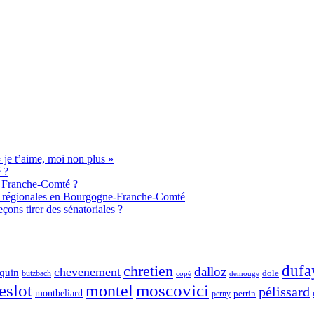
je t’aime, moi non plus »
 ?
de Franche-Comté ?
aux régionales en Bourgogne-Franche-Comté
ons tirer des sénatoriales ?
chretien
dufa
dalloz
chevenement
quin
dole
butzbach
demouge
copé
eslot
moscovici
montel
pélissard
montbeliard
perny
perrin