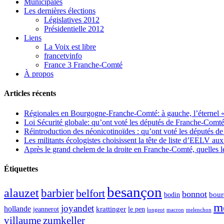
Municipales
Les dernières élections
Législatives 2012
Présidentielle 2012
Liens
La Voix est libre
francetvinfo
France 3 Franche-Comté
À propos
Articles récents
Régionales en Bourgogne-Franche-Comté: à gauche, l’éternel « 
Loi Sécurité globale: qu’ont voté les députés de Franche-Comté
Réintroduction des néonicotinoïdes : qu’ont voté les députés 
Les militants écologistes choisissent la tête de liste d’EELV 
Après le grand chelem de la droite en Franche-Comté, quelles leç
Étiquettes
besançon
alauzet
barbier
belfort
bonnot
bour
bodin
m
joyandet
hollande
krattinger
jeannerot
le pen
longeot
macron
melenchon
zumkeller
villaume