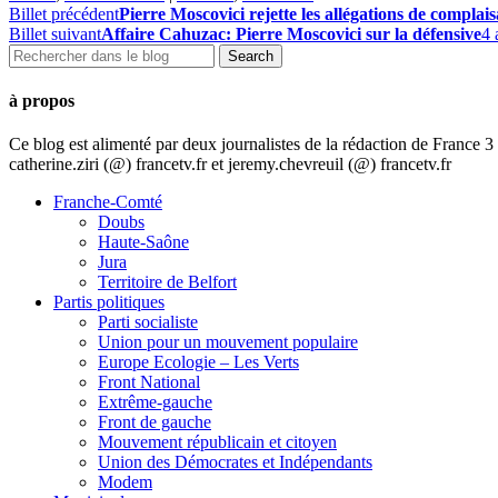
Billet précédent
Pierre Moscovici rejette les allégations de complai
Billet suivant
Affaire Cahuzac: Pierre Moscovici sur la défensive
4 
à propos
Ce blog est alimenté par deux journalistes de la rédaction de France
catherine.ziri (@) francetv.fr et jeremy.chevreuil (@) francetv.fr
Franche-Comté
Doubs
Haute-Saône
Jura
Territoire de Belfort
Partis politiques
Parti socialiste
Union pour un mouvement populaire
Europe Ecologie – Les Verts
Front National
Extrême-gauche
Front de gauche
Mouvement républicain et citoyen
Union des Démocrates et Indépendants
Modem