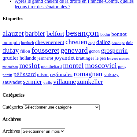
Après le grand chelem de la droite en Franche-Comté, quelles
leçons tirer des sénatoriales ?
Étiquettes
besançon
alauzet
barbier
belfort
bonnot
bodin
chretien
dalloz
chevenement
bourquin
dole
butzbach
demouge
copé
fousseret
genevard
dufay
grosperrin
fillon
gonon
joyandet
grudler
hollande
krattinger
jeannerot
le pen
longeot
macron
meslot
moscovici
montel
montbeliard
perny
melenchon
romagnan
pélissard
regionales
raison
sarkozy
perrin
sermier
zumkeller
villaume
sauvadet
valls
Catégories
Catégories
Archives
Archives