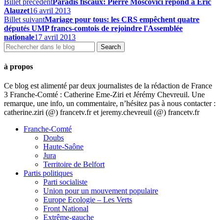
Billet précédent
Paradis fiscaux: Pierre Moscovici répond à Eric
Alauzet
16 avril 2013
Billet suivant
Mariage pour tous: les CRS empêchent quatre
députés UMP francs-comtois de rejoindre l'Assemblée
nationale
17 avril 2013
à propos
Ce blog est alimenté par deux journalistes de la rédaction de France
3 Franche-Comté : Catherine Eme-Ziri et Jérémy Chevreuil. Une
remarque, une info, un commentaire, n’hésitez pas à nous contacter :
catherine.ziri (@) francetv.fr et jeremy.chevreuil (@) francetv.fr
Franche-Comté
Doubs
Haute-Saône
Jura
Territoire de Belfort
Partis politiques
Parti socialiste
Union pour un mouvement populaire
Europe Ecologie – Les Verts
Front National
Extrême-gauche