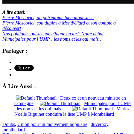
A lire aussi:
Pierre Moscovici, un patrimoine bien modeste…
Pierre Moscovici, son duplex à Montbéliard et son compte à
découvert
Nos politiques ont-ils une éthique en toc? Notre débat
Municipales pour l’UMP : les noms et les oui mais…
Partager :
À Lire Aussi :
Deux ex et un nouveau ministre en
campagne
Municipales pour l'UMP
: les noms et les oui mais…
Marie-
Noëlle Biguinet conduira la liste UMP à Montbéliard
Doubs
,
Union pour un mouvement populaire
|
duvernoy
,
montbeliard