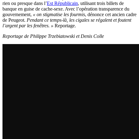
rien ou presque dans l’
Est Républicain
, utilisant trois billets de
banque en guise de cache-sexe. Avec l’opération transparence du
gouvernement,
« on stigmatise les fourmis
, dénonce cet ancien cadre
de Peugeot.
Pendant ce temps-là, les cigales se régalent et foutent
l’argent par les fenêtres. »
Reportage.
Reportage de Philippe Trzebiatowski et Denis Colle