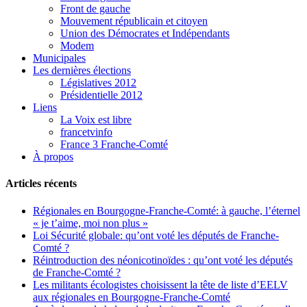
Front de gauche
Mouvement républicain et citoyen
Union des Démocrates et Indépendants
Modem
Municipales
Les dernières élections
Législatives 2012
Présidentielle 2012
Liens
La Voix est libre
francetvinfo
France 3 Franche-Comté
À propos
Articles récents
Régionales en Bourgogne-Franche-Comté: à gauche, l’éternel
« je t’aime, moi non plus »
Loi Sécurité globale: qu’ont voté les députés de Franche-
Comté ?
Réintroduction des néonicotinoïdes : qu’ont voté les députés
de Franche-Comté ?
Les militants écologistes choisissent la tête de liste d’EELV
aux régionales en Bourgogne-Franche-Comté