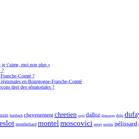
je t’aime, moi non plus »
 ?
de Franche-Comté ?
aux régionales en Bourgogne-Franche-Comté
ons tirer des sénatoriales ?
chretien
dufa
dalloz
chevenement
quin
dole
butzbach
demouge
copé
eslot
moscovici
montel
pélissard
montbeliard
perny
perrin