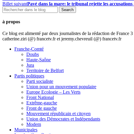
Billet suivant
Pavé dans la mare: le tribunal rejette les accusation
à propos
Ce blog est alimenté par deux journalistes de la rédaction de France
catherine.ziri (@) francetv.fr et jeremy.chevreuil (@) francetv.fr
Franche-Comté
Doubs
Haute-Saône
Jura
Territoire de Belfort
Partis politiques
Parti socialiste
Union pour un mouvement populaire
Europe Ecologie – Les Verts
Front National
Extrême-gauche
Front de gauche
Mouvement républicain et citoyen
Union des Démocrates et Indépendants
Modem
Municipales