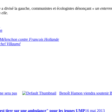
le a divisé la gauche, communistes et écologistes dénonçant
« un enterre
 elle
.
»
on
 Mélenchon contre François Hollande
hel Villaumé
ne sera pas
Benoît Hamon viendra soutenir
est tirer sur une ambulance" pour les jeunes UMP
16 mai 2013