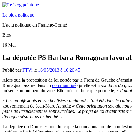
Le blog politique
L'actu politique en Franche-Comté
Blog
16
Mai
La députée PS Barbara Romagnan favorable
Publié par
FTVi
le
16/05/2013 à 16:26:45
Alors que la proposition de loi portée par le Front de Gauche d’amni
Romagnan assure dans un
communiqué
qu’elle est
« solidaire du grou
présente au moment du vote. Elle précise donc que pour elle,
« l’amni
« Les manifestants et syndicalistes condamnés l’ont été dans le cadre 
gouvernement de Jean-Marc Ayrault:
« Cette orientation sociale nouve
plans de licenciement se sont succédés. Le projet de loi d’amnistie s
dialogue désormais recherché. »
La députée du Doubs estime donc que la condamnation de manifesta
justifiée.
« La loi d’amnistie n’est pas un texte laxiste »
, assure-t-elle.