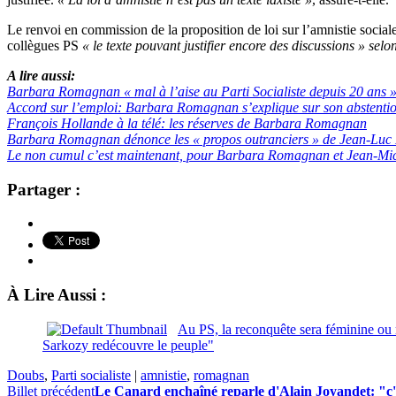
Le renvoi en commission de la proposition de loi sur l’amnistie socia
collègues PS
« le texte pouvant justifier encore des discussions »
selon
A lire aussi:
Barbara Romagnan « mal à l’aise au Parti Socialiste depuis 20 ans 
Accord sur l’emploi: Barbara Romagnan s’explique sur son abstenti
François Hollande à la télé: les réserves de Barbara Romagnan
Barbara Romagnan dénonce les « propos outranciers » de Jean-Luc
Le non cumul c’est maintenant, pour Barbara Romagnan et Jean-Mic
Partager :
À Lire Aussi :
Au PS, la reconquête sera féminine ou 
Sarkozy redécouvre le peuple"
Doubs
,
Parti socialiste
|
amnistie
,
romagnan
Billet précédent
Le Canard enchaîné reparle d'Alain Joyandet: "c'