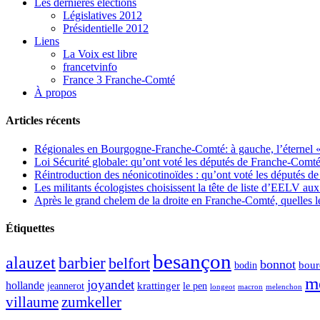
Les dernières élections
Législatives 2012
Présidentielle 2012
Liens
La Voix est libre
francetvinfo
France 3 Franche-Comté
À propos
Articles récents
Régionales en Bourgogne-Franche-Comté: à gauche, l’éternel « 
Loi Sécurité globale: qu’ont voté les députés de Franche-Comté
Réintroduction des néonicotinoïdes : qu’ont voté les députés 
Les militants écologistes choisissent la tête de liste d’EELV 
Après le grand chelem de la droite en Franche-Comté, quelles leç
Étiquettes
besançon
alauzet
barbier
belfort
bonnot
bour
bodin
m
joyandet
hollande
krattinger
jeannerot
le pen
longeot
macron
melenchon
zumkeller
villaume