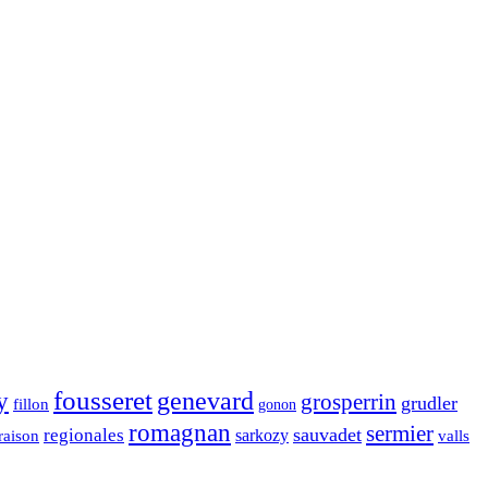
fousseret
genevard
y
grosperrin
grudler
fillon
gonon
romagnan
sermier
sauvadet
regionales
raison
sarkozy
valls