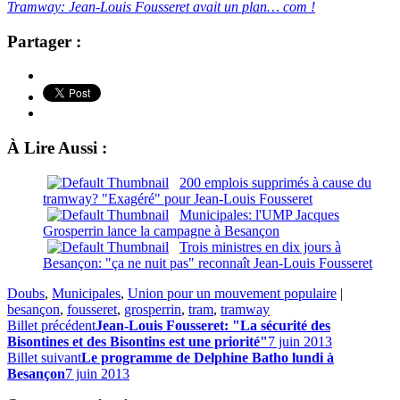
Tramway: Jean-Louis Fousseret avait un plan… com !
Partager :
À Lire Aussi :
200 emplois supprimés à cause du
tramway? "Exagéré" pour Jean-Louis Fousseret
Municipales: l'UMP Jacques
Grosperrin lance la campagne à Besançon
Trois ministres en dix jours à
Besançon: "ça ne nuit pas" reconnaît Jean-Louis Fousseret
Doubs
,
Municipales
,
Union pour un mouvement populaire
|
besançon
,
fousseret
,
grosperrin
,
tram
,
tramway
Billet précédent
Jean-Louis Fousseret: "La sécurité des
Bisontines et des Bisontins est une priorité"
7 juin 2013
Billet suivant
Le programme de Delphine Batho lundi à
Besançon
7 juin 2013