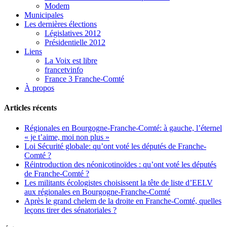
Modem
Municipales
Les dernières élections
Législatives 2012
Présidentielle 2012
Liens
La Voix est libre
francetvinfo
France 3 Franche-Comté
À propos
Articles récents
Régionales en Bourgogne-Franche-Comté: à gauche, l’éternel
« je t’aime, moi non plus »
Loi Sécurité globale: qu’ont voté les députés de Franche-
Comté ?
Réintroduction des néonicotinoïdes : qu’ont voté les députés
de Franche-Comté ?
Les militants écologistes choisissent la tête de liste d’EELV
aux régionales en Bourgogne-Franche-Comté
Après le grand chelem de la droite en Franche-Comté, quelles
leçons tirer des sénatoriales ?