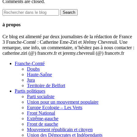
Comments are closed.
à propos
Ce blog est alimenté par deux journalistes de la rédaction de France
3 Franche-Comté : Catherine Eme-Ziri et Jérémy Chevreuil. Une
remarque, une info, un commentaire, n’hésitez pas à nous contacter :
catherine.ziri (@) francetv.fr et jeremy.chevreuil (@) francetv.fr
Franche-Comté
Doubs
Haute-Saône
Jura
Territoire de Belfort
Partis politiques
Parti socialiste
Union pour un mouvement populaire
Europe Ecologie – Les Verts
Front National
Extrême-gauche
Front de gauche
Mouvement républicain et citoyen
Union des Démocrates et Indépendants