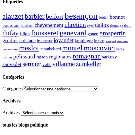
Étiquettes
besançon
alauzet
barbier
belfort
bonnot
bodin
chretien
dalloz
chevenement
bourquin
dole
butzbach
demouge
copé
fousseret
genevard
dufay
grosperrin
fillon
gonon
joyandet
grudler
hollande
krattinger
jeannerot
le pen
longeot
macron
meslot
moscovici
montel
montbeliard
perny
melenchon
romagnan
pélissard
regionales
raison
sarkozy
perrin
sermier
zumkeller
villaume
sauvadet
valls
Catégories
Catégories
Archives
Archives
tous les blogs politique