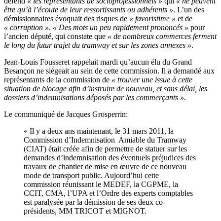
défend
« les représentants de socioprofessionnels »
qui
« ne peuvent
être qu’à l’écoute de leur ressortissants ou adhérents »
. L’un des
démissionnaires évoquait des risques de
« favoristime »
et de
« corruption »
.
« Des mots un peu rapidement prononcés »
pour
l’ancien député, qui constate que
« de nombreux commerces ferment
le long du futur trajet du tramway et sur les zones annexes »
.
Jean-Louis Fousseret rappelait mardi qu’aucun élu du Grand
Besançon ne siégeait au sein de cette commission. Il a demandé aux
représentants de la commission de
« trouver une issue à cette
situation de blocage afin d’instruire de nouveau, et sans délai, les
dossiers d’indemnisations déposés par les commerçants ».
Le communiqué de Jacques Grosperrin:
« Il y a deux ans maintenant, le 31 mars 2011, la
Commission d’Indemnisation Amiable du Tramway
(CIAT) était créée afin de permettre de statuer sur les
demandes d’indemnisation des éventuels préjudices des
travaux de chantier de mise en œuvre de ce nouveau
mode de transport public. Aujourd’hui cette
commission réunissant le MEDEF, la CGPME, la
CCIT, CMA, l’UPA et l’Ordre des experts comptables
est paralysée par la démission de ses deux co-
présidents, MM TRICOT et MIGNOT.