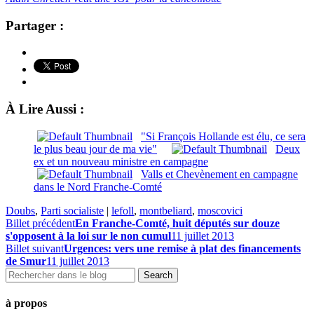
Partager :
À Lire Aussi :
"Si François Hollande est élu, ce sera
le plus beau jour de ma vie"
Deux
ex et un nouveau ministre en campagne
Valls et Chevènement en campagne
dans le Nord Franche-Comté
Doubs
,
Parti socialiste
|
lefoll
,
montbeliard
,
moscovici
Billet précédent
En Franche-Comté, huit députés sur douze
s'opposent à la loi sur le non cumul
11 juillet 2013
Billet suivant
Urgences: vers une remise à plat des financements
de Smur
11 juillet 2013
à propos