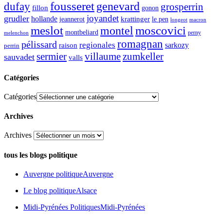
fousseret
genevard
dufay
grosperrin
fillon
gonon
joyandet
grudler
hollande
krattinger
jeannerot
le pen
longeot
macron
meslot
moscovici
montel
montbeliard
perny
melenchon
romagnan
pélissard
regionales
raison
sarkozy
perrin
sermier
zumkeller
villaume
sauvadet
valls
Catégories
Catégories
Archives
Archives
tous les blogs politique
Auvergne politique
Auvergne
Le blog politique
Alsace
Midi-Pyrénées Politiques
Midi-Pyrénées