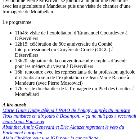
l’Economie Pierre Moscovici se joindra à lui pour une rencontre
avec les agriculteurs à Mandeure puis une visite de chantier d’une
fromagerie de Montbéliard.
Le programme:
11h45: visite de l’exploitation d’Emmanuel Coeurdevey à
Déservillers
12h15: célébration du 50e anniversaire du Comité
Interprofessionnel du Gruyère de Comté (CIGC) à
Déservillers
13h20: signature de la convention-cadre emplois d’avenir
pour les métiers du vivant à Déservillers
16h: rencontre avec les représentants de la profession agricole
du Doubs au sein de l’exploitation de Jean-Marie Racine à
Mandeure (avec Pierre Moscovici)
17h: visite du chantier de la fromagerie du Pied des Gouttes à
Montbéliard
A lire aussi:
Marie-Guite Dufay défend l’INAO de Poligny auprès du ministre
Trois ministres en dix jours à Besançon: « ça ne nuit pas » reconnaît
Jean-Louis Fousseret
Absinthe: Annie Genevard et Eric Alauzet regrettent le veto du
Parlement européen
Alain Chrétien veut une IGP pour la cancoillotte