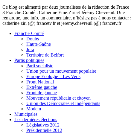
Ce blog est alimenté par deux journalistes de la rédaction de France
3 Franche-Comté : Catherine Eme-Ziri et Jérémy Chevreuil. Une
remarque, une info, un commentaire, n’hésitez pas à nous contacter :
catherine.ziri (@) francetv.fr et jeremy.chevreuil (@) francetv.fr
Franche-Comté
Doubs
Haute-Saône
Jura
Territoire de Belfort
Partis politiques
Parti socialiste
Union pour un mouvement populaire
Europe Ecologie – Les Verts
Front National
Extrême-gauche
Front de gauche
Mouvement républicain et citoyen
Union des Démocrates et Indépendants
Modem
Municipales
Les dernières élections
Législatives 2012
Présidentielle 2012