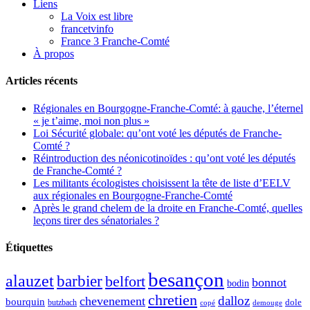
Liens
La Voix est libre
francetvinfo
France 3 Franche-Comté
À propos
Articles récents
Régionales en Bourgogne-Franche-Comté: à gauche, l’éternel
« je t’aime, moi non plus »
Loi Sécurité globale: qu’ont voté les députés de Franche-
Comté ?
Réintroduction des néonicotinoïdes : qu’ont voté les députés
de Franche-Comté ?
Les militants écologistes choisissent la tête de liste d’EELV
aux régionales en Bourgogne-Franche-Comté
Après le grand chelem de la droite en Franche-Comté, quelles
leçons tirer des sénatoriales ?
Étiquettes
besançon
alauzet
barbier
belfort
bonnot
bodin
chretien
dalloz
chevenement
bourquin
dole
butzbach
demouge
copé