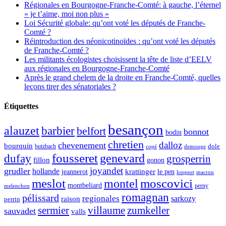
Régionales en Bourgogne-Franche-Comté: à gauche, l’éternel
« je t’aime, moi non plus »
Loi Sécurité globale: qu’ont voté les députés de Franche-
Comté ?
Réintroduction des néonicotinoïdes : qu’ont voté les députés
de Franche-Comté ?
Les militants écologistes choisissent la tête de liste d’EELV
aux régionales en Bourgogne-Franche-Comté
Après le grand chelem de la droite en Franche-Comté, quelles
leçons tirer des sénatoriales ?
Étiquettes
besançon
alauzet
barbier
belfort
bonnot
bodin
chretien
dalloz
chevenement
bourquin
dole
butzbach
demouge
copé
fousseret
genevard
dufay
grosperrin
fillon
gonon
joyandet
grudler
hollande
krattinger
jeannerot
le pen
longeot
macron
meslot
moscovici
montel
montbeliard
perny
melenchon
romagnan
pélissard
regionales
raison
sarkozy
perrin
sermier
zumkeller
villaume
sauvadet
valls