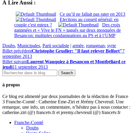
À Lire Aussi :
Ce qu’il ne fallait pas rater en 2013
Elections au conseil général: en
couple c'est mieux ?
Des croix
gammées et « Vive le FN » tagués sur deux mosquées de
Besançon: multiples condamnations au PS et à l’UMP
Doubs
,
Municipales
,
Parti socialiste
|
armée
,
romagnan
,
syrie
Billet précédent
Christophe Grudler: "Il faut relever Belfort"
7
septembre 2013
Billet suivant
Laurent Wauquiez à Besançon et Montbéliard ce
jeudi
11 septembre 2013
à propos
Ce blog est alimenté par deux journalistes de la rédaction de France
3 Franche-Comté : Catherine Eme-Ziri et Jérémy Chevreuil. Une
remarque, une info, un commentaire, n’hésitez pas à nous contacter :
catherine.ziri (@) francetv.fr et jeremy.chevreuil (@) francetv.fr
Franche-Comté
Doubs