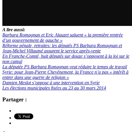
A lire aussi:
Barbara Romagnan et Eric Alauzet saluent « la première rentrée
d’un gouvernement de gauche »
Réforme pénale, retraites: les députés PS Barbara Romagnan et
Jean-Michel Villaumé assurent le service après-vente
En Franche-Comté, huit députés sur douze s’opposent à la loi sur le
non cumul
La députée PS Barbara Romagnan veut réduire le temps de travail
Syrie: pour Jean-Pierre Chevènement, la France n’a pas « intérêt à
entrer dans une guerre de religion »
Damien Meslot s’oppose à une intervention en Syrie
Les élections municipales fixées au 23 au 30 mars 2014
Partager :