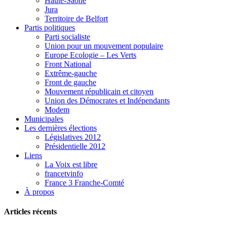
Haute-Saône
Jura
Territoire de Belfort
Partis politiques
Parti socialiste
Union pour un mouvement populaire
Europe Ecologie – Les Verts
Front National
Extrême-gauche
Front de gauche
Mouvement républicain et citoyen
Union des Démocrates et Indépendants
Modem
Municipales
Les dernières élections
Législatives 2012
Présidentielle 2012
Liens
La Voix est libre
francetvinfo
France 3 Franche-Comté
À propos
Articles récents