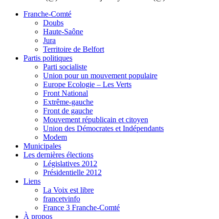
Franche-Comté
Doubs
Haute-Saône
Jura
Territoire de Belfort
Partis politiques
Parti socialiste
Union pour un mouvement populaire
Europe Ecologie – Les Verts
Front National
Extrême-gauche
Front de gauche
Mouvement républicain et citoyen
Union des Démocrates et Indépendants
Modem
Municipales
Les dernières élections
Législatives 2012
Présidentielle 2012
Liens
La Voix est libre
francetvinfo
France 3 Franche-Comté
À propos