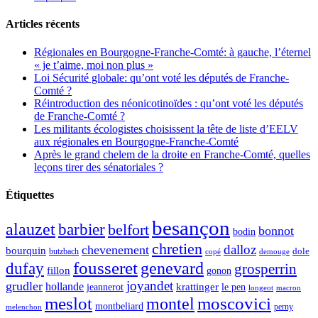
Articles récents
Régionales en Bourgogne-Franche-Comté: à gauche, l’éternel
« je t’aime, moi non plus »
Loi Sécurité globale: qu’ont voté les députés de Franche-
Comté ?
Réintroduction des néonicotinoïdes : qu’ont voté les députés
de Franche-Comté ?
Les militants écologistes choisissent la tête de liste d’EELV
aux régionales en Bourgogne-Franche-Comté
Après le grand chelem de la droite en Franche-Comté, quelles
leçons tirer des sénatoriales ?
Étiquettes
besançon
alauzet
barbier
belfort
bonnot
bodin
chretien
dalloz
chevenement
bourquin
dole
butzbach
demouge
copé
fousseret
genevard
dufay
grosperrin
fillon
gonon
joyandet
grudler
hollande
krattinger
jeannerot
le pen
longeot
macron
meslot
moscovici
montel
montbeliard
perny
melenchon