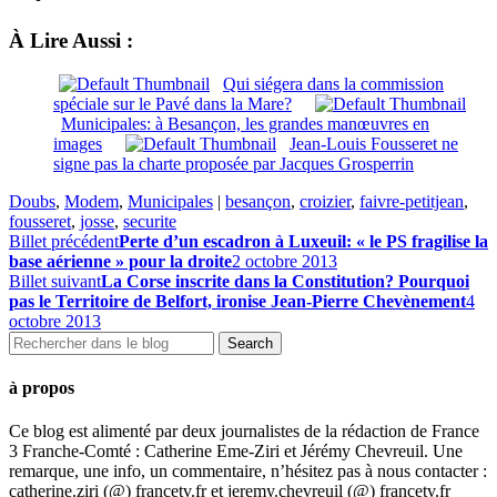
À Lire Aussi :
Qui siégera dans la commission
spéciale sur le Pavé dans la Mare?
Municipales: à Besançon, les grandes manœuvres en
images
Jean-Louis Fousseret ne
signe pas la charte proposée par Jacques Grosperrin
Doubs
,
Modem
,
Municipales
|
besançon
,
croizier
,
faivre-petitjean
,
fousseret
,
josse
,
securite
Billet précédent
Perte d’un escadron à Luxeuil: « le PS fragilise la
base aérienne » pour la droite
2 octobre 2013
Billet suivant
La Corse inscrite dans la Constitution? Pourquoi
pas le Territoire de Belfort, ironise Jean-Pierre Chevènement
4
octobre 2013
à propos
Ce blog est alimenté par deux journalistes de la rédaction de France
3 Franche-Comté : Catherine Eme-Ziri et Jérémy Chevreuil. Une
remarque, une info, un commentaire, n’hésitez pas à nous contacter :
catherine.ziri (@) francetv.fr et jeremy.chevreuil (@) francetv.fr