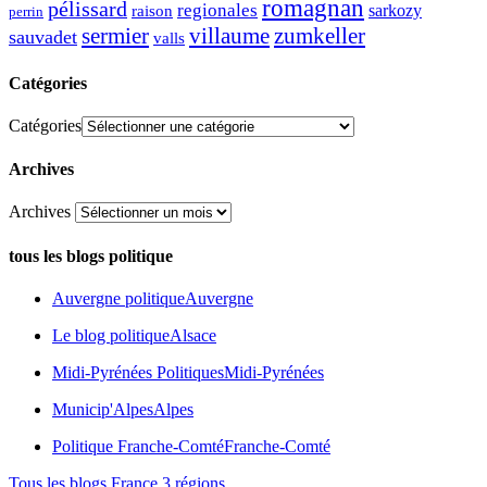
romagnan
pélissard
regionales
raison
sarkozy
perrin
sermier
zumkeller
villaume
sauvadet
valls
Catégories
Catégories
Archives
Archives
tous les blogs politique
Auvergne politique
Auvergne
Le blog politique
Alsace
Midi-Pyrénées Politiques
Midi-Pyrénées
Municip'Alpes
Alpes
Politique Franche-Comté
Franche-Comté
Tous les blogs France 3 régions