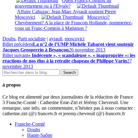
Quels Francs-Comtois au
gouvernement ou à l'Elysée?
Affaire Cahuzac: Jean-Marc Ayrault soutient Pierre
Moscovici
Moscovici?
Chevènement? A la place de François Hollande, nommeriez-
vous un Franc-Comtois à Matignon ?
Doubs
,
Parti socialiste
|
ayrault
,
moscovici
Billet précédent
La n°2 de l’UMP Michèle Tabarot vient soutenir
Jacques Grosperrin à Besançon
26 novembre 2013
Billet suivant
« Indécente », « scandaleuse », « inappropriée »: les
réactions de nos élus à la retraite chapeau de Philippe Varin
27
novembre 2013
à propos
Ce blog est alimenté par deux journalistes de la rédaction de France
3 Franche-Comté : Catherine Eme-Ziri et Jérémy Chevreuil. Une
remarque, une info, un commentaire, n’hésitez pas à nous contacter :
catherine.ziri (@) francetv.fr et jeremy.chevreuil (@) francetv.fr
Franche-Comté
Doubs
Haute-Saône