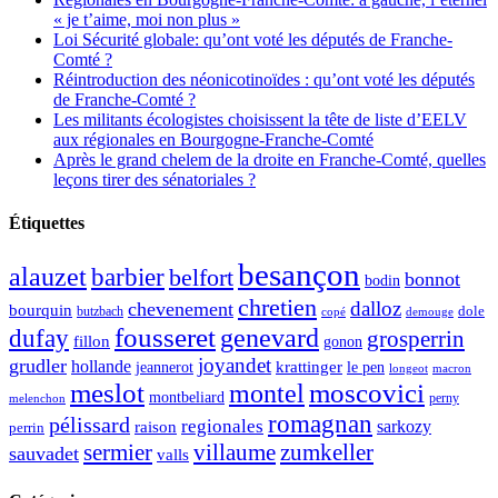
« je t’aime, moi non plus »
Loi Sécurité globale: qu’ont voté les députés de Franche-
Comté ?
Réintroduction des néonicotinoïdes : qu’ont voté les députés
de Franche-Comté ?
Les militants écologistes choisissent la tête de liste d’EELV
aux régionales en Bourgogne-Franche-Comté
Après le grand chelem de la droite en Franche-Comté, quelles
leçons tirer des sénatoriales ?
Étiquettes
besançon
alauzet
barbier
belfort
bonnot
bodin
chretien
dalloz
chevenement
bourquin
dole
butzbach
demouge
copé
fousseret
genevard
dufay
grosperrin
fillon
gonon
joyandet
grudler
hollande
krattinger
jeannerot
le pen
longeot
macron
meslot
moscovici
montel
montbeliard
perny
melenchon
romagnan
pélissard
regionales
raison
sarkozy
perrin
sermier
zumkeller
villaume
sauvadet
valls