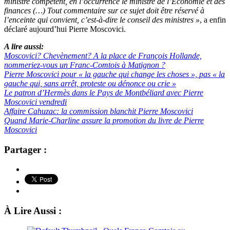
ministre compétent, en l’occurrence le ministre de l’Economie et des
finances (…) Tout commentaire sur ce sujet doit être réservé à
l’enceinte qui convient, c’est-à-dire le conseil des ministres »
, a enfin
déclaré aujourd’hui Pierre Moscovici.
A lire aussi:
Moscovici? Chevènement? A la place de François Hollande,
nommeriez-vous un Franc-Comtois à Matignon ?
Pierre Moscovici pour « la gauche qui change les choses », pas « la
gauche qui, sans arrêt, proteste ou dénonce ou crie »
Le patron d’Hermès dans le Pays de Montbéliard avec Pierre
Moscovici vendredi
Affaire Cahuzac: la commission blanchit Pierre Moscovici
Quand Marie-Charline assure la promotion du livre de Pierre
Moscovici
Partager :
À Lire Aussi :