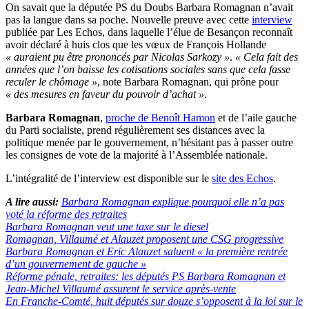
On savait que la députée PS du Doubs Barbara Romagnan n’avait
pas la langue dans sa poche. Nouvelle preuve avec cette
interview
publiée par Les Echos, dans laquelle l’élue de Besançon reconnaît
avoir déclaré à huis clos que les vœux de François Hollande
« auraient pu être prononcés par Nicolas Sarkozy »
.
« Cela fait des
années que l’on baisse les cotisations sociales sans que cela fasse
reculer le chômage »
, note Barbara Romagnan, qui prône pour
« des mesures en faveur du pouvoir d’achat »
.
Barbara Romagnan
,
proche de Benoît Hamon
et de l’aile gauche
du Parti socialiste, prend régulièrement ses distances avec la
politique menée par le gouvernement, n’hésitant pas à passer outre
les consignes de vote de la majorité à l’Assemblée nationale.
L’intégralité de l’interview est disponible sur le
site des Echos
.
A lire aussi:
Barbara Romagnan explique pourquoi elle n’a pas
voté la réforme des retraites
Barbara Romagnan veut une taxe sur le diesel
Romagnan, Villaumé et Alauzet proposent une CSG progressive
Barbara Romagnan et Eric Alauzet saluent « la première rentrée
d’un gouvernement de gauche »
Réforme pénale, retraites: les députés PS Barbara Romagnan et
Jean-Michel Villaumé assurent le service après-vente
En Franche-Comté, huit députés sur douze s’opposent à la loi sur le