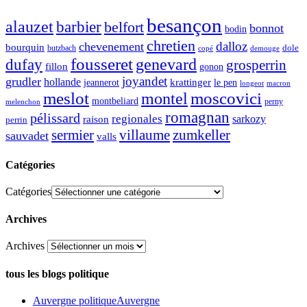
besançon
alauzet
barbier
belfort
bonnot
bodin
chretien
dalloz
chevenement
bourquin
dole
butzbach
demouge
copé
fousseret
genevard
dufay
grosperrin
fillon
gonon
joyandet
grudler
hollande
krattinger
jeannerot
le pen
longeot
macron
meslot
moscovici
montel
montbeliard
perny
melenchon
romagnan
pélissard
regionales
raison
sarkozy
perrin
sermier
zumkeller
villaume
sauvadet
valls
Catégories
Catégories
Archives
Archives
tous les blogs politique
Auvergne politique
Auvergne