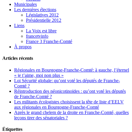
Municipales
Les dernières élections
Législatives 2012
Présidentielle 2012
Liens
La Voix est libre
francetvinfo
France 3 Franche-Comté
À propos
Articles récents
Régionales en Bourgogne-Franche-Comté: à gauche, l’éternel
« je t’aime, moi non plus »
Loi Sécurité globale: qu’ont voté les députés de Franche-
Comté ?
Réintroduction des néonicotinoïdes : qu’ont voté les députés
de Franche-Comté ?
Les militants écologistes choisissent la tête de liste d’EELV
aux régionales en Bourgogne-Franche-Comté
Après le grand chelem de la droite en Franche-Comté, quelles
leçons tirer des sénatoriales ?
Étiquettes