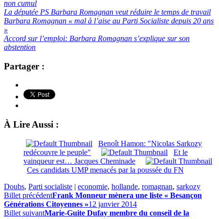
non cumul
La députée PS Barbara Romagnan veut réduire le temps de travail
Barbara Romagnan « mal à l’aise au Parti Socialiste depuis 20 ans
»
Accord sur l’emploi: Barbara Romagnan s’explique sur son
abstention
Partager :
À Lire Aussi :
Benoît Hamon: "Nicolas Sarkozy
redécouvre le peuple"
Et le
vainqueur est… Jacques Cheminade
Ces candidats UMP menacés par la poussée du FN
Doubs
,
Parti socialiste
|
economie
,
hollande
,
romagnan
,
sarkozy
Billet précédent
Frank Monneur mènera une liste « Besançon
Générations Citoyennes »
12 janvier 2014
Billet suivant
Marie-Guite Dufay membre du conseil de la