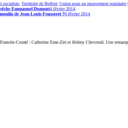
i socialiste
,
Territoire de Belfort
,
Union pour un mouvement populaire
 repêche Emmanuel Dumont
4 février 2014
 moulin de Jean-Louis Fousseret ?
6 février 2014
 3 Franche-Comté : Catherine Eme-Ziri et Jérémy Chevreuil. Une remarqu