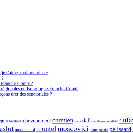
je t’aime, moi non plus »
 ?
de Franche-Comté ?
aux régionales en Bourgogne-Franche-Comté
ons tirer des sénatoriales ?
chretien
dufa
dalloz
chevenement
quin
dole
butzbach
demouge
copé
eslot
moscovici
montel
pélissard
montbeliard
perny
perrin