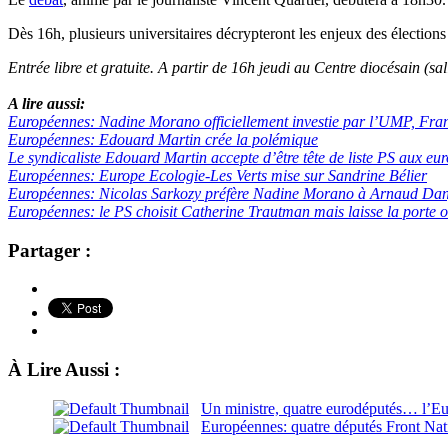
Dès 16h, plusieurs universitaires décrypteront les enjeux des électio
Entrée libre et gratuite. A partir de 16h jeudi au Centre diocésain 
A lire aussi:
Européennes: Nadine Morano officiellement investie par l’UMP, Franç
Européennes: Edouard Martin crée la polémique
Le syndicaliste Edouard Martin accepte d’être tête de liste PS aux eu
Européennes: Europe Ecologie-Les Verts mise sur Sandrine Bélier
Européennes: Nicolas Sarkozy préfère Nadine Morano à Arnaud Da
Européennes: le PS choisit Catherine Trautman mais laisse la porte 
Partager :
À Lire Aussi :
Un ministre, quatre eurodéputés… l’E
Européennes: quatre députés Front Nati