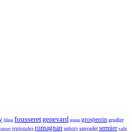
fousseret
genevard
y
grosperrin
grudler
fillon
gonon
romagnan
sermier
sauvadet
regionales
raison
sarkozy
valls