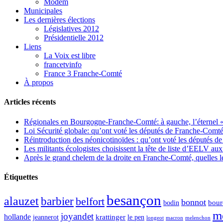
Modem
Municipales
Les dernières élections
Législatives 2012
Présidentielle 2012
Liens
La Voix est libre
francetvinfo
France 3 Franche-Comté
À propos
Articles récents
Régionales en Bourgogne-Franche-Comté: à gauche, l’éternel « 
Loi Sécurité globale: qu’ont voté les députés de Franche-Comté
Réintroduction des néonicotinoïdes : qu’ont voté les députés 
Les militants écologistes choisissent la tête de liste d’EELV 
Après le grand chelem de la droite en Franche-Comté, quelles leç
Étiquettes
besançon
alauzet
barbier
belfort
bonnot
bour
bodin
m
joyandet
hollande
krattinger
jeannerot
le pen
longeot
macron
melenchon