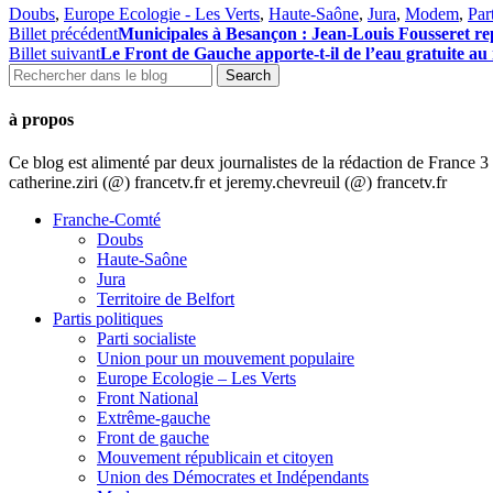
Doubs
,
Europe Ecologie - Les Verts
,
Haute-Saône
,
Jura
,
Modem
,
Part
Billet précédent
Municipales à Besançon : Jean-Louis Fousseret
Billet suivant
Le Front de Gauche apporte-t-il de l’eau gratuite au
à propos
Ce blog est alimenté par deux journalistes de la rédaction de France
catherine.ziri (@) francetv.fr et jeremy.chevreuil (@) francetv.fr
Franche-Comté
Doubs
Haute-Saône
Jura
Territoire de Belfort
Partis politiques
Parti socialiste
Union pour un mouvement populaire
Europe Ecologie – Les Verts
Front National
Extrême-gauche
Front de gauche
Mouvement républicain et citoyen
Union des Démocrates et Indépendants