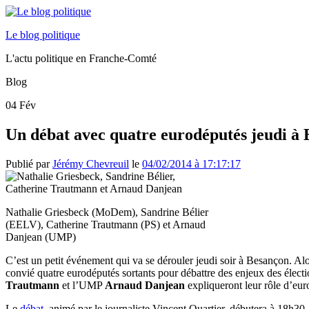
Le blog politique
L'actu politique en Franche-Comté
Blog
04
Fév
Un débat avec quatre eurodéputés jeudi à
Publié par
Jérémy Chevreuil
le
04/02/2014 à 17:17:17
Nathalie Griesbeck (MoDem), Sandrine Bélier
(EELV), Catherine Trautmann (PS) et Arnaud
Danjean (UMP)
C’est un petit événement qui va se dérouler jeudi soir à Besançon. Al
convié quatre eurodéputés sortants pour débattre des enjeux des élect
Trautmann
et l’UMP
Arnaud Danjean
expliqueront leur rôle d’eur
Le
débat
, animé par le journaliste Vincent Quartier, débutera à 18h30.