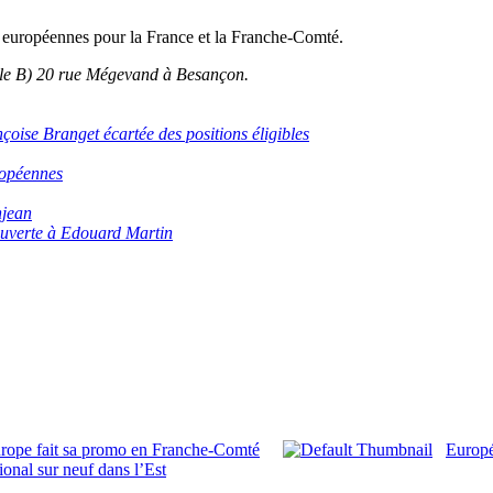
ns européennes pour la France et la Franche-Comté.
(salle B) 20 rue Mégevand à Besançon.
oise Branget écartée des positions éligibles
ropéennes
njean
ouverte à Edouard Martin
urope fait sa promo en Franche-Comté
Europé
onal sur neuf dans l’Est