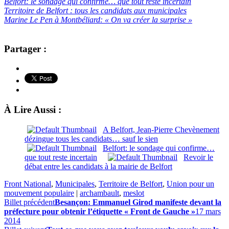
Belfort: le sondage qui confirme… que tout reste incertain
Territoire de Belfort : tous les candidats aux municipales
Marine Le Pen à Montbéliard: « On va créer la surprise »
Partager :
À Lire Aussi :
A Belfort, Jean-Pierre Chevènement
dézingue tous les candidats… sauf le sien
Belfort: le sondage qui confirme…
que tout reste incertain
Revoir le
débat entre les candidats à la mairie de Belfort
Front National
,
Municipales
,
Territoire de Belfort
,
Union pour un
mouvement populaire
|
archambault
,
meslot
Billet précédent
Besançon: Emmanuel Girod manifeste devant la
préfecture pour obtenir l’étiquette « Front de Gauche »
17 mars
2014