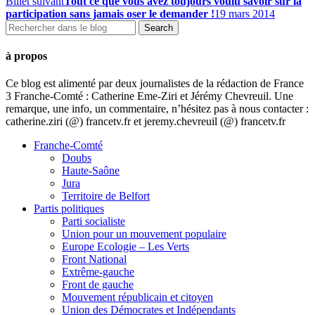
Billet suivant
Tout ce que vous avez toujours voulu savoir sur la
participation sans jamais oser le demander !
19 mars 2014
à propos
Ce blog est alimenté par deux journalistes de la rédaction de France
3 Franche-Comté : Catherine Eme-Ziri et Jérémy Chevreuil. Une
remarque, une info, un commentaire, n’hésitez pas à nous contacter :
catherine.ziri (@) francetv.fr et jeremy.chevreuil (@) francetv.fr
Franche-Comté
Doubs
Haute-Saône
Jura
Territoire de Belfort
Partis politiques
Parti socialiste
Union pour un mouvement populaire
Europe Ecologie – Les Verts
Front National
Extrême-gauche
Front de gauche
Mouvement républicain et citoyen
Union des Démocrates et Indépendants