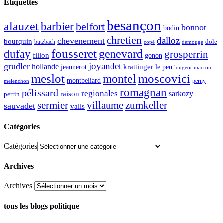
Étiquettes
besançon
alauzet
barbier
belfort
bonnot
bodin
chretien
dalloz
chevenement
bourquin
dole
butzbach
demouge
copé
fousseret
genevard
dufay
grosperrin
fillon
gonon
joyandet
grudler
hollande
krattinger
jeannerot
le pen
longeot
macron
meslot
moscovici
montel
montbeliard
perny
melenchon
romagnan
pélissard
regionales
raison
sarkozy
perrin
sermier
zumkeller
villaume
sauvadet
valls
Catégories
Catégories
Archives
Archives
tous les blogs politique