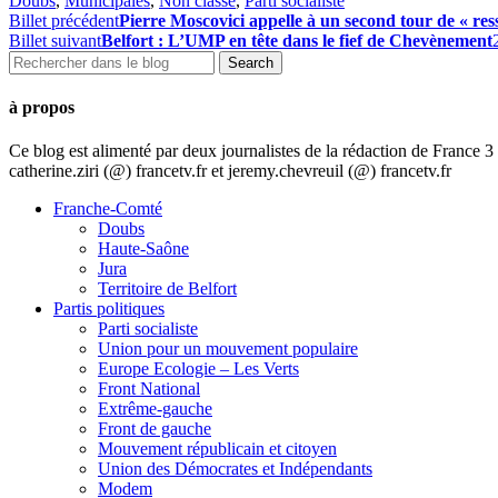
Doubs
,
Municipales
,
Non classé
,
Parti socialiste
Billet précédent
Pierre Moscovici appelle à un second tour de « res
Billet suivant
Belfort : L’UMP en tête dans le fief de Chevènement
à propos
Ce blog est alimenté par deux journalistes de la rédaction de France
catherine.ziri (@) francetv.fr et jeremy.chevreuil (@) francetv.fr
Franche-Comté
Doubs
Haute-Saône
Jura
Territoire de Belfort
Partis politiques
Parti socialiste
Union pour un mouvement populaire
Europe Ecologie – Les Verts
Front National
Extrême-gauche
Front de gauche
Mouvement républicain et citoyen
Union des Démocrates et Indépendants
Modem