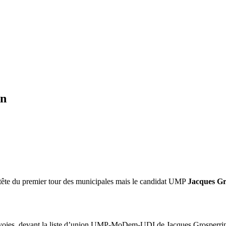
in
 tête du premier tour des municipales mais le candidat UMP
Jacques Gr
es voies, devant la liste d’union UMP-MoDem-UDI de Jacques Grosperrin