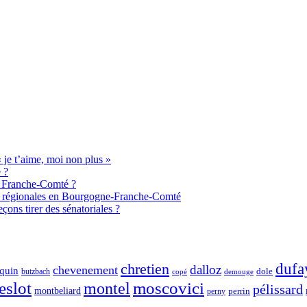
je t’aime, moi non plus »
 ?
de Franche-Comté ?
aux régionales en Bourgogne-Franche-Comté
ons tirer des sénatoriales ?
chretien
dufa
dalloz
chevenement
quin
dole
butzbach
demouge
copé
eslot
moscovici
montel
pélissard
montbeliard
perny
perrin