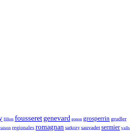
fousseret
genevard
y
grosperrin
grudler
fillon
gonon
romagnan
sermier
sauvadet
regionales
raison
sarkozy
valls