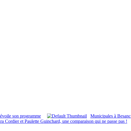
dévoile son programme
Municipales à Besan
a Cordier et Paulette Guinchard, une comparaison qui ne passe pas !