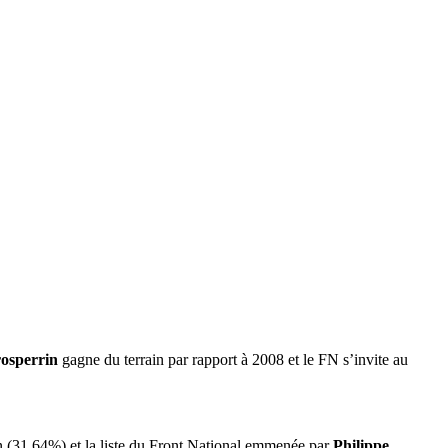
osperrin
gagne du terrain par rapport à 2008 et le FN s’invite au
 (31,64%) et la liste du Front National emmenée par
Philippe