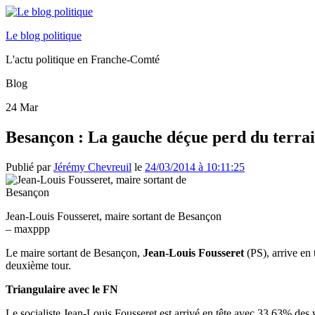
Le blog politique
L'actu politique en Franche-Comté
Blog
24
Mar
Besançon : La gauche déçue perd du terra
Publié par
Jérémy Chevreuil
le
24/03/2014 à 10:11:25
Jean-Louis Fousseret, maire sortant de Besançon
– maxppp
Le maire sortant de Besançon,
Jean-Louis Fousseret
(PS), arrive en
deuxième tour.
Triangulaire avec le FN
Le socialiste Jean-Louis Fousseret est arrivé en tête avec 33,63% d