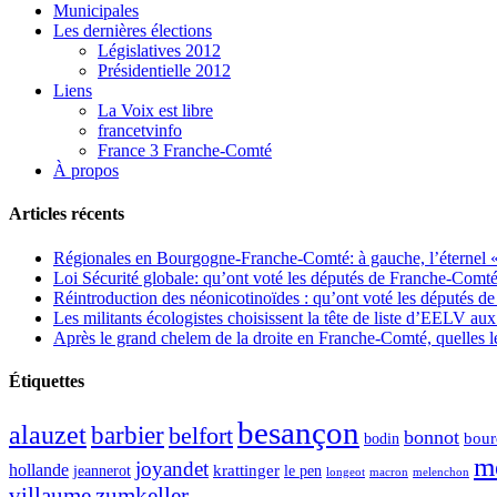
Municipales
Les dernières élections
Législatives 2012
Présidentielle 2012
Liens
La Voix est libre
francetvinfo
France 3 Franche-Comté
À propos
Articles récents
Régionales en Bourgogne-Franche-Comté: à gauche, l’éternel « 
Loi Sécurité globale: qu’ont voté les députés de Franche-Comté
Réintroduction des néonicotinoïdes : qu’ont voté les députés 
Les militants écologistes choisissent la tête de liste d’EELV 
Après le grand chelem de la droite en Franche-Comté, quelles leç
Étiquettes
besançon
alauzet
barbier
belfort
bonnot
bour
bodin
m
joyandet
hollande
krattinger
jeannerot
le pen
longeot
macron
melenchon
zumkeller
villaume