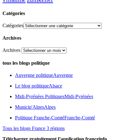
Catégories
Catégories
Archives
Archives
tous les blogs politique
Auvergne politique
Auvergne
Le blog politique
Alsace
Midi-Pyrénées Politiques
Midi-Pyrénées
Municip'Alpes
Alpes
Politique Franche-Comté
Franche-Comté
Tous les blogs France 3 régions
Télécharger gratuitement l’application franceinfo