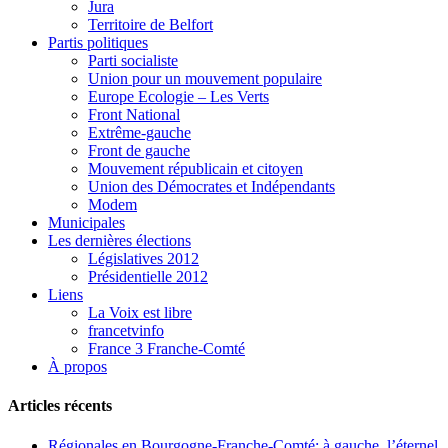
Jura
Territoire de Belfort
Partis politiques
Parti socialiste
Union pour un mouvement populaire
Europe Ecologie – Les Verts
Front National
Extrême-gauche
Front de gauche
Mouvement républicain et citoyen
Union des Démocrates et Indépendants
Modem
Municipales
Les dernières élections
Législatives 2012
Présidentielle 2012
Liens
La Voix est libre
francetvinfo
France 3 Franche-Comté
À propos
Articles récents
Régionales en Bourgogne-Franche-Comté: à gauche, l’éternel