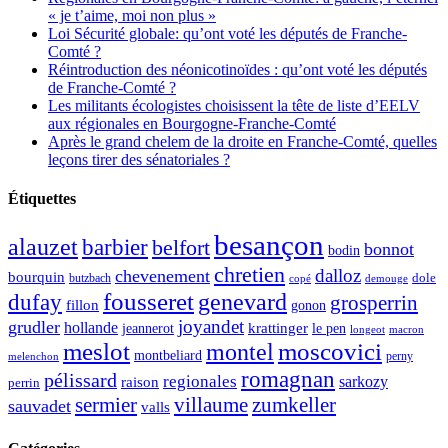
« je t’aime, moi non plus »
Loi Sécurité globale: qu’ont voté les députés de Franche-
Comté ?
Réintroduction des néonicotinoïdes : qu’ont voté les députés
de Franche-Comté ?
Les militants écologistes choisissent la tête de liste d’EELV
aux régionales en Bourgogne-Franche-Comté
Après le grand chelem de la droite en Franche-Comté, quelles
leçons tirer des sénatoriales ?
Étiquettes
besançon
alauzet
barbier
belfort
bonnot
bodin
chretien
dalloz
chevenement
bourquin
dole
butzbach
demouge
copé
fousseret
genevard
dufay
grosperrin
fillon
gonon
joyandet
grudler
hollande
krattinger
jeannerot
le pen
longeot
macron
meslot
moscovici
montel
montbeliard
perny
melenchon
romagnan
pélissard
regionales
raison
sarkozy
perrin
sermier
zumkeller
villaume
sauvadet
valls