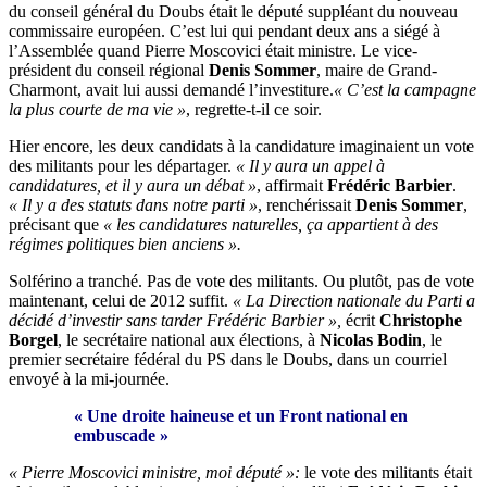
du conseil général du Doubs était le député suppléant du nouveau
commissaire européen. C’est lui qui pendant deux ans a siégé à
l’Assemblée quand Pierre Moscovici était ministre. Le vice-
président du conseil régional
Denis Sommer
, maire de Grand-
Charmont, avait lui aussi demandé l’investiture.
« C’est la campagne
la plus courte de ma vie »
, regrette-t-il ce soir.
Hier encore, les deux candidats à la candidature imaginaient un vote
des militants pour les départager.
« Il y aura un appel à
candidatures, et il y aura un débat »
, affirmait
Frédéric Barbier
.
« Il y a des statuts dans notre parti »
, renchérissait
Denis Sommer
,
précisant que
« les candidatures naturelles, ça appartient à des
régimes politiques bien anciens ».
Solférino a tranché. Pas de vote des militants. Ou plutôt, pas de vote
maintenant, celui de 2012 suffit.
« La Direction nationale du Parti a
décidé d’investir sans tarder Frédéric Barbier »,
écrit
Christophe
Borgel
, le secrétaire national aux élections, à
Nicolas Bodin
, le
premier secrétaire fédéral du PS dans le Doubs, dans un courriel
envoyé à la mi-journée.
« Une droite haineuse et un Front national en
embuscade »
« Pierre Moscovici ministre, moi député »:
le vote des militants était