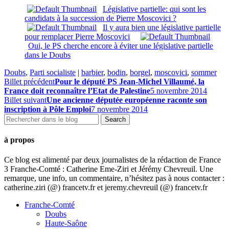
Législative partielle: qui sont les
candidats à la succession de Pierre Moscovici ?
Il y aura bien une législative partielle
pour remplacer Pierre Moscovici
Oui, le PS cherche encore à éviter une législative partielle
dans le Doubs
Doubs
,
Parti socialiste
|
barbier
,
bodin
,
borgel
,
moscovici
,
sommer
Billet précédent
Pour le député PS Jean-Michel Villaumé, la
France doit reconnaître l’Etat de Palestine
5 novembre 2014
Billet suivant
Une ancienne députée européenne raconte son
inscription à Pôle Emploi
7 novembre 2014
à propos
Ce blog est alimenté par deux journalistes de la rédaction de France
3 Franche-Comté : Catherine Eme-Ziri et Jérémy Chevreuil. Une
remarque, une info, un commentaire, n’hésitez pas à nous contacter :
catherine.ziri (@) francetv.fr et jeremy.chevreuil (@) francetv.fr
Franche-Comté
Doubs
Haute-Saône