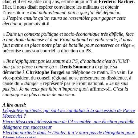
clair, et il est valable cinq ans, estime aujourd’hui
Frédéric Barbier
.
Hier, il nous disait espérer convaincre les militants et obtenir
l’investiture
« tout naturellement, parce que j’ai été député ».
« J’espère ensuite qu’on saura se rassembler pour gagner cette
élection »
, poursuivait-il.
« Dans un contexte politique et socio-économique très difficile, face
à une droite haineuse et à un Front national en embuscade, il nous
faut mettre en place notre plan de bataille pour conserver ce siège »
,
préconise dans son courriel la direction du PS.
« Ils n’appliquent pas les statuts du PS, d’habitude c’est à l’UMP
que ça se passe comme ça ».
Denis Sommer
a expliqué sa
démarche à
Christophe Borgel
au téléphone ce matin. En vain. Le
vice-président du conseil régional ne se présentera en dissidence, à
cause du
« danger »
représenté par le Front national.
« Je ne suis
pas fou. Je ne veux pas faire n’importe quoi
, affirme-t-il.
C’est la
campagne la plus courte de ma vie ».
A lire aussi:
Législative partielle: qui sont les candidats à la succession de Pierre
Moscovici ?
Pierre Moscovici démissionne de l’Assemblée, une élection partielle
désignera son successeur
Election partielle dans le Doubs: il n’y aura pas de dérogation pour