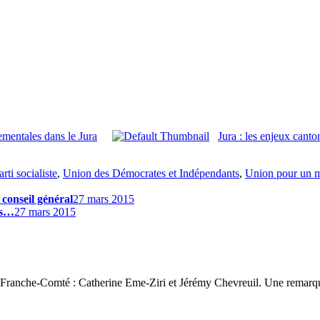
ementales dans le Jura
Jura : les enjeux canto
arti socialiste
,
Union des Démocrates et Indépendants
,
Union pour un 
 conseil général
27 mars 2015
is…
27 mars 2015
 3 Franche-Comté : Catherine Eme-Ziri et Jérémy Chevreuil. Une remarqu