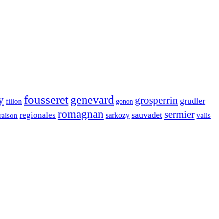
fousseret
genevard
y
grosperrin
grudler
fillon
gonon
romagnan
sermier
sauvadet
regionales
raison
sarkozy
valls