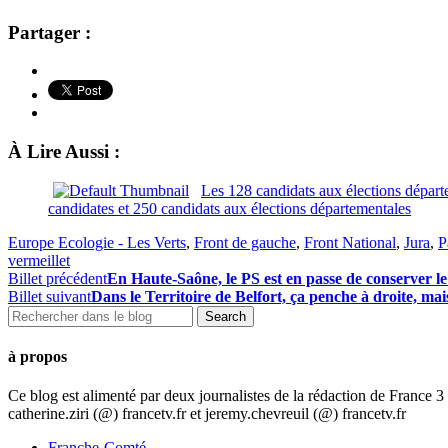
Partager :
À Lire Aussi :
Les 128 candidats aux élections départ
candidates et 250 candidats aux élections départementales
Europe Ecologie - Les Verts
,
Front de gauche
,
Front National
,
Jura
,
P
vermeillet
Billet précédent
En Haute-Saône, le PS est en passe de conserver le
Billet suivant
Dans le Territoire de Belfort, ça penche à droite, ma
à propos
Ce blog est alimenté par deux journalistes de la rédaction de France
catherine.ziri (@) francetv.fr et jeremy.chevreuil (@) francetv.fr
Franche-Comté