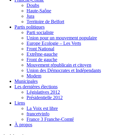
Doubs
Haute-Saône
Jura
Territoire de Belfort
Partis politiques
Parti socialiste
Union pour un mouvement populaire
Europe Ecologie – Les Verts
Front National
Extrême-gauche
Front de gauche
Mouvement républicain et citoyen
Union des Démocrates et Indépendants
Modem
Municipales
Les dernières élections
Législatives 2012
Présidentielle 2012
Liens
La Voix est libre
francetvinfo
France 3 Franche-Comté
À propos