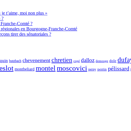
je t’aime, moi non plus »
 ?
de Franche-Comté ?
aux régionales en Bourgogne-Franche-Comté
ons tirer des sénatoriales ?
chretien
dufa
dalloz
chevenement
quin
dole
butzbach
demouge
copé
eslot
moscovici
montel
pélissard
montbeliard
perny
perrin