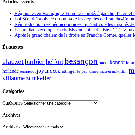
Articles récents
Régionales en Bourgogne-Franche-Comté: à gauche, l’éternel « 
Loi Sécurité globale: qu’ont voté les députés de Franche-Comté
Réintroduction des néonicotinoïdes : qu’ont voté les députés 
Les militants écologistes choisissent la tête de liste d’EELV 
Après le grand chelem de la droite en Franche-Comté, quelles leç
Étiquettes
besançon
alauzet
barbier
belfort
bonnot
bour
bodin
m
joyandet
hollande
krattinger
jeannerot
le pen
longeot
macron
melenchon
zumkeller
villaume
Catégories
Catégories
Archives
Archives