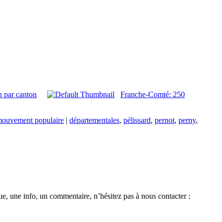
n par canton
Franche-Comté: 250
mouvement populaire
|
départementales
,
pélissard
,
pernot
,
perny
,
e, une info, un commentaire, n’hésitez pas à nous contacter :