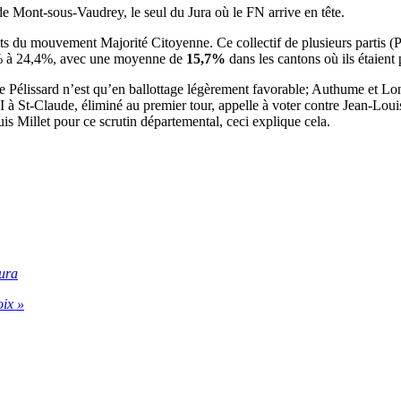
 Mont-sous-Vaudrey, le seul du Jura où le FN arrive en tête.
ats du mouvement Majorité Citoyenne. Ce collectif de plusieurs parti
,4% à 24,4%, avec une moyenne de
15,7%
dans les cantons où ils étaient 
élissard n’est qu’en ballottage légèrement favorable; Authume et Lons
 St-Claude, éliminé au premier tour, appelle à voter contre Jean-Louis
 Millet pour ce scrutin départemental, ceci explique cela.
Jura
oix »