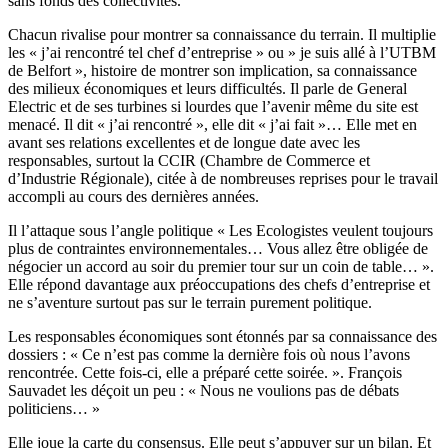
sans fonds des collectivités.
Chacun rivalise pour montrer sa connaissance du terrain. Il multiplie
les « j’ai rencontré tel chef d’entreprise » ou » je suis allé à l’UTBM
de Belfort », histoire de montrer son implication, sa connaissance
des milieux économiques et leurs difficultés. Il parle de General
Electric et de ses turbines si lourdes que l’avenir même du site est
menacé. Il dit « j’ai rencontré », elle dit « j’ai fait »… Elle met en
avant ses relations excellentes et de longue date avec les
responsables, surtout la CCIR (Chambre de Commerce et
d’Industrie Régionale), citée à de nombreuses reprises pour le travail
accompli au cours des dernières années.
Il l’attaque sous l’angle politique « Les Ecologistes veulent toujours
plus de contraintes environnementales… Vous allez être obligée de
négocier un accord au soir du premier tour sur un coin de table… ».
Elle répond davantage aux préoccupations des chefs d’entreprise et
ne s’aventure surtout pas sur le terrain purement politique.
Les responsables économiques sont étonnés par sa connaissance des
dossiers : « Ce n’est pas comme la dernière fois où nous l’avons
rencontrée. Cette fois-ci, elle a préparé cette soirée. ». François
Sauvadet les déçoit un peu : « Nous ne voulions pas de débats
politiciens… »
Elle joue la carte du consensus. Elle peut s’appuyer sur un bilan. Et