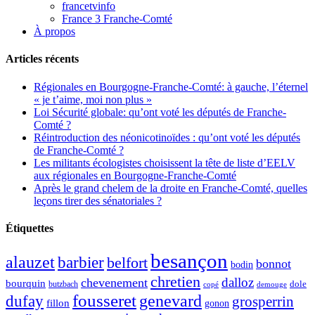
francetvinfo
France 3 Franche-Comté
À propos
Articles récents
Régionales en Bourgogne-Franche-Comté: à gauche, l’éternel
« je t’aime, moi non plus »
Loi Sécurité globale: qu’ont voté les députés de Franche-
Comté ?
Réintroduction des néonicotinoïdes : qu’ont voté les députés
de Franche-Comté ?
Les militants écologistes choisissent la tête de liste d’EELV
aux régionales en Bourgogne-Franche-Comté
Après le grand chelem de la droite en Franche-Comté, quelles
leçons tirer des sénatoriales ?
Étiquettes
besançon
alauzet
barbier
belfort
bonnot
bodin
chretien
dalloz
chevenement
bourquin
dole
butzbach
demouge
copé
fousseret
genevard
dufay
grosperrin
fillon
gonon