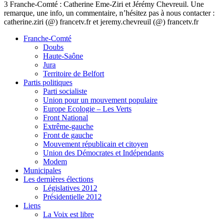
3 Franche-Comté : Catherine Eme-Ziri et Jérémy Chevreuil. Une
remarque, une info, un commentaire, n’hésitez pas à nous contacter :
catherine.ziri (@) francetv.fr et jeremy.chevreuil (@) francetv.fr
Franche-Comté
Doubs
Haute-Saône
Jura
Territoire de Belfort
Partis politiques
Parti socialiste
Union pour un mouvement populaire
Europe Ecologie – Les Verts
Front National
Extrême-gauche
Front de gauche
Mouvement républicain et citoyen
Union des Démocrates et Indépendants
Modem
Municipales
Les dernières élections
Législatives 2012
Présidentielle 2012
Liens
La Voix est libre