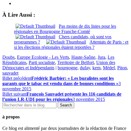
À Lire Aussi :
Pas moins de dix listes pour les
régionales en Bourgogne Franche-Comté
Chers candidats, où sont vos
programmes ?
Attentats de Paris : et
si les élections régionales étaient reportées ?
Doubs
,
Europe Ecologie - Les Verts
,
Haute-Saône
,
Jura
,
Les
Républicains
,
Parti socialiste
,
Territoire de Belfort
,
Union des
Démocrates et Indépendants
|
bourgogne
,
dufay
,
kern
,
Médef
,
Piton
,
sauvadet
Billet précédent
Frédéric Barbier: « Les buralistes sont les
garants que le tabac est vendu dans de bonnes conditions »
3
novembre 2015
Billet suivant
François Sauvadet présente les 116 candidats de
l’union LR-UDI pour les régionales
3 novembre 2015
à propos
Ce blog est alimenté par deux journalistes de la rédaction de France