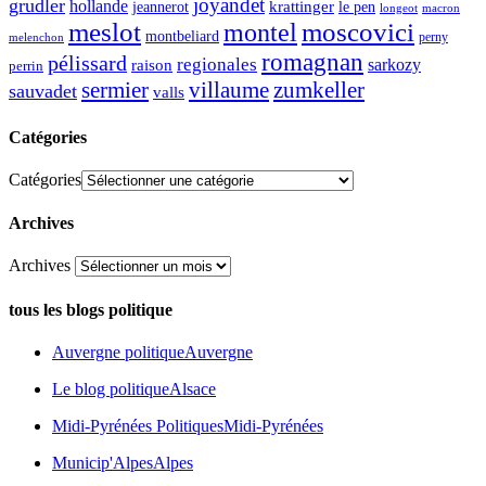
joyandet
grudler
hollande
krattinger
jeannerot
le pen
longeot
macron
meslot
moscovici
montel
montbeliard
perny
melenchon
romagnan
pélissard
regionales
raison
sarkozy
perrin
sermier
zumkeller
villaume
sauvadet
valls
Catégories
Catégories
Archives
Archives
tous les blogs politique
Auvergne politique
Auvergne
Le blog politique
Alsace
Midi-Pyrénées Politiques
Midi-Pyrénées
Municip'Alpes
Alpes