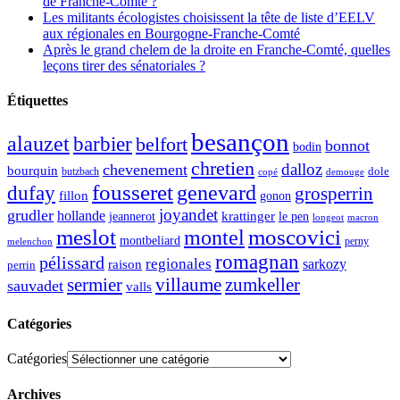
de Franche-Comté ?
Les militants écologistes choisissent la tête de liste d’EELV
aux régionales en Bourgogne-Franche-Comté
Après le grand chelem de la droite en Franche-Comté, quelles
leçons tirer des sénatoriales ?
Étiquettes
besançon
alauzet
barbier
belfort
bonnot
bodin
chretien
dalloz
chevenement
bourquin
dole
butzbach
demouge
copé
fousseret
genevard
dufay
grosperrin
fillon
gonon
joyandet
grudler
hollande
krattinger
jeannerot
le pen
longeot
macron
meslot
moscovici
montel
montbeliard
perny
melenchon
romagnan
pélissard
regionales
raison
sarkozy
perrin
sermier
zumkeller
villaume
sauvadet
valls
Catégories
Catégories
Archives