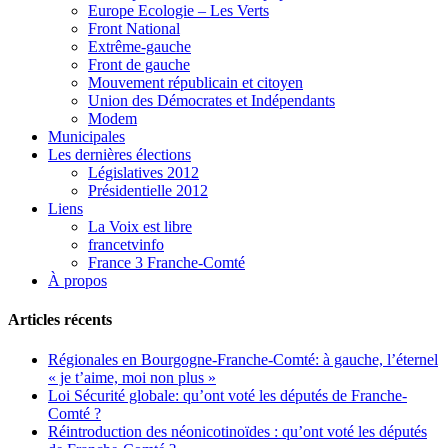
Europe Ecologie – Les Verts
Front National
Extrême-gauche
Front de gauche
Mouvement républicain et citoyen
Union des Démocrates et Indépendants
Modem
Municipales
Les dernières élections
Législatives 2012
Présidentielle 2012
Liens
La Voix est libre
francetvinfo
France 3 Franche-Comté
À propos
Articles récents
Régionales en Bourgogne-Franche-Comté: à gauche, l’éternel
« je t’aime, moi non plus »
Loi Sécurité globale: qu’ont voté les députés de Franche-
Comté ?
Réintroduction des néonicotinoïdes : qu’ont voté les députés