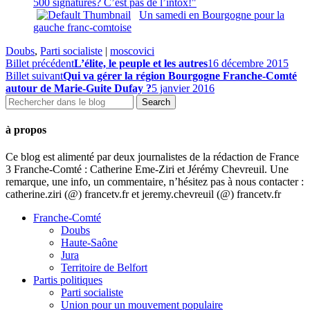
500 signatures? C’est pas de l’intox!"
Un samedi en Bourgogne pour la
gauche franc-comtoise
Doubs
,
Parti socialiste
|
moscovici
Billet précédent
L’élite, le peuple et les autres
16 décembre 2015
Billet suivant
Qui va gérer la région Bourgogne Franche-Comté
autour de Marie-Guite Dufay ?
5 janvier 2016
à propos
Ce blog est alimenté par deux journalistes de la rédaction de France
3 Franche-Comté : Catherine Eme-Ziri et Jérémy Chevreuil. Une
remarque, une info, un commentaire, n’hésitez pas à nous contacter :
catherine.ziri (@) francetv.fr et jeremy.chevreuil (@) francetv.fr
Franche-Comté
Doubs
Haute-Saône
Jura
Territoire de Belfort
Partis politiques
Parti socialiste
Union pour un mouvement populaire