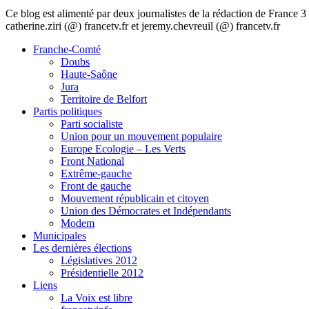
Ce blog est alimenté par deux journalistes de la rédaction de France
catherine.ziri (@) francetv.fr et jeremy.chevreuil (@) francetv.fr
Franche-Comté
Doubs
Haute-Saône
Jura
Territoire de Belfort
Partis politiques
Parti socialiste
Union pour un mouvement populaire
Europe Ecologie – Les Verts
Front National
Extrême-gauche
Front de gauche
Mouvement républicain et citoyen
Union des Démocrates et Indépendants
Modem
Municipales
Les dernières élections
Législatives 2012
Présidentielle 2012
Liens
La Voix est libre