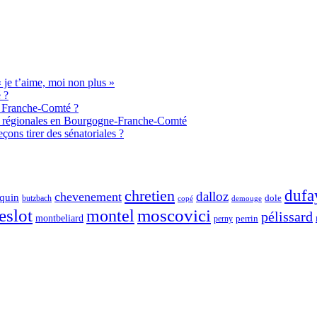
je t’aime, moi non plus »
 ?
de Franche-Comté ?
aux régionales en Bourgogne-Franche-Comté
ons tirer des sénatoriales ?
chretien
dufa
dalloz
chevenement
quin
dole
butzbach
demouge
copé
eslot
moscovici
montel
pélissard
montbeliard
perny
perrin