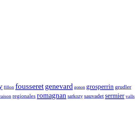
fousseret
genevard
y
grosperrin
grudler
fillon
gonon
romagnan
sermier
sauvadet
regionales
raison
sarkozy
valls