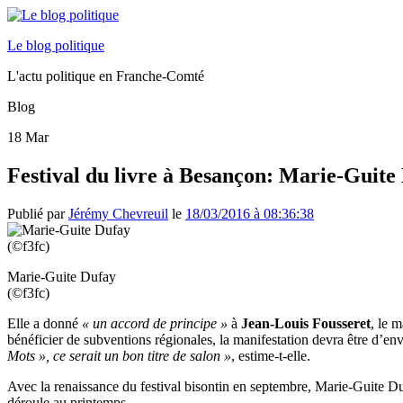
Le blog politique
L'actu politique en Franche-Comté
Blog
18
Mar
Festival du livre à Besançon: Marie-Guite
Publié par
Jérémy Chevreuil
le
18/03/2016 à 08:36:38
Marie-Guite Dufay
(©f3fc)
Elle a donné
« un accord de principe »
à
Jean-Louis Fousseret
, le 
bénéficier de subventions régionales, la manifestation devra être d’en
Mots », ce serait un bon titre de salon »
, estime-t-elle.
Avec la renaissance du festival bisontin en septembre, Marie-Guite D
déroule au printemps.