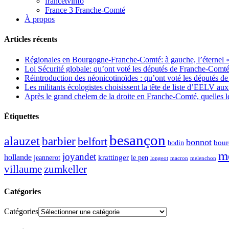
francetvinfo
France 3 Franche-Comté
À propos
Articles récents
Régionales en Bourgogne-Franche-Comté: à gauche, l’éternel « 
Loi Sécurité globale: qu’ont voté les députés de Franche-Comté
Réintroduction des néonicotinoïdes : qu’ont voté les députés 
Les militants écologistes choisissent la tête de liste d’EELV 
Après le grand chelem de la droite en Franche-Comté, quelles leç
Étiquettes
besançon
alauzet
barbier
belfort
bonnot
bour
bodin
m
joyandet
hollande
krattinger
jeannerot
le pen
longeot
macron
melenchon
zumkeller
villaume
Catégories
Catégories