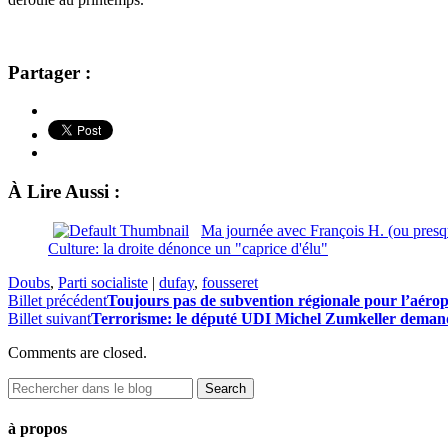
Partager :
À Lire Aussi :
Ma journée avec François H. (ou presq
Culture: la droite dénonce un "caprice d'élu"
Doubs
,
Parti socialiste
|
dufay
,
fousseret
Billet précédent
Toujours pas de subvention régionale pour l’aérop
Billet suivant
Terrorisme: le député UDI Michel Zumkeller demand
Comments are closed.
à propos