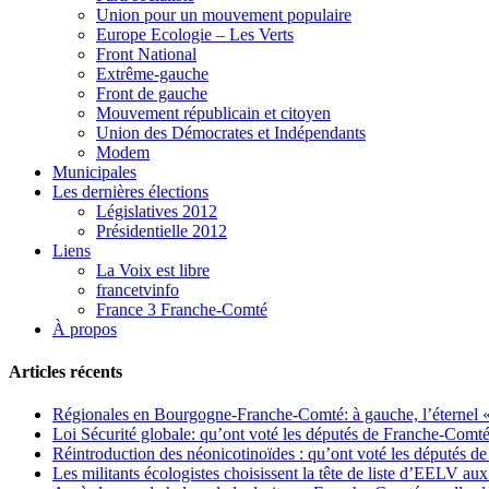
Union pour un mouvement populaire
Europe Ecologie – Les Verts
Front National
Extrême-gauche
Front de gauche
Mouvement républicain et citoyen
Union des Démocrates et Indépendants
Modem
Municipales
Les dernières élections
Législatives 2012
Présidentielle 2012
Liens
La Voix est libre
francetvinfo
France 3 Franche-Comté
À propos
Articles récents
Régionales en Bourgogne-Franche-Comté: à gauche, l’éternel « 
Loi Sécurité globale: qu’ont voté les députés de Franche-Comté
Réintroduction des néonicotinoïdes : qu’ont voté les députés 
Les militants écologistes choisissent la tête de liste d’EELV 