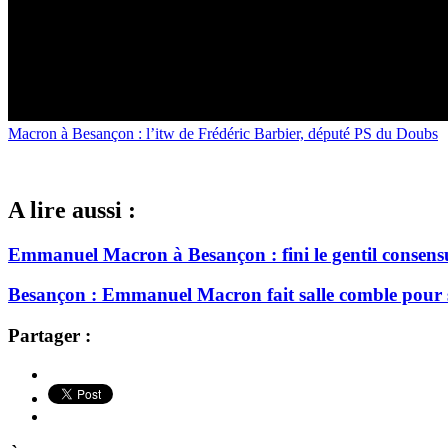
Macron à Besançon : l’itw de Frédéric Barbier, député PS du Doubs
A lire aussi :
Emmanuel Macron à Besançon : fini le gentil consensu
Besançon : Emmanuel Macron fait salle comble pour 
Partager :