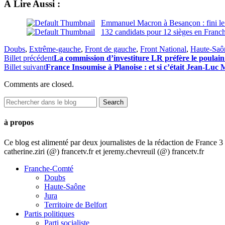
À Lire Aussi :
Emmanuel Macron à Besançon : fini le 
132 candidats pour 12 sièges en Fran
Doubs
,
Extrême-gauche
,
Front de gauche
,
Front National
,
Haute-Saô
Billet précédent
La commission d’investiture LR préfère le poulain
Billet suivant
France Insoumise à Planoise : et si c’était Jean-Luc 
Comments are closed.
à propos
Ce blog est alimenté par deux journalistes de la rédaction de France
catherine.ziri (@) francetv.fr et jeremy.chevreuil (@) francetv.fr
Franche-Comté
Doubs
Haute-Saône
Jura
Territoire de Belfort
Partis politiques
Parti socialiste