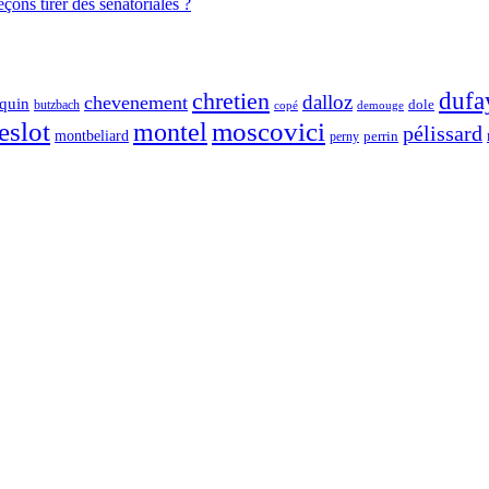
ons tirer des sénatoriales ?
chretien
dufa
dalloz
chevenement
quin
dole
butzbach
demouge
copé
eslot
moscovici
montel
pélissard
montbeliard
perny
perrin