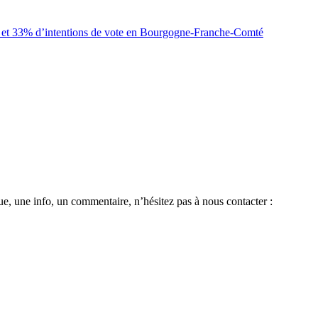
 et 33% d’intentions de vote en Bourgogne-Franche-Comté
e, une info, un commentaire, n’hésitez pas à nous contacter :