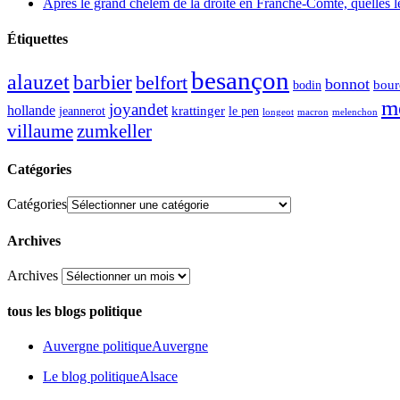
Après le grand chelem de la droite en Franche-Comté, quelles leç
Étiquettes
besançon
alauzet
barbier
belfort
bonnot
bour
bodin
m
joyandet
hollande
krattinger
jeannerot
le pen
longeot
macron
melenchon
zumkeller
villaume
Catégories
Catégories
Archives
Archives
tous les blogs politique
Auvergne politique
Auvergne
Le blog politique
Alsace