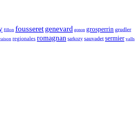
fousseret
genevard
y
grosperrin
grudler
fillon
gonon
romagnan
sermier
sauvadet
regionales
raison
sarkozy
valls