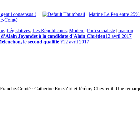
gentil consensus !
Marine Le Pen entre 25%
che-Comté
ne
,
Législatives
,
Les Républicains
,
Modem
,
Parti socialiste
|
macron
 d’Alain Joyandet à la candidate d’Alain Chrétien
12 avril 2017
Mélenchon, le second qualifié ?
12 avril 2017
 3 Franche-Comté : Catherine Eme-Ziri et Jérémy Chevreuil. Une remarqu