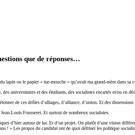
estions que de réponses…
 du lapin ou le papier « tue-mouche » qu’avait ma grand-mère dans sa c
es universitaires et des étudiants, des socialistes encartés et/ou en dé
onner de ces drôles d’alliages, d’alliance, d’union. Et des dissensions e
Jean-Louis Fousseret. Et surtout de nombreux socialistes.
ues d’hier autour de lui. Et d’un projet. Ou plutôt d’une vision différen
s ! » Les propos du candidat ont de quoi défriser les politique socialist