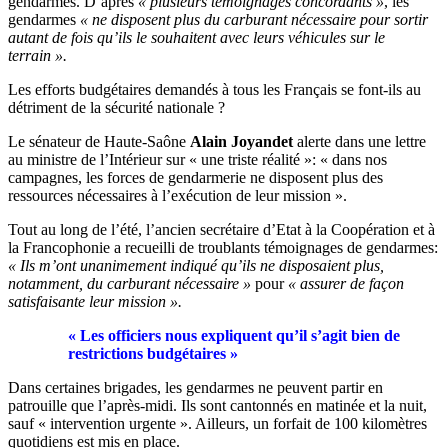
gendarmes. D’après
« plusieurs témoignages concordants »
, les
gendarmes
« ne disposent plus du carburant nécessaire pour sortir
autant de fois qu’ils le souhaitent avec leurs véhicules sur le
terrain ».
Les efforts budgétaires demandés à tous les Français se font-ils au
détriment de la sécurité nationale ?
Le sénateur de Haute-Saône
Alain Joyandet
alerte dans une lettre
au ministre de l’Intérieur sur « une triste réalité »: « dans nos
campagnes, les forces de gendarmerie ne disposent plus des
ressources nécessaires à l’exécution de leur mission ».
Tout au long de l’été, l’ancien secrétaire d’Etat à la Coopération et à
la Francophonie a recueilli de troublants témoignages de gendarmes:
« Ils m’ont unanimement indiqué qu’ils ne disposaient plus,
notamment, du carburant nécessaire »
pour
« assurer de façon
satisfaisante leur mission ».
« Les officiers nous expliquent qu’il s’agit bien de
restrictions budgétaires »
Dans certaines brigades, les gendarmes ne peuvent partir en
patrouille que l’après-midi. Ils sont cantonnés en matinée et la nuit,
sauf « intervention urgente ». Ailleurs, un forfait de 100 kilomètres
quotidiens est mis en place.