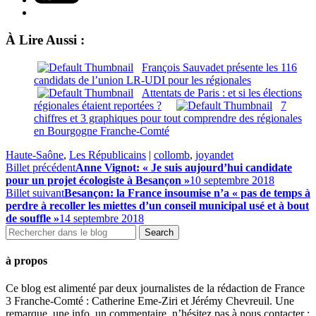
À Lire Aussi :
François Sauvadet présente les 116
candidats de l’union LR-UDI pour les régionales
Attentats de Paris : et si les élections
régionales étaient reportées ?
7
chiffres et 3 graphiques pour tout comprendre des régionales
en Bourgogne Franche-Comté
Haute-Saône
,
Les Républicains
|
collomb
,
joyandet
Billet précédent
Anne Vignot: « Je suis aujourd’hui candidate
pour un projet écologiste à Besançon »
10 septembre 2018
Billet suivant
Besançon: la France insoumise n’a « pas de temps à
perdre à recoller les miettes d’un conseil municipal usé et à bout
de souffle »
14 septembre 2018
à propos
Ce blog est alimenté par deux journalistes de la rédaction de France
3 Franche-Comté : Catherine Eme-Ziri et Jérémy Chevreuil. Une
remarque, une info, un commentaire, n’hésitez pas à nous contacter :