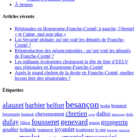
À propos
Articles récents
Régionales en Bourgogne-Franche-Comté: à gauche, l’éternel
« je t’aime, moi non plus »
Loi Sécurité globale: qu’ont voté les députés de Franche-
Comté ?
Réintroduction des néonicotinoïdes : qu’ont voté les députés
de Franche-Comté ?
Les militants écologistes choisissent la tête de liste d’EELV
aux régionales en Bourgogne-Franche-Comté
Après le grand chelem de la droite en Franche-Comté, quelles
leçons tirer des sénatoriales ?
Étiquettes
besançon
alauzet
barbier
belfort
bonnot
bodin
chretien
dalloz
chevenement
bourquin
dole
butzbach
demouge
copé
fousseret
genevard
dufay
grosperrin
fillon
gonon
joyandet
grudler
hollande
krattinger
jeannerot
le pen
longeot
macron
meslot
moscovici