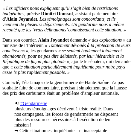
« Les officiers nous expliquent qu’il s’agit bien de restrictions
budgétaires
, précise
Dimitri Doussot
, assistant parlementaire
d’
Alain Joyandet
.
Les témoignages sont concordants, et ils
viennent de plusieurs départements. Un gendarme nous a même
raconté que les ‘vrais délinquants’ connaissaient cette situation. »
Dans son courrier,
Alain Joyandet
demande
« des explications »
au
ministre de l’Intérieur.
« Totalement dévoués à la protection de leurs
concitoyens »
, les gendarmes
« se sentent également totalement
abandonnés, pour ne pas dire délaissés, par leur hiérarchie et la
République de façon plus globale »,
ajoute le sénateur, qui demande
que
« cette situation particulièrement inquiétante pour notre pays
cesse le plus rapidement possible. »
Contacté, l’état-major de la gendarmerie de Haute-Saône n’a pas
souhaité faire de commentaire, précisant simplement que la hausse
des prix des carburants était un problème d’ampleur nationale.
📢
#Gendarmerie
plusieurs témoignages décrivent 1 triste réalité. Dans
nos campagnes, les forces de gendarmerie ne disposent
plus des ressources nécessaires à l’exécution de leur
mission !
➡ Cette situation est inquiétante – et inacceptable