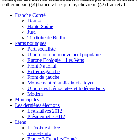
catherine.ziri (@) francetv.fr et jeremy.chevreuil (@) francetv.fr
Franche-Comté
Doubs
Haute-Saône
Jura
Territoire de Belfort
Partis politiques
Parti socialiste
Union pour un mouvement populaire
Europe Ecologie – Les Verts
Front National
Extrême-gauche
Front de gauche
Mouvement républicain et citoyen
Union des Démocrates et Indépendants
Modem
Municipales
Les dernières élections
Législatives 2012
Présidentielle 2012
Liens
La Voix est libre
francetvinfo
France 3 Franche-Comté