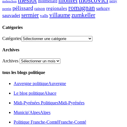
montel
montbeliard
perny
melenchon
romagnan
pélissard
regionales
raison
sarkozy
perrin
sermier
zumkeller
villaume
sauvadet
valls
Catégories
Catégories
Archives
Archives
tous les blogs politique
Auvergne politique
Auvergne
Le blog politique
Alsace
Midi-Pyrénées Politiques
Midi-Pyrénées
Municip'Alpes
Alpes
Politique Franche-Comté
Franche-Comté