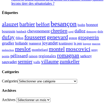
leçons tirer des sénatoriales ?
Étiquettes
besançon
alauzet
barbier
belfort
bonnot
bodin
chretien
dalloz
chevenement
bourquin
dole
butzbach
demouge
copé
fousseret
genevard
dufay
grosperrin
fillon
gonon
joyandet
grudler
hollande
krattinger
jeannerot
le pen
longeot
macron
meslot
moscovici
montel
montbeliard
perny
melenchon
romagnan
pélissard
regionales
raison
sarkozy
perrin
sermier
zumkeller
villaume
sauvadet
valls
Catégories
Catégories
Archives
Archives