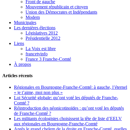
Front de gauche
Mouvement républicain et citoyen
Union des Démocrates et Indépendants
Modem
Municipales
Les dernières élections
Législatives 2012
Présidentielle 2012
Liens
La Voix est libre
francetvinfo
France 3 Franche-Comté
À propos
Articles récents
Régionales en Bourgogne-Franche-Comté: à gauche, l’éternel
« je t’aime, moi non plus »
Loi Sécurité globale: qu’ont voté les députés de Franche-
Comté ?
Réintroduction des néonicotinoïdes : qu’ont voté les députés
de Franche-Comté ?
Les militants écologistes choisissent la tête de liste d’EELV
aux régionales en Bourgogne-Franche-Comté
Après le grand chelem de la droite en Franche-Comté, quelles