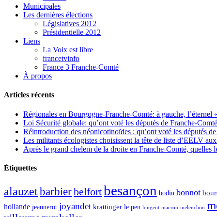
Municipales
Les dernières élections
Législatives 2012
Présidentielle 2012
Liens
La Voix est libre
francetvinfo
France 3 Franche-Comté
À propos
Articles récents
Régionales en Bourgogne-Franche-Comté: à gauche, l’éternel « 
Loi Sécurité globale: qu’ont voté les députés de Franche-Comté
Réintroduction des néonicotinoïdes : qu’ont voté les députés 
Les militants écologistes choisissent la tête de liste d’EELV 
Après le grand chelem de la droite en Franche-Comté, quelles leç
Étiquettes
besançon
alauzet
barbier
belfort
bonnot
bour
bodin
m
joyandet
hollande
krattinger
jeannerot
le pen
longeot
macron
melenchon