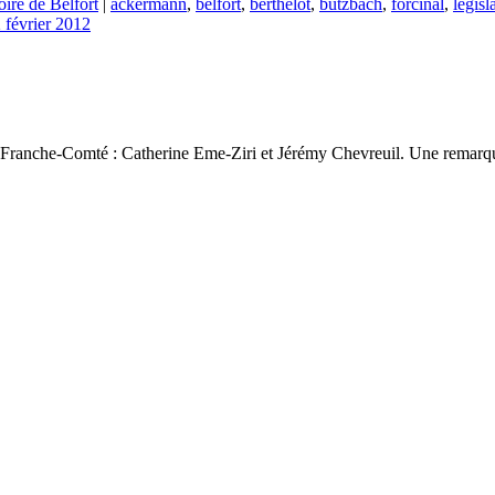
oire de Belfort
|
ackermann
,
belfort
,
berthelot
,
butzbach
,
forcinal
,
legisl
 février 2012
 3 Franche-Comté : Catherine Eme-Ziri et Jérémy Chevreuil. Une remarqu