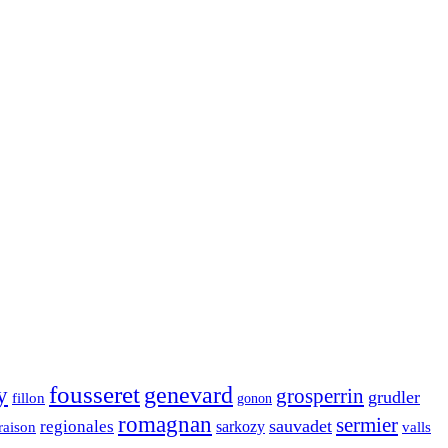
fousseret
genevard
y
grosperrin
grudler
fillon
gonon
romagnan
sermier
sauvadet
regionales
raison
sarkozy
valls