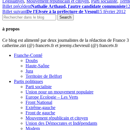
Législatives
,
Mouvement républicain et citoyen
,
Parti socialiste
,
Territ
Billet précédent
Nathalie Arthaud, l'autre candidate communiste
12
Billet suivant
De l'Elysée à la préfecture de Vesoul
15 février 2012
à propos
Ce blog est alimenté par deux journalistes de la rédaction de France
catherine.ziri (@) francetv.fr et jeremy.chevreuil (@) francetv.fr
Franche-Comté
Doubs
Haute-Saône
Jura
Territoire de Belfort
Partis politiques
Parti socialiste
Union pour un mouvement populaire
Europe Ecologie – Les Verts
Front National
Extrême-gauche
Front de gauche
Mouvement républicain et citoyen
Union des Démocrates et Indépendants
Modem