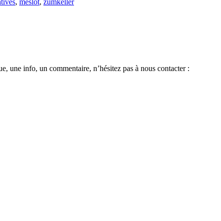
atives
,
meslot
,
zumkeller
e, une info, un commentaire, n’hésitez pas à nous contacter :