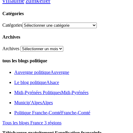
zumkeller
villaume
Catégories
Catégories
Archives
Archives
tous les blogs politique
Auvergne politique
Auvergne
Le blog politique
Alsace
Midi-Pyrénées Politiques
Midi-Pyrénées
Municip'Alpes
Alpes
Politique Franche-Comté
Franche-Comté
Tous les blogs France 3 régions
Télécharger gratuitement l’application franceinfo