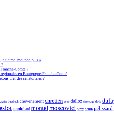
je t’aime, moi non plus »
 ?
de Franche-Comté ?
aux régionales en Bourgogne-Franche-Comté
ons tirer des sénatoriales ?
chretien
dufa
dalloz
chevenement
quin
dole
butzbach
demouge
copé
eslot
moscovici
montel
pélissard
montbeliard
perny
perrin