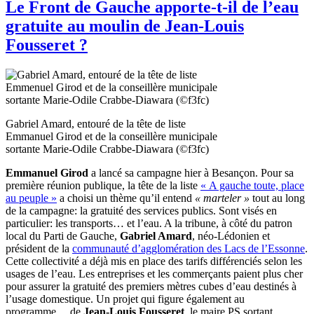
Le Front de Gauche apporte-t-il de l’eau
gratuite au moulin de Jean-Louis
Fousseret ?
Gabriel Amard, entouré de la tête de liste
Emmanuel Girod et de la conseillère municipale
sortante Marie-Odile Crabbe-Diawara (©f3fc)
Emmanuel Girod
a lancé sa campagne hier à Besançon. Pour sa
première réunion publique, la tête de la liste
« A gauche toute, place
au peuple »
a choisi un thème qu’il entend
« marteler »
tout au long
de la campagne: la gratuité des services publics. Sont visés en
particulier: les transports… et l’eau. A la tribune, à côté du patron
local du Parti de Gauche,
Gabriel Amard
, néo-Lédonien et
président de la
communauté d’agglomération des Lacs de l’Essonne
.
Cette collectivité a déjà mis en place des tarifs différenciés selon les
usages de l’eau. Les entreprises et les commerçants paient plus cher
pour assurer la gratuité des premiers mètres cubes d’eau destinés à
l’usage domestique. Un projet qui figure également au
programme… de
Jean-Louis Fousseret
, le maire PS sortant.