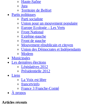
Haute-Saône
Jura
Territoire de Belfort
Partis politiques
Parti socialiste
Union pour un mouvement populaire
Europe Ecologie – Les Verts
Front National
Extrême-gauche
Front de gauche
Mouvement républicain et citoyen
Union des Démocrates et Indépendants
Modem
Municipales
Les dernières élections
Législatives 2012
Présidentielle 2012
Liens
La Voix est libre
francetvinfo
France 3 Franche-Comté
À propos
Articles récents