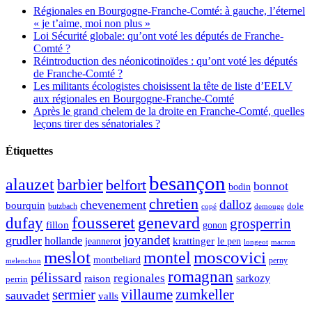
Régionales en Bourgogne-Franche-Comté: à gauche, l’éternel
« je t’aime, moi non plus »
Loi Sécurité globale: qu’ont voté les députés de Franche-
Comté ?
Réintroduction des néonicotinoïdes : qu’ont voté les députés
de Franche-Comté ?
Les militants écologistes choisissent la tête de liste d’EELV
aux régionales en Bourgogne-Franche-Comté
Après le grand chelem de la droite en Franche-Comté, quelles
leçons tirer des sénatoriales ?
Étiquettes
besançon
alauzet
barbier
belfort
bonnot
bodin
chretien
dalloz
chevenement
bourquin
dole
butzbach
demouge
copé
fousseret
genevard
dufay
grosperrin
fillon
gonon
joyandet
grudler
hollande
krattinger
jeannerot
le pen
longeot
macron
meslot
moscovici
montel
montbeliard
perny
melenchon
romagnan
pélissard
regionales
raison
sarkozy
perrin
sermier
zumkeller
villaume
sauvadet
valls