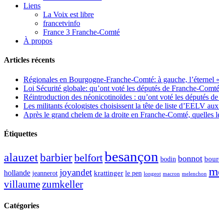
Liens
La Voix est libre
francetvinfo
France 3 Franche-Comté
À propos
Articles récents
Régionales en Bourgogne-Franche-Comté: à gauche, l’éternel « 
Loi Sécurité globale: qu’ont voté les députés de Franche-Comté
Réintroduction des néonicotinoïdes : qu’ont voté les députés 
Les militants écologistes choisissent la tête de liste d’EELV 
Après le grand chelem de la droite en Franche-Comté, quelles leç
Étiquettes
besançon
alauzet
barbier
belfort
bonnot
bour
bodin
m
joyandet
hollande
krattinger
jeannerot
le pen
longeot
macron
melenchon
zumkeller
villaume
Catégories