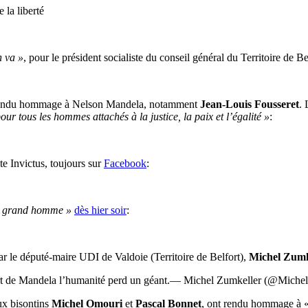
la liberté
n va »
, pour le président socialiste du conseil général du Territoire de B
t rendu hommage à Nelson Mandela, notamment
Jean-Louis Fousseret
. 
ur tous les hommes attachés à la justice, la paix et l’égalité »
:
ite Invictus, toujours sur
Facebook
:
 grand homme »
dès hier soir
:
 le député-maire UDI de Valdoie (Territoire de Belfort),
Michel Zumk
a mort de Mandela l’humanité perd un géant.— Michel Zumkeller (@Mich
ux bisontins
Michel Omouri
et
Pascal Bonnet
, ont rendu hommage à 