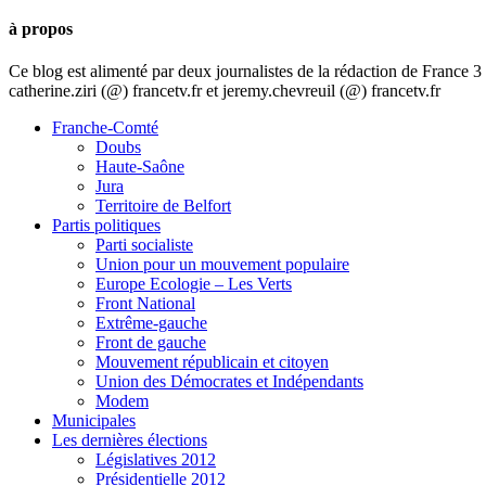
à propos
Ce blog est alimenté par deux journalistes de la rédaction de France
catherine.ziri (@) francetv.fr et jeremy.chevreuil (@) francetv.fr
Franche-Comté
Doubs
Haute-Saône
Jura
Territoire de Belfort
Partis politiques
Parti socialiste
Union pour un mouvement populaire
Europe Ecologie – Les Verts
Front National
Extrême-gauche
Front de gauche
Mouvement républicain et citoyen
Union des Démocrates et Indépendants
Modem
Municipales
Les dernières élections
Législatives 2012
Présidentielle 2012