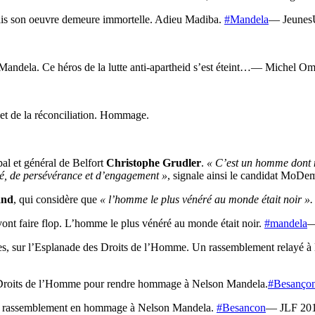
ais son oeuvre demeure immortelle. Adieu Madiba.
#Mandela
— Jeunes
on Mandela. Ce héros de la lutte anti-apartheid s’est éteint…— Miche
 et de la réconciliation. Hommage.
al et général de Belfort
Christophe Grudler
.
« C’est un homme dont nou
nté, de persévérance et d’engagement »
, signale ainsi le candidat MoDem
and
, qui considère que
« l’homme le plus vénéré au monde était noir ».
ont faire flop. L’homme le plus vénéré au monde était noir.
#mandela
—
 sur l’Esplanade des Droits de l’Homme. Un rassemblement relayé à la 
 Droits de l’Homme pour rendre hommage à Nelson Mandela.
#Besanço
un rassemblement en hommage à Nelson Mandela.
#Besancon
— JLF 201