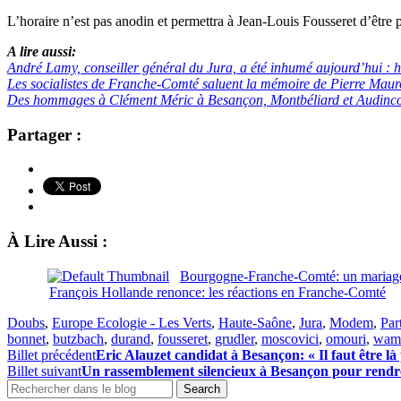
L’horaire n’est pas anodin et permettra à Jean-Louis Fousseret d’être
A lire aussi:
André Lamy, conseiller général du Jura, a été inhumé aujourd’hui :
Les socialistes de Franche-Comté saluent la mémoire de Pierre Maur
Des hommages à Clément Méric à Besançon, Montbéliard et Audinc
Partager :
À Lire Aussi :
Bourgogne-Franche-Comté: un mariage 
François Hollande renonce: les réactions en Franche-Comté
Doubs
,
Europe Ecologie - Les Verts
,
Haute-Saône
,
Jura
,
Modem
,
Part
bonnet
,
butzbach
,
durand
,
fousseret
,
grudler
,
moscovici
,
omouri
,
wam
Billet précédent
Eric Alauzet candidat à Besançon: « Il faut être là 
Billet suivant
Un rassemblement silencieux à Besançon pour ren