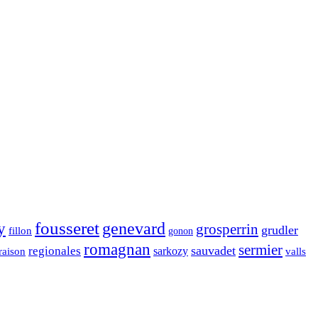
fousseret
genevard
y
grosperrin
grudler
fillon
gonon
romagnan
sermier
sauvadet
regionales
raison
sarkozy
valls