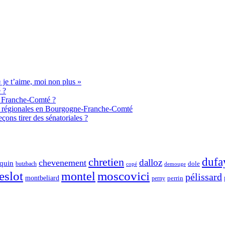
je t’aime, moi non plus »
 ?
de Franche-Comté ?
aux régionales en Bourgogne-Franche-Comté
ons tirer des sénatoriales ?
chretien
dufa
dalloz
chevenement
quin
dole
butzbach
demouge
copé
eslot
moscovici
montel
pélissard
montbeliard
perny
perrin