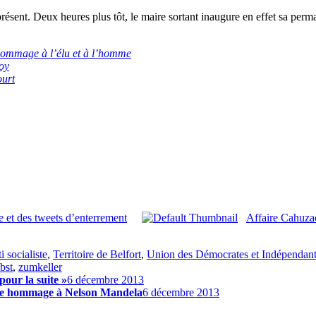
 présent. Deux heures plus tôt, le maire sortant inaugure en effet sa pe
 hommage à l’élu et à l’homme
oy
ourt
et des tweets d’enterrement
Affaire Cahuzac
i socialiste
,
Territoire de Belfort
,
Union des Démocrates et Indépendan
bst
,
zumkeller
pour la suite »
6 décembre 2013
dre hommage à Nelson Mandela
6 décembre 2013