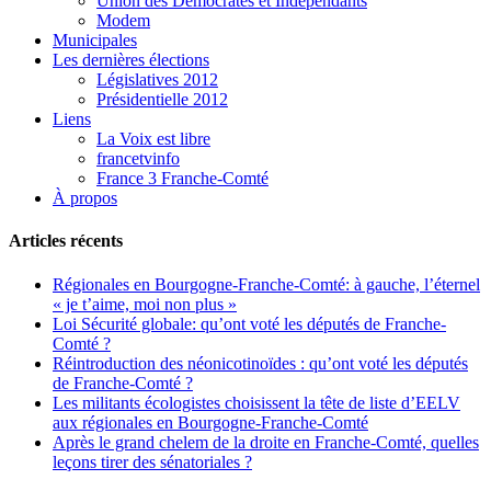
Union des Démocrates et Indépendants
Modem
Municipales
Les dernières élections
Législatives 2012
Présidentielle 2012
Liens
La Voix est libre
francetvinfo
France 3 Franche-Comté
À propos
Articles récents
Régionales en Bourgogne-Franche-Comté: à gauche, l’éternel
« je t’aime, moi non plus »
Loi Sécurité globale: qu’ont voté les députés de Franche-
Comté ?
Réintroduction des néonicotinoïdes : qu’ont voté les députés
de Franche-Comté ?
Les militants écologistes choisissent la tête de liste d’EELV
aux régionales en Bourgogne-Franche-Comté
Après le grand chelem de la droite en Franche-Comté, quelles
leçons tirer des sénatoriales ?