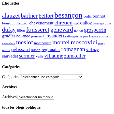
Étiquettes
besançon
alauzet
barbier
belfort
bonnot
bodin
chretien
dalloz
chevenement
bourquin
dole
butzbach
demouge
copé
fousseret
genevard
dufay
grosperrin
fillon
gonon
joyandet
grudler
hollande
krattinger
jeannerot
le pen
longeot
macron
meslot
moscovici
montel
montbeliard
perny
melenchon
romagnan
pélissard
regionales
raison
sarkozy
perrin
sermier
zumkeller
villaume
sauvadet
valls
Catégories
Catégories
Archives
Archives
tous les blogs politique