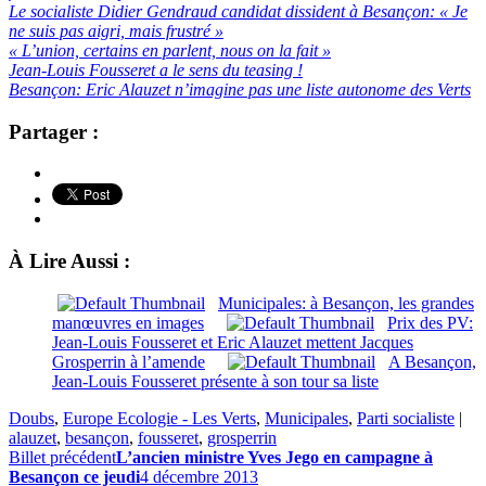
Le socialiste Didier Gendraud candidat dissident à Besançon: « Je
ne suis pas aigri, mais frustré »
« L’union, certains en parlent, nous on la fait »
Jean-Louis Fousseret a le sens du teasing !
Besançon: Eric Alauzet n’imagine pas une liste autonome des Verts
Partager :
À Lire Aussi :
Municipales: à Besançon, les grandes
manœuvres en images
Prix des PV:
Jean-Louis Fousseret et Eric Alauzet mettent Jacques
Grosperrin à l’amende
A Besançon,
Jean-Louis Fousseret présente à son tour sa liste
Doubs
,
Europe Ecologie - Les Verts
,
Municipales
,
Parti socialiste
|
alauzet
,
besançon
,
fousseret
,
grosperrin
Billet précédent
L’ancien ministre Yves Jego en campagne à
Besançon ce jeudi
4 décembre 2013