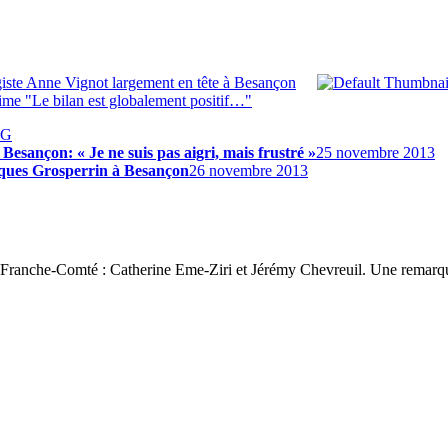
giste Anne Vignot largement en tête à Besançon
me "Le bilan est globalement positif…"
PG
Besançon: « Je ne suis pas aigri, mais frustré »
25 novembre 2013
cques Grosperrin à Besançon
26 novembre 2013
 3 Franche-Comté : Catherine Eme-Ziri et Jérémy Chevreuil. Une remarqu