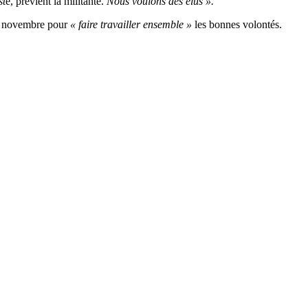
st
e, prévient la militante.
Nous voulons des élus ».
28 novembre pour
« faire travailler ensemble »
les bonnes volontés.