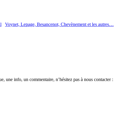
Voynet, Lepage, Besancenot, Chevènement et les autres…
e, une info, un commentaire, n’hésitez pas à nous contacter :