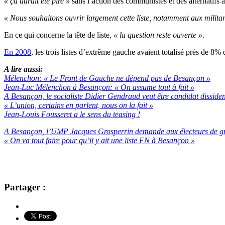
« ça aurait été pire »
sans l’action des communistes et des alternatifs a
« Nous souhaitons ouvrir largement cette liste, notamment aux militant
En ce qui concerne la tête de liste,
« la question reste ouverte »
.
En 2008
, les trois listes d’extrême gauche avaient totalisé près de 8%
A lire aussi:
Mélenchon: « Le Front de Gauche ne dépend pas de Besançon »
Jean-Luc Mélenchon à Besançon: « On assume tout à fait »
A Besançon, le socialiste Didier Gendraud veut être candidat dissident
« L’union, certains en parlent, nous on la fait »
Jean-Louis Fousseret a le sens du teasing !
A Besançon, l’UMP Jacques Grosperrin demande aux électeurs de grad
« On va tout faire pour qu’il y ait une liste FN à Besançon »
Partager :