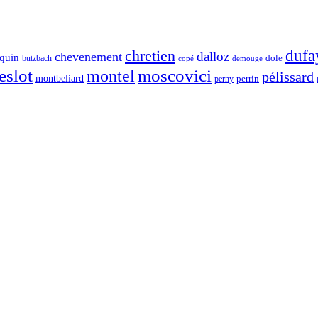
chretien
dufa
dalloz
chevenement
quin
dole
butzbach
demouge
copé
eslot
moscovici
montel
pélissard
montbeliard
perny
perrin