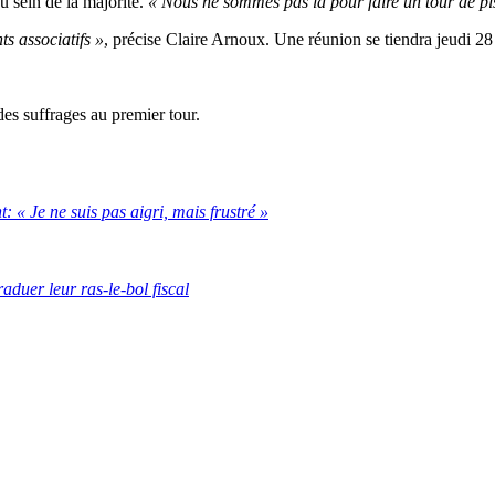
u sein de la majorité.
« Nous ne sommes pas là pour faire un tour de pi
s associatifs »
, précise Claire Arnoux. Une réunion se tiendra jeudi 
 des suffrages au premier tour.
: « Je ne suis pas aigri, mais frustré »
uer leur ras-le-bol fiscal