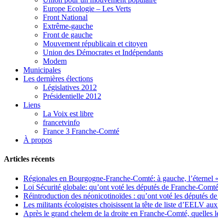
Europe Ecologie – Les Verts
Front National
Extrême-gauche
Front de gauche
Mouvement républicain et citoyen
Union des Démocrates et Indépendants
Modem
Municipales
Les dernières élections
Législatives 2012
Présidentielle 2012
Liens
La Voix est libre
francetvinfo
France 3 Franche-Comté
À propos
Articles récents
Régionales en Bourgogne-Franche-Comté: à gauche, l’éternel « 
Loi Sécurité globale: qu’ont voté les députés de Franche-Comté
Réintroduction des néonicotinoïdes : qu’ont voté les députés 
Les militants écologistes choisissent la tête de liste d’EELV 
Après le grand chelem de la droite en Franche-Comté, quelles leç