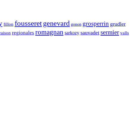
fousseret
genevard
y
grosperrin
grudler
fillon
gonon
romagnan
sermier
sauvadet
regionales
raison
sarkozy
valls