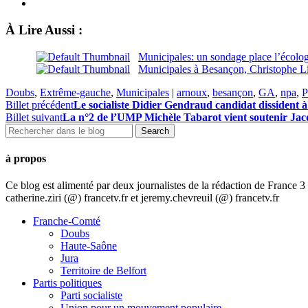
À Lire Aussi :
Municipales: un sondage place l’écolo
Municipales à Besançon, Christophe Li
Doubs
,
Extrême-gauche
,
Municipales
|
arnoux
,
besançon
,
GA
,
npa
,
Billet précédent
Le socialiste Didier Gendraud candidat dissident à 
Billet suivant
La n°2 de l’UMP Michèle Tabarot vient soutenir Ja
à propos
Ce blog est alimenté par deux journalistes de la rédaction de France
catherine.ziri (@) francetv.fr et jeremy.chevreuil (@) francetv.fr
Franche-Comté
Doubs
Haute-Saône
Jura
Territoire de Belfort
Partis politiques
Parti socialiste
Union pour un mouvement populaire