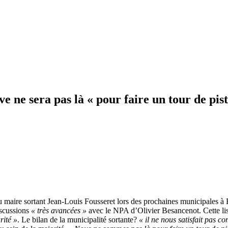
e ne sera pas là « pour faire un tour de pist
du maire sortant Jean-Louis Fousseret lors des prochaines municipales
iscussions
« très avancées »
avec le NPA d’Olivier Besancenot. Cette li
rité »
. Le bilan de la municipalité sortante?
« il ne nous satisfait pas c