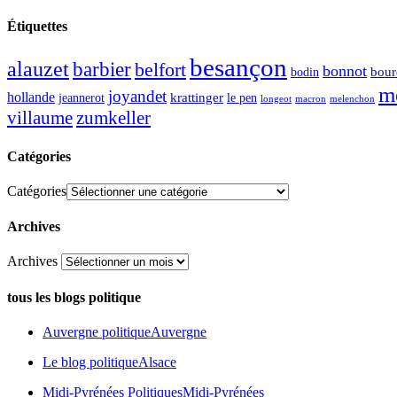
Étiquettes
besançon
alauzet
barbier
belfort
bonnot
bour
bodin
m
joyandet
hollande
krattinger
jeannerot
le pen
longeot
macron
melenchon
zumkeller
villaume
Catégories
Catégories
Archives
Archives
tous les blogs politique
Auvergne politique
Auvergne
Le blog politique
Alsace
Midi-Pyrénées Politiques
Midi-Pyrénées