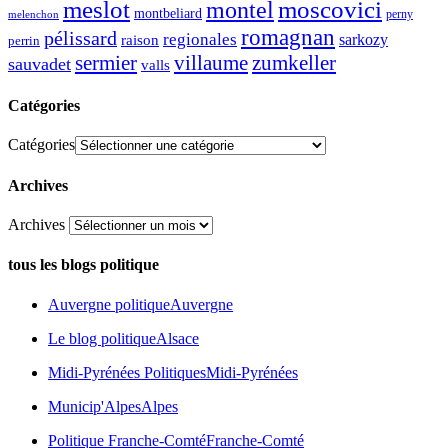
meslot
moscovici
montel
montbeliard
perny
melenchon
romagnan
pélissard
regionales
raison
sarkozy
perrin
sermier
zumkeller
villaume
sauvadet
valls
Catégories
Catégories
Archives
Archives
tous les blogs politique
Auvergne politique
Auvergne
Le blog politique
Alsace
Midi-Pyrénées Politiques
Midi-Pyrénées
Municip'Alpes
Alpes
Politique Franche-Comté
Franche-Comté