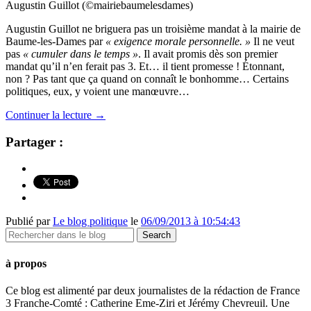
Augustin Guillot (©mairiebaumelesdames)
Augustin Guillot ne briguera pas un troisième mandat à la mairie de
Baume-les-Dames par
« exigence morale personnelle. »
Il ne veut
pas
« cumuler dans le temps »
. Il avait promis dès son premier
mandat qu’il n’en ferait pas 3. Et… il tient promesse ! Étonnant,
non ? Pas tant que ça quand on connaît le bonhomme… Certains
politiques, eux, y voient une manœuvre…
Continuer la lecture
→
Partager :
Publié par
Le blog politique
le
06/09/2013 à 10:54:43
à propos
Ce blog est alimenté par deux journalistes de la rédaction de France
3 Franche-Comté : Catherine Eme-Ziri et Jérémy Chevreuil. Une