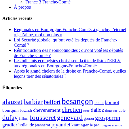
France 3 Franche-Comté
À propos
Articles récents
Régionales en Bourgogne-Franche-Comté: à gauche, l’éternel
« je t’aime, moi non plus »
Loi Sécurité globale: qu’ont voté les députés de Franche-
Comté ?
Réintroduction des néonicotinoïdes : qu’ont voté les députés
de Franche-Comté ?
Les militants écologistes choisissent la tête de liste d’EELV
aux régionales en Bourgogne-Franche-Comté
Après le grand chelem de la droite en Franche-Comté, quelles
leçons tirer des sénatoriales ?
Étiquettes
besançon
alauzet
barbier
belfort
bonnot
bodin
chretien
dalloz
chevenement
bourquin
dole
butzbach
demouge
copé
fousseret
genevard
dufay
grosperrin
fillon
gonon
joyandet
grudler
hollande
krattinger
jeannerot
le pen
longeot
macron