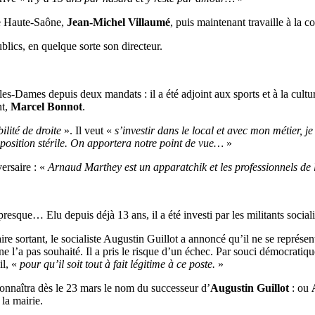
de Haute-Saône,
Jean-Michel Villaumé
, puis maintenant travaille à la
ublics, en quelque sorte son directeur.
les-Dames depuis deux mandats : il a été adjoint aux sports et à la cultur
nt,
Marcel Bonnot
.
ilité de droite
». Il veut «
s’investir dans le local et avec mon métier, j
position stérile. On apportera notre point de vue…
»
ersaire : «
Arnaud Marthey est un apparatchik et les professionnels de 
ou presque… Elu depuis déjà 13 ans, il a été investi par les militants so
ire sortant, le socialiste Augustin Guillot a annoncé qu’il ne se représen
e l’a pas souhaité. Il a pris le risque d’un échec. Par souci démocratiq
il, «
pour qu’il soit tout à fait légitime à ce poste.
»
nnaîtra dès le 23 mars le nom du successeur d’
Augustin Guillot
: ou
la mairie.