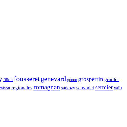
fousseret
genevard
y
grosperrin
grudler
fillon
gonon
romagnan
sermier
sauvadet
regionales
raison
sarkozy
valls