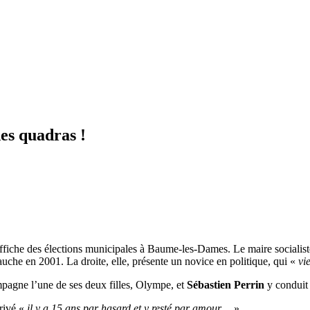
es quadras !
l’affiche des élections municipales à Baume-les-Dames. Le maire socialis
auche en 2001. La droite, elle, présente un novice en politique, qui «
vi
agne l’une de ses deux filles, Olympe, et
Sébastien Perrin
y conduit 
rivé «
il y a 15 ans par hasard et y resté par amour…
»