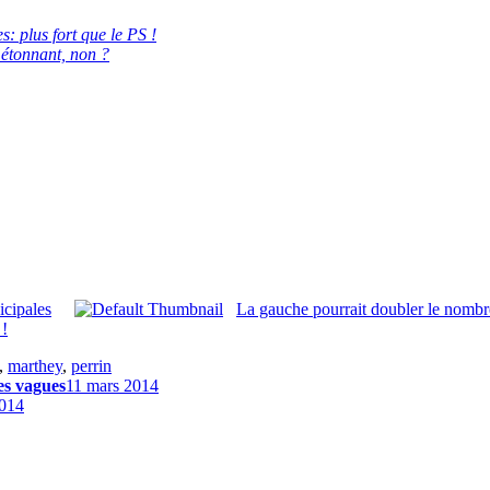
 plus fort que le PS !
 étonnant, non ?
icipales
La gauche pourrait doubler le nombr
 !
,
marthey
,
perrin
des vagues
11 mars 2014
2014