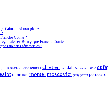
je t’aime, moi non plus »
 ?
de Franche-Comté ?
aux régionales en Bourgogne-Franche-Comté
ons tirer des sénatoriales ?
chretien
dufa
dalloz
chevenement
quin
dole
butzbach
demouge
copé
eslot
moscovici
montel
pélissard
montbeliard
perny
perrin