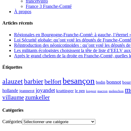
francetvinfo
France 3 Franche-Comté
À propos
Articles récents
Régionales en Bourgogne-Franche-Comté: à gauche, l’éternel « 
Loi Sécurité globale: qu’ont voté les députés de Franche-Comté
Réintroduction des néonicotinoïdes : qu’ont voté les députés 
Les militants écologistes choisissent la tête de liste d’EELV 
Après le grand chelem de la droite en Franche-Comté, quelles leç
Étiquettes
besançon
alauzet
barbier
belfort
bonnot
bour
bodin
m
joyandet
hollande
krattinger
jeannerot
le pen
longeot
macron
melenchon
zumkeller
villaume
Catégories
Catégories