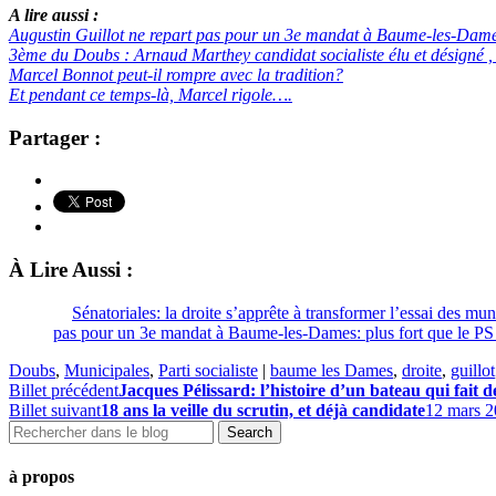
A lire aussi :
Augustin Guillot ne repart pas pour un 3e mandat à Baume-les-Dames:
3ème du Doubs : Arnaud Marthey candidat socialiste élu et désigné ,
Marcel Bonnot peut-il rompre avec la tradition?
Et pendant ce temps-là, Marcel rigole….
Partager :
À Lire Aussi :
Sénatoriales: la droite s’apprête à transformer l’essai des mun
pas pour un 3e mandat à Baume-les-Dames: plus fort que le PS
Doubs
,
Municipales
,
Parti socialiste
|
baume les Dames
,
droite
,
guillot
Billet précédent
Jacques Pélissard: l’histoire d’un bateau qui fait 
Billet suivant
18 ans la veille du scrutin, et déjà candidate
12 mars 
à propos