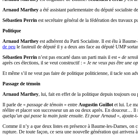
Arnaud Marthey
a été assistant parlementaire du député socialiste 
Sébastien Perrin
est secrétaire général de la fédération des travaux p
Politique
Arnaud Marthey
est adhérent du Parti Socialiste. Il est élu à Baume-
de peu
le fauteuil de député il y a deux ans face au député UMP sorta
Sébastien Perrin
n’est pas encarté dans un parti mais il est «
de sensib
après ces élections, il se veut constructif : «
Je ne veux pas être une op
Et même s’il ne veut pas faire de politique politicienne, il tacle son adv
Passage de témoin
Arnaud Marthey
, lui, fait en effet de la politique depuis toujours 
Il parle de «
passage de témoin
» entre
Augustin Guillot
et lui. Le ma
réélire et placer son successeur un an ou deux après. En douceur… Il n
quelqu’un qui passe la main juste ensuite. Et pour Arnaud
», ajoute-t-
Comme il n’y a que deux listes en présence à Baume-les-Dames, on co
rupture. De toute façon, ce sera une nouvelle génération qui arrivera à 