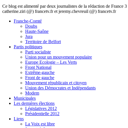
Ce blog est alimenté par deux journalistes de la rédaction de France
catherine.ziri (@) francetv.fr et jeremy.chevreuil (@) francetv.fr
Franche-Comté
Doubs
Haute-Saône
Jura
Territoire de Belfort
Partis politiques
Parti socialiste
Union pour un mouvement populaire
Europe Ecologie – Les Verts
Front National
Extrême-gauche
Front de gauche
Mouvement républicain et citoyen
Union des Démocrates et Indépendants
Modem
Municipales
Les dernières élections
Législatives 2012
Présidentielle 2012
Liens
La Voix est libre