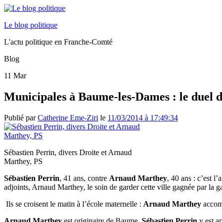
Le blog politique
L'actu politique en Franche-Comté
Blog
11
Mar
Municipales à Baume-les-Dames : le duel d
Publié par
Catherine Eme-Ziri
le
11/03/2014 à 17:49:34
Sébastien Perrin, divers Droite et Arnaud
Marthey, PS
Sébastien Perrin
, 41 ans, contre
Arnaud Marthey
, 40 ans : c’est 
adjoints, Arnaud Marthey, le soin de garder cette ville gagnée par la g
Ils se croisent le matin à l’école maternelle :
Arnaud Marthey
accomp
Arnaud Marthey
est originaire de Baume.
Sébastien Perrin
y est ar