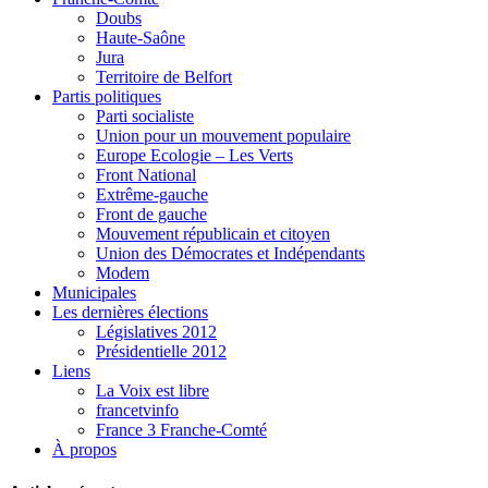
Doubs
Haute-Saône
Jura
Territoire de Belfort
Partis politiques
Parti socialiste
Union pour un mouvement populaire
Europe Ecologie – Les Verts
Front National
Extrême-gauche
Front de gauche
Mouvement républicain et citoyen
Union des Démocrates et Indépendants
Modem
Municipales
Les dernières élections
Législatives 2012
Présidentielle 2012
Liens
La Voix est libre
francetvinfo
France 3 Franche-Comté
À propos