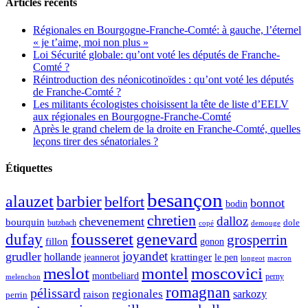
Articles récents
Régionales en Bourgogne-Franche-Comté: à gauche, l’éternel
« je t’aime, moi non plus »
Loi Sécurité globale: qu’ont voté les députés de Franche-
Comté ?
Réintroduction des néonicotinoïdes : qu’ont voté les députés
de Franche-Comté ?
Les militants écologistes choisissent la tête de liste d’EELV
aux régionales en Bourgogne-Franche-Comté
Après le grand chelem de la droite en Franche-Comté, quelles
leçons tirer des sénatoriales ?
Étiquettes
besançon
alauzet
barbier
belfort
bonnot
bodin
chretien
dalloz
chevenement
bourquin
dole
butzbach
demouge
copé
fousseret
genevard
dufay
grosperrin
fillon
gonon
joyandet
grudler
hollande
krattinger
jeannerot
le pen
longeot
macron
meslot
moscovici
montel
montbeliard
perny
melenchon
romagnan
pélissard
regionales
raison
sarkozy
perrin