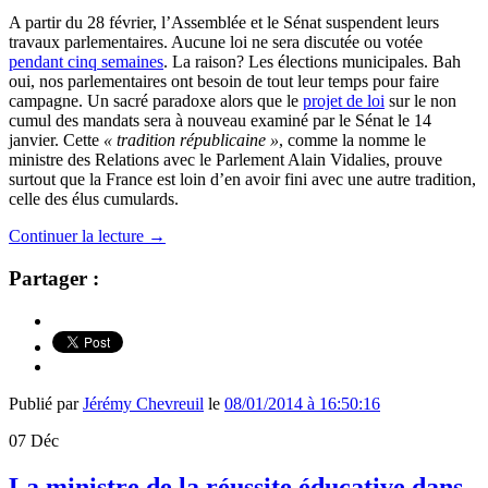
A partir du 28 février, l’Assemblée et le Sénat suspendent leurs
travaux parlementaires. Aucune loi ne sera discutée ou votée
pendant cinq semaines
. La raison? Les élections municipales. Bah
oui, nos parlementaires ont besoin de tout leur temps pour faire
campagne. Un sacré paradoxe alors que le
projet de loi
sur le non
cumul des mandats sera à nouveau examiné par le Sénat le 14
janvier. Cette
« tradition républicaine »
, comme la nomme le
ministre des Relations avec le Parlement Alain Vidalies, prouve
surtout que la France est loin d’en avoir fini avec une autre tradition,
celle des élus cumulards.
Continuer la lecture
→
Partager :
Publié par
Jérémy Chevreuil
le
08/01/2014 à 16:50:16
07
Déc
La ministre de la réussite éducative dans