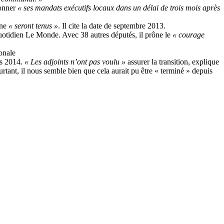
donner
« ses mandats exécutifs locaux dans un délai de trois mois après
gne
« seront tenus »
. Il cite la date de septembre 2013.
uotidien Le Monde. Avec 38 autres députés, il prône le
« courage
onale
rs 2014.
« Les adjoints n’ont pas voulu »
assurer la transition, explique
urtant, il nous semble bien que cela aurait pu être « terminé » depuis