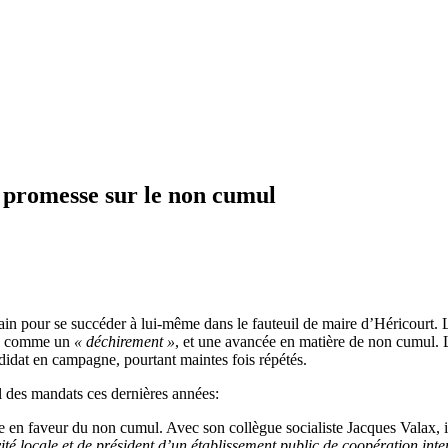
 promesse sur le non cumul
n pour se succéder à lui-même dans le fauteuil de maire d’Héricourt. Le 
comme un
« déchirement »
, et une avancée en matière de non cumul. 
didat en campagne, pourtant maintes fois répétés.
l des mandats ces dernières années:
en faveur du non cumul. Avec son collègue socialiste Jacques Valax, il t
ité locale et de président d’un établissement public de coopération in