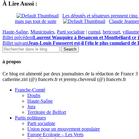
À Lire Aussi :
Les députés et sénateurs prennent cin
mais pas tout de suite
Claude Jeannero
Haute-Saône
,
Municipales
,
Parti socialiste
|
cumul
,
hericourt
,
villaum
Billet précédent
Laurent Wauquiez à Besançon et Montbéliard ce j
Billet suivant
Jean-Louis Fousseret est-il l'élu le plus cumulard 
à propos
Ce blog est alimenté par deux journalistes de la rédaction de France
catherine.ziri (@) francetv.fr et jeremy.chevreuil (@) francetv.fr
Franche-Comté
Doubs
Haute-Saône
Jura
Territoire de Belfort
Partis politiques
Parti socialiste
Union pour un mouvement populaire
Europe Ecologie – Les Verts