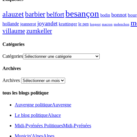
besançon
alauzet
barbier
belfort
bonnot
bour
bodin
m
joyandet
hollande
krattinger
jeannerot
le pen
longeot
macron
melenchon
zumkeller
villaume
Catégories
Catégories
Archives
Archives
tous les blogs politique
Auvergne politique
Auvergne
Le blog politique
Alsace
Midi-Pyrénées Politiques
Midi-Pyrénées
Municip'Alpes
Alpes