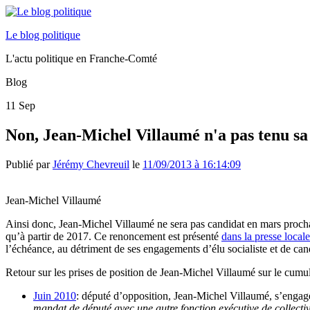
Le blog politique
L'actu politique en Franche-Comté
Blog
11
Sep
Non, Jean-Michel Villaumé n'a pas tenu sa
Publié par
Jérémy Chevreuil
le
11/09/2013 à 16:14:09
Jean-Michel Villaumé
Ainsi donc, Jean-Michel Villaumé ne sera pas candidat en mars prochai
qu’à partir de 2017. Ce renoncement est présenté
dans la presse locale
l’échéance, au détriment de ses engagements d’élu socialiste et de can
Retour sur les prises de position de Jean-Michel Villaumé sur le cumu
Juin 2010
: député d’opposition, Jean-Michel Villaumé, s’engage 
mandat de député avec une autre fonction exécutive de collectiv