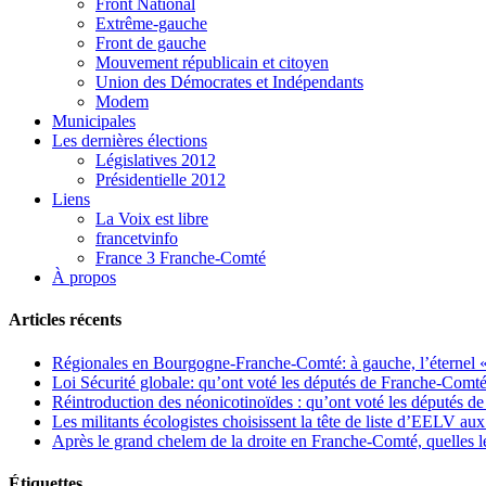
Front National
Extrême-gauche
Front de gauche
Mouvement républicain et citoyen
Union des Démocrates et Indépendants
Modem
Municipales
Les dernières élections
Législatives 2012
Présidentielle 2012
Liens
La Voix est libre
francetvinfo
France 3 Franche-Comté
À propos
Articles récents
Régionales en Bourgogne-Franche-Comté: à gauche, l’éternel « 
Loi Sécurité globale: qu’ont voté les députés de Franche-Comté
Réintroduction des néonicotinoïdes : qu’ont voté les députés 
Les militants écologistes choisissent la tête de liste d’EELV 
Après le grand chelem de la droite en Franche-Comté, quelles leç
Étiquettes