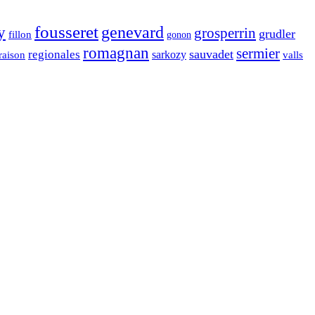
fousseret
genevard
y
grosperrin
grudler
fillon
gonon
romagnan
sermier
sauvadet
regionales
raison
sarkozy
valls