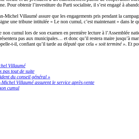
. Pour obtenir l’investiture du Parti socialiste, il s’est engagé à aban
ean-Michel Villaumé assure que les engagements pris pendant la campa
igne une tribune intitulée « Le non cumul, c’est maintenant » dans le q
 le non cumul lors de son examen en première lecture à l’Assemblée nati
ésentera pas aux municipales… et donc qu’il restera maire jusqu’à ma
ppelle-t-il, confiant qu’il tarde au député que cela
« soit terminé »
. Et po
hel Villaumé
 pas tout de suite
sident du conseil général »
Michel Villaumé assurent le service après-vente
 non cumul