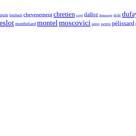
chretien
dufa
dalloz
chevenement
quin
dole
butzbach
demouge
copé
eslot
moscovici
montel
pélissard
montbeliard
perny
perrin