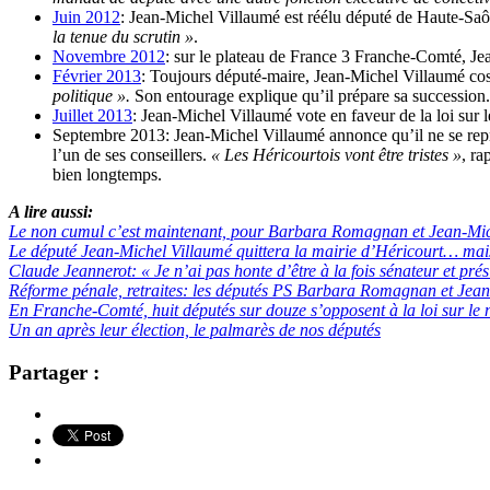
Juin 2012
: Jean-Michel Villaumé est réélu député de Haute-Saône
la tenue du scrutin »
.
Novembre 2012
: sur le plateau de France 3 Franche-Comté, J
Février 2013
: Toujours député-maire, Jean-Michel Villaumé cos
politique ».
Son entourage explique qu’il prépare sa succession.
Juillet 2013
: Jean-Michel Villaumé vote en faveur de la loi sur
Septembre 2013: Jean-Michel Villaumé annonce qu’il ne se repr
l’un de ses conseillers.
« Les Héricourtois vont être tristes »
, ra
bien longtemps.
A lire aussi:
Le non cumul c’est maintenant, pour Barbara Romagnan et Jean-Mic
Le député Jean-Michel Villaumé quittera la mairie d’Héricourt… mais
Claude Jeannerot: « Je n’ai pas honte d’être à la fois sénateur et pré
Réforme pénale, retraites: les députés PS Barbara Romagnan et Jean-
En Franche-Comté, huit députés sur douze s’opposent à la loi sur le
Un an après leur élection, le palmarès de nos députés
Partager :