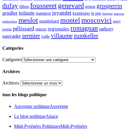
fousseret
genevard
dufay
grosperrin
fillon
gonon
joyandet
grudler
hollande
krattinger
jeannerot
le pen
longeot
macron
meslot
moscovici
montel
montbeliard
perny
melenchon
romagnan
pélissard
regionales
raison
sarkozy
perrin
sermier
zumkeller
villaume
sauvadet
valls
Catégories
Catégories
Archives
Archives
tous les blogs politique
Auvergne politique
Auvergne
Le blog politique
Alsace
Midi-Pyrénées Politiques
Midi-Pyrénées