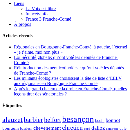
Liens
La Voix est libre
francetvinfo
France 3 Franche-Comté
À propos
Articles récents
Régionales en Bourgogne-Franche-Comté: à gauche, l’éternel
« je t’aime, moi non plus »
Loi Sécurité globale: qu’ont voté les députés de Franche-
Comté ?
Réintroduction des néonicotinoïdes : qu’ont voté les députés
de Franche-Comté ?
Les militants écologistes choisissent la tête de liste d’EELV
aux régionales en Bourgogne-Franche-Comté
Après le grand chelem de la droite en Franche-Comté, quelles
leçons tirer des sénatoriales ?
Étiquettes
besançon
alauzet
barbier
belfort
bonnot
bodin
chretien
dalloz
chevenement
bourquin
dole
butzbach
demouge
copé