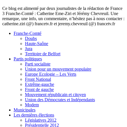
Ce blog est alimenté par deux journalistes de la rédaction de France
3 Franche-Comté : Catherine Eme-Ziri et Jérémy Chevreuil. Une
remarque, une info, un commentaire, n’hésitez pas à nous contacter :
catherine.ziri (@) francetv.fr et jeremy.chevreuil (@) francetv.fr
Franche-Comté
Doubs
Haute-Saône
Jura
Territoire de Belfort
Partis politiques
Parti socialiste
Union pour un mouvement populaire
Europe Ecologie – Les Verts
Front National
Extrême-gauche
Front de gauche
Mouvement républicain et citoyen
Union des Démocrates et Indépendants
Modem
Municipales
Les dernières élections
Législatives 2012
Présidentielle 2012