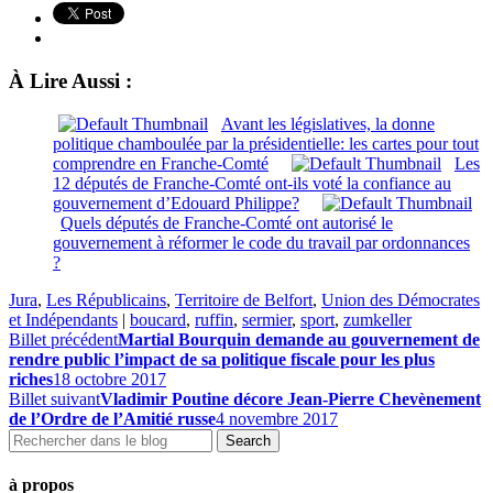
À Lire Aussi :
Avant les législatives, la donne
politique chamboulée par la présidentielle: les cartes pour tout
comprendre en Franche-Comté
Les
12 députés de Franche-Comté ont-ils voté la confiance au
gouvernement d’Edouard Philippe?
Quels députés de Franche-Comté ont autorisé le
gouvernement à réformer le code du travail par ordonnances
?
Jura
,
Les Républicains
,
Territoire de Belfort
,
Union des Démocrates
et Indépendants
|
boucard
,
ruffin
,
sermier
,
sport
,
zumkeller
Billet précédent
Martial Bourquin demande au gouvernement de
rendre public l’impact de sa politique fiscale pour les plus
riches
18 octobre 2017
Billet suivant
Vladimir Poutine décore Jean-Pierre Chevènement
de l’Ordre de l’Amitié russe
4 novembre 2017
à propos