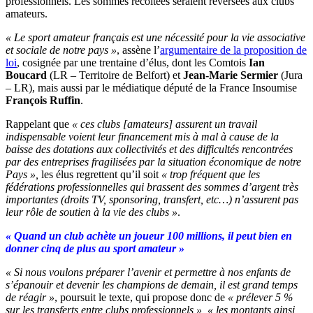
professionnels. Les sommes récoltées seraient reversées aux clubs
amateurs.
« Le sport amateur français est une nécessité pour la vie associative
et sociale de notre pays »
, assène l’
argumentaire de la proposition de
loi
, cosignée par une trentaine d’élus, dont les Comtois
Ian
Boucard
(LR – Territoire de Belfort) et
Jean-Marie Sermier
(Jura
– LR), mais aussi par le médiatique député de la France Insoumise
François Ruffin
.
Rappelant que
« ces clubs [amateurs] assurent un travail
indispensable voient leur financement mis à mal à cause de la
baisse des dotations aux collectivités et des difficultés rencontrées
par des entreprises fragilisées par la situation économique de notre
Pays »,
les élus regrettent qu’il soit
«
trop fréquent que les
fédérations professionnelles qui brassent des sommes d’argent très
importantes (droits TV, sponsoring, transfert, etc…) n’assurent pas
leur rôle de soutien à la vie des clubs »
.
« Quand un club achète un joueur 100 millions, il peut bien en
donner cinq de plus au sport amateur »
« Si nous voulons préparer l’avenir et permettre à nos enfants de
s’épanouir et devenir les champions de demain, il est grand temps
de réagir »
, poursuit le texte, qui propose donc de
« prélever 5 %
sur les transferts entre clubs professionnels », « les montants ainsi