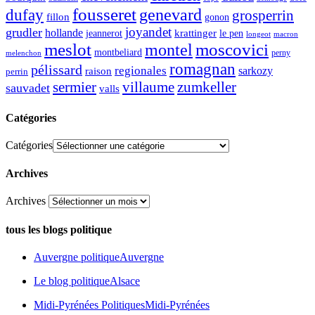
fousseret
genevard
dufay
grosperrin
fillon
gonon
joyandet
grudler
hollande
krattinger
jeannerot
le pen
longeot
macron
meslot
moscovici
montel
montbeliard
perny
melenchon
romagnan
pélissard
regionales
raison
sarkozy
perrin
sermier
zumkeller
villaume
sauvadet
valls
Catégories
Catégories
Archives
Archives
tous les blogs politique
Auvergne politique
Auvergne
Le blog politique
Alsace
Midi-Pyrénées Politiques
Midi-Pyrénées