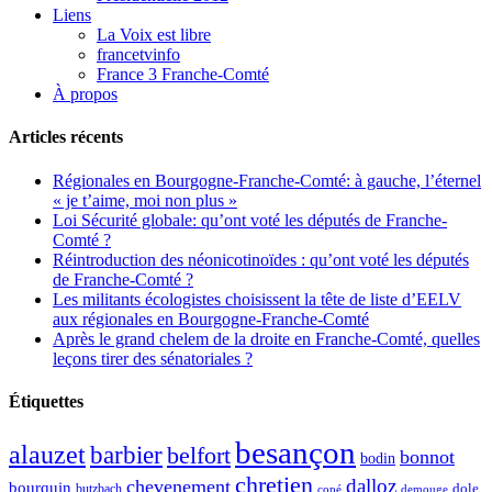
Liens
La Voix est libre
francetvinfo
France 3 Franche-Comté
À propos
Articles récents
Régionales en Bourgogne-Franche-Comté: à gauche, l’éternel
« je t’aime, moi non plus »
Loi Sécurité globale: qu’ont voté les députés de Franche-
Comté ?
Réintroduction des néonicotinoïdes : qu’ont voté les députés
de Franche-Comté ?
Les militants écologistes choisissent la tête de liste d’EELV
aux régionales en Bourgogne-Franche-Comté
Après le grand chelem de la droite en Franche-Comté, quelles
leçons tirer des sénatoriales ?
Étiquettes
besançon
alauzet
barbier
belfort
bonnot
bodin
chretien
dalloz
chevenement
bourquin
dole
butzbach
demouge
copé