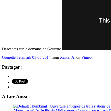
Descentes sur le domaine de Gourette
Gourette Telemark 01-05-2014
from
Xabier A.
on
Vimeo
.
Partager :
À Lire Aussi :
Ouverture anticipée de trois stations de
Mauvaise météo, le Pic du Midi renonce à ouvrir son espace F