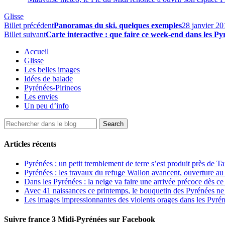
Glisse
Billet précédent
Panoramas du ski, quelques exemples
28 janvier 20
Billet suivant
Carte interactive : que faire ce week-end dans les Py
Accueil
Glisse
Les belles images
Idées de balade
Pyrénées-Pirineos
Les envies
Un peu d’info
Articles récents
Pyrénées : un petit tremblement de terre s’est produit près de T
Pyrénées : les travaux du refuge Wallon avancent, ouverture au
Dans les Pyrénées : la neige va faire une arrivée précoce dès ce
Avec 41 naissances ce printemps, le bouquetin des Pyrénées ne s
Les images impressionnantes des violents orages dans les Pyré
Suivre france 3 Midi-Pyrénées sur Facebook