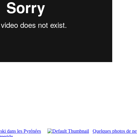
 ski dans les Pyrénées
Quelques photos de nei
reeride