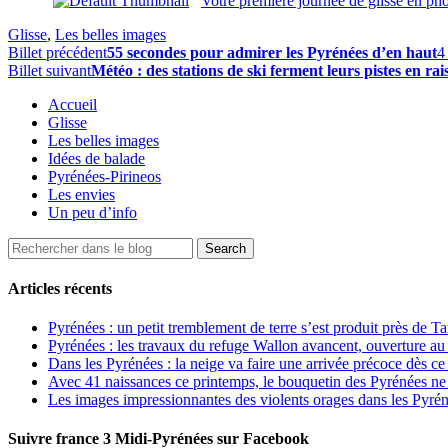
Votre première journée de glisse en ph
Glisse
,
Les belles images
Billet précédent
55 secondes pour admirer les Pyrénées d’en haut
4
Billet suivant
Météo : des stations de ski ferment leurs pistes en rai
Accueil
Glisse
Les belles images
Idées de balade
Pyrénées-Pirineos
Les envies
Un peu d’info
Articles récents
Pyrénées : un petit tremblement de terre s’est produit près de T
Pyrénées : les travaux du refuge Wallon avancent, ouverture au
Dans les Pyrénées : la neige va faire une arrivée précoce dès ce
Avec 41 naissances ce printemps, le bouquetin des Pyrénées ne s
Les images impressionnantes des violents orages dans les Pyré
Suivre france 3 Midi-Pyrénées sur Facebook