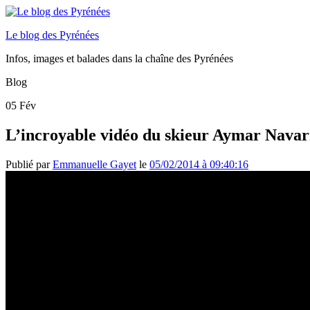
Le blog des Pyrénées
Infos, images et balades dans la chaîne des Pyrénées
Blog
05
Fév
L’incroyable vidéo du skieur Aymar Navar
Publié par
Emmanuelle Gayet
le
05/02/2014 à 09:40:16