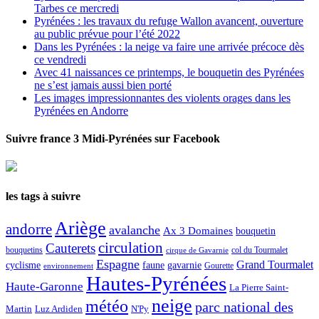
Tarbes ce mercredi
Pyrénées : les travaux du refuge Wallon avancent, ouverture
au public prévue pour l’été 2022
Dans les Pyrénées : la neige va faire une arrivée précoce dès
ce vendredi
Avec 41 naissances ce printemps, le bouquetin des Pyrénées
ne s’est jamais aussi bien porté
Les images impressionnantes des violents orages dans les
Pyrénées en Andorre
Suivre france 3 Midi-Pyrénées sur Facebook
les tags à suivre
Ariège
andorre
avalanche
Ax 3 Domaines
bouquetin
circulation
Cauterets
col du Tourmalet
bouquetins
cirque de Gavarnie
Espagne
Grand Tourmalet
cyclisme
faune
gavarnie
Gourette
environnement
Hautes-Pyrénées
Haute-Garonne
La Pierre Saint-
neige
météo
parc national des
Martin
Luz Ardiden
N'Py