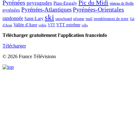
Pic du Midi
Pyrénées
peyragudes
Piau-Engaly
plateau de Beille
Pyrénées-Atlantiques
Pyrénées-Orientales
pyrénées
ski
randonnée
Saint-Lary
séisme
trail
snowboard
tremblement de terre
Val
Vallée d'Aure
VTT extrême
VTT
d'Aran
vidéo
vélo
Télécharger gratuitement l’application franceinfo
Télécharger
© 2026 France Télévisions