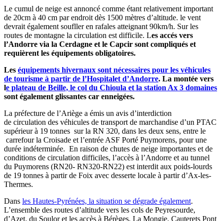
Le cumul de neige est annoncé comme étant relativement important
de 20cm à 40 cm par endroit dès 1500 mètres d’altitude. le vent
devrait également soufller en rafales atteignant 90km/h. Sur les
routes de montagne la circulation est difficile. L
es accés vers
l’Andorre via la Cerdagne et le Capcir sont compliqués et
requièrent les équipements obligatoires.
Les
équipements hivernaux sont nécessaires pour les véhicules
de tourisme à partir de l’Hospitalet d’Andorre
. La montée vers
l
e plateau de Beille, le col du Chioula et la station Ax 3 domaines
sont également glissantes car enneigées.
La préfecture de l’Ariège a émis un avis d’interdiction
de circulation des véhicules de transport de marchandise d’un PTAC
supérieur à 19 tonnes sur la RN 320, dans les deux sens, entre le
carrefour la Croisade et l’entrée ASF Porté Puymorens, pour une
durée indéterminée. En raison de chutes de neige importantes et de
conditions de circulation difficiles, l’accès à l’Andorre et au tunnel
du Puymorens (RN20- RN320-RN22) est interdit aux poids-lourds
de 19 tonnes à partir de Foix avec desserte locale à partir d’Ax-les-
Thermes.
Dans
les Hautes-Pyrénées, la situation se dégrade également
.
L’ensemble des routes d’altitude vers les cols de Peyresourde,
d’Azet, du Soulor et les accès à Bérèges, La Mongie, Cauterets Pont