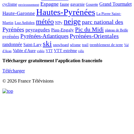
Espagne
Grand Tourmalet
cyclisme
faune
gavarnie
Gourette
environnement
Hautes-Pyrénées
Haute-Garonne
La Pierre Saint-
neige
météo
parc national des
Martin
Luz Ardiden
N'Py
Pic du Midi
Pyrénées
peyragudes
Piau-Engaly
plateau de Beille
Pyrénées-Atlantiques
Pyrénées-Orientales
pyrénées
ski
randonnée
Saint-Lary
séisme
trail
snowboard
tremblement de terre
Val
Vallée d'Aure
VTT extrême
VTT
d'Aran
vidéo
vélo
Télécharger gratuitement l’application franceinfo
Télécharger
© 2026 France Télévisions