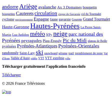
Ariège
andorre
avalanche
Ax 3 Domaines
bouquetin
circulation
Cauterets
col du Tourmalet
bouquetins
cirque de Gavarnie
Espagne
Grand Tourmalet
cyclisme
faune
gavarnie
Gourette
environnement
Hautes-Pyrénées
Haute-Garonne
La Pierre Saint-
neige
météo
parc national des
Martin
Luz Ardiden
N'Py
Pic du Midi
Pyrénées
peyragudes
Piau-Engaly
plateau de Beille
Pyrénées-Atlantiques
Pyrénées-Orientales
pyrénées
ski
randonnée
Saint-Lary
séisme
trail
snowboard
tremblement de terre
Val
Vallée d'Aure
VTT extrême
VTT
d'Aran
vidéo
vélo
Télécharger gratuitement l’application franceinfo
Télécharger
© 2026 France Télévisions