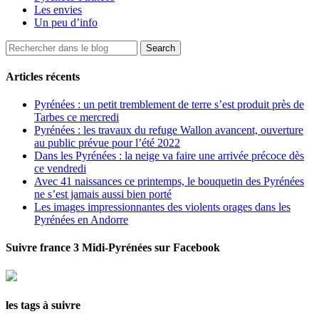
Les envies
Un peu d’info
Articles récents
Pyrénées : un petit tremblement de terre s’est produit près de
Tarbes ce mercredi
Pyrénées : les travaux du refuge Wallon avancent, ouverture
au public prévue pour l’été 2022
Dans les Pyrénées : la neige va faire une arrivée précoce dès
ce vendredi
Avec 41 naissances ce printemps, le bouquetin des Pyrénées
ne s’est jamais aussi bien porté
Les images impressionnantes des violents orages dans les
Pyrénées en Andorre
Suivre france 3 Midi-Pyrénées sur Facebook
les tags à suivre