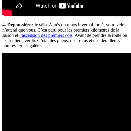
4-
Dépoussiérer le vélo
. Après un repos hivernal forcé, votre vélo
n’attend que vous. C’est parti pour les premiers kilomètres de la
saison et
l’ascension des premiers cols
. Avant de prendre la route ou
les sentiers, vérifiez l’état des pneus, des freins et des dérailleurs
pour éviter les galères.