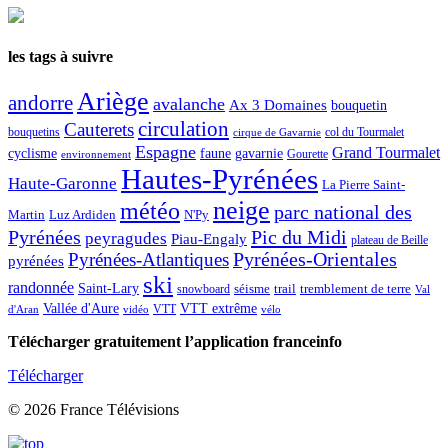
les tags à suivre
Ariège
andorre
avalanche
Ax 3 Domaines
bouquetin
circulation
Cauterets
col du Tourmalet
bouquetins
cirque de Gavarnie
Espagne
Grand Tourmalet
cyclisme
faune
gavarnie
Gourette
environnement
Hautes-Pyrénées
Haute-Garonne
La Pierre Saint-
neige
météo
parc national des
Martin
Luz Ardiden
N'Py
Pic du Midi
Pyrénées
peyragudes
Piau-Engaly
plateau de Beille
Pyrénées-Atlantiques
Pyrénées-Orientales
pyrénées
ski
randonnée
Saint-Lary
séisme
trail
snowboard
tremblement de terre
Val
Vallée d'Aure
VTT extrême
VTT
d'Aran
vidéo
vélo
Télécharger gratuitement l’application franceinfo
Télécharger
© 2026 France Télévisions