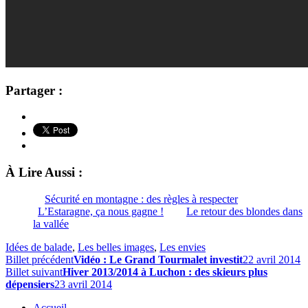
Partager :
À Lire Aussi :
Sécurité en montagne : des règles à respecter
L’Estaragne, ça nous gagne !
Le retour des blondes dans
la vallée
Idées de balade
,
Les belles images
,
Les envies
Billet précédent
Vidéo : Le Grand Tourmalet investit
22 avril 2014
Billet suivant
Hiver 2013/2014 à Luchon : des skieurs plus
dépensiers
23 avril 2014
Accueil