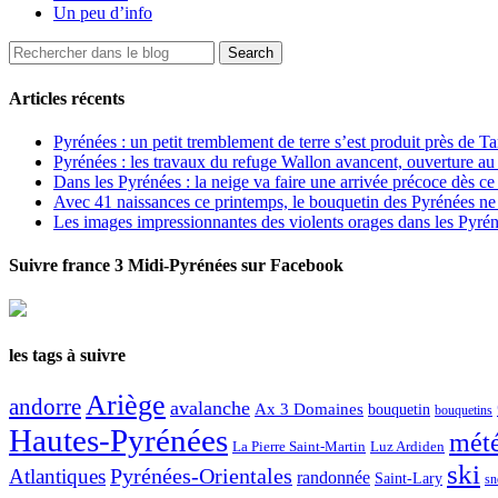
Un peu d’info
Articles récents
Pyrénées : un petit tremblement de terre s’est produit près de T
Pyrénées : les travaux du refuge Wallon avancent, ouverture au
Dans les Pyrénées : la neige va faire une arrivée précoce dès ce
Avec 41 naissances ce printemps, le bouquetin des Pyrénées ne s
Les images impressionnantes des violents orages dans les Pyré
Suivre france 3 Midi-Pyrénées sur Facebook
les tags à suivre
Ariège
andorre
avalanche
Ax 3 Domaines
bouquetin
bouquetins
Hautes-Pyrénées
mét
La Pierre Saint-Martin
Luz Ardiden
ski
Atlantiques
Pyrénées-Orientales
randonnée
Saint-Lary
sn