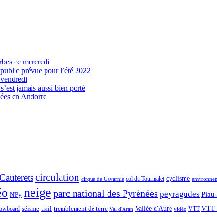
arbes ce mercredi
 public prévue pour l’été 2022
 vendredi
’est jamais aussi bien porté
nées en Andorre
circulation
Cauterets
cyclisme
col du Tourmalet
environne
cirque de Gavarnie
neige
éo
parc national des Pyrénées
peyragudes
Piau
N'Py
séisme
trail
Vallée d'Aure
VTT 
owboard
tremblement de terre
VTT
Val d'Aran
vidéo