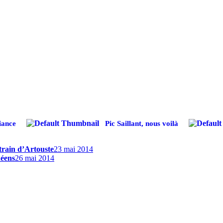
iance
Pic Saillant, nous voilà
 train d’Artouste
23 mai 2014
néens
26 mai 2014