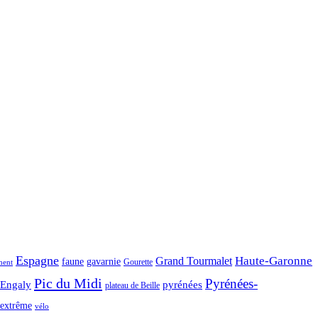
Espagne
Haute-Garonne
Grand Tourmalet
faune
gavarnie
Gourette
ment
Pic du Midi
Pyrénées-
-Engaly
pyrénées
plateau de Beille
extrême
vélo