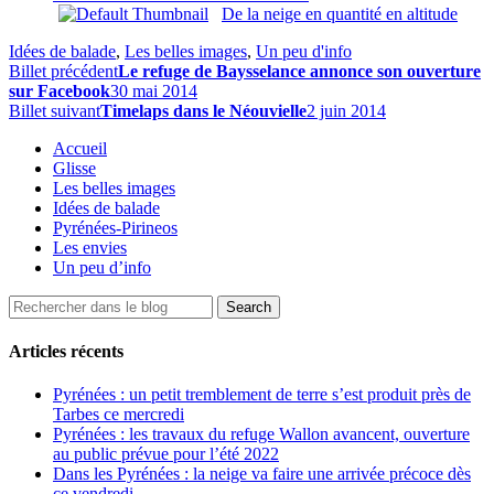
De la neige en quantité en altitude
Idées de balade
,
Les belles images
,
Un peu d'info
Billet précédent
Le refuge de Baysselance annonce son ouverture
sur Facebook
30 mai 2014
Billet suivant
Timelaps dans le Néouvielle
2 juin 2014
Accueil
Glisse
Les belles images
Idées de balade
Pyrénées-Pirineos
Les envies
Un peu d’info
Articles récents
Pyrénées : un petit tremblement de terre s’est produit près de
Tarbes ce mercredi
Pyrénées : les travaux du refuge Wallon avancent, ouverture
au public prévue pour l’été 2022
Dans les Pyrénées : la neige va faire une arrivée précoce dès
ce vendredi