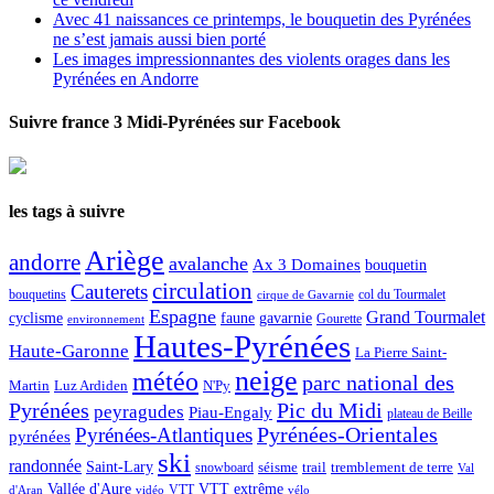
Avec 41 naissances ce printemps, le bouquetin des Pyrénées
ne s’est jamais aussi bien porté
Les images impressionnantes des violents orages dans les
Pyrénées en Andorre
Suivre france 3 Midi-Pyrénées sur Facebook
les tags à suivre
Ariège
andorre
avalanche
Ax 3 Domaines
bouquetin
circulation
Cauterets
col du Tourmalet
bouquetins
cirque de Gavarnie
Espagne
Grand Tourmalet
cyclisme
faune
gavarnie
Gourette
environnement
Hautes-Pyrénées
Haute-Garonne
La Pierre Saint-
neige
météo
parc national des
Martin
Luz Ardiden
N'Py
Pic du Midi
Pyrénées
peyragudes
Piau-Engaly
plateau de Beille
Pyrénées-Atlantiques
Pyrénées-Orientales
pyrénées
ski
randonnée
Saint-Lary
séisme
trail
snowboard
tremblement de terre
Val
Vallée d'Aure
VTT extrême
VTT
d'Aran
vidéo
vélo