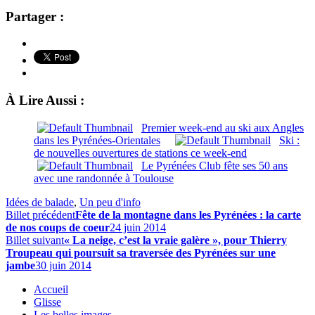
Partager :
À Lire Aussi :
Premier week-end au ski aux Angles
dans les Pyrénées-Orientales
Ski :
de nouvelles ouvertures de stations ce week-end
Le Pyrénées Club fête ses 50 ans
avec une randonnée à Toulouse
Idées de balade
,
Un peu d'info
Billet précédent
Fête de la montagne dans les Pyrénées : la carte
de nos coups de coeur
24 juin 2014
Billet suivant
« La neige, c’est la vraie galère », pour Thierry
Troupeau qui poursuit sa traversée des Pyrénées sur une
jambe
30 juin 2014
Accueil
Glisse
Les belles images