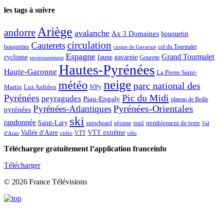
les tags à suivre
Ariège
andorre
avalanche
Ax 3 Domaines
bouquetin
circulation
Cauterets
col du Tourmalet
bouquetins
cirque de Gavarnie
Espagne
Grand Tourmalet
cyclisme
faune
gavarnie
Gourette
environnement
Hautes-Pyrénées
Haute-Garonne
La Pierre Saint-
neige
météo
parc national des
Martin
Luz Ardiden
N'Py
Pic du Midi
Pyrénées
peyragudes
Piau-Engaly
plateau de Beille
Pyrénées-Atlantiques
Pyrénées-Orientales
pyrénées
ski
randonnée
Saint-Lary
séisme
trail
snowboard
tremblement de terre
Val
Vallée d'Aure
VTT extrême
VTT
d'Aran
vidéo
vélo
Télécharger gratuitement l’application franceinfo
Télécharger
© 2026 France Télévisions