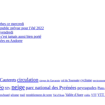
arbes ce mercredi
 public prévue pour l’été 2022
 vendredi
’est jamais aussi bien porté
nées en Andorre
circulation
Cauterets
cyclisme
col du Tourmalet
environne
cirque de Gavarnie
neige
éo
parc national des Pyrénées
peyragudes
Piau
N'Py
séisme
trail
Vallée d'Aure
VTT 
owboard
tremblement de terre
VTT
Val d'Aran
vidéo