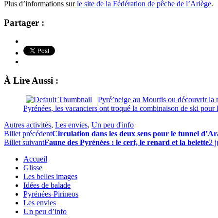
Plus d’informations sur
le site de la Fédération de pêche de l’Ariège
.
Partager :
À Lire Aussi :
Pyré’neige au Mourtis ou découvrir la
Pyrénées, les vacanciers ont troqué la combinaison de ski pour l
Autres activités
,
Les envies
,
Un peu d'info
Billet précédent
Circulation dans les deux sens pour le tunnel d’Ar
Billet suivant
Faune des Pyrénées : le cerf, le renard et la belette
2 j
Accueil
Glisse
Les belles images
Idées de balade
Pyrénées-Pirineos
Les envies
Un peu d’info