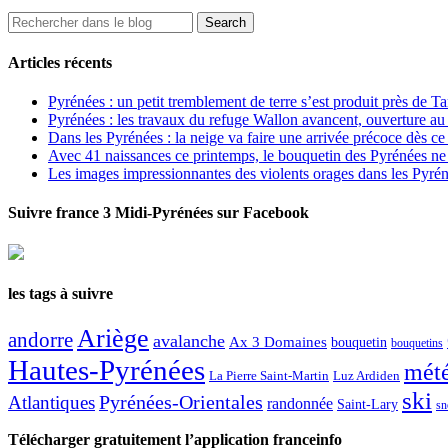
Articles récents
Pyrénées : un petit tremblement de terre s’est produit près de T
Pyrénées : les travaux du refuge Wallon avancent, ouverture au
Dans les Pyrénées : la neige va faire une arrivée précoce dès ce
Avec 41 naissances ce printemps, le bouquetin des Pyrénées ne s
Les images impressionnantes des violents orages dans les Pyré
Suivre france 3 Midi-Pyrénées sur Facebook
les tags à suivre
Ariège
andorre
avalanche
Ax 3 Domaines
bouquetin
bouquetins
Hautes-Pyrénées
mét
La Pierre Saint-Martin
Luz Ardiden
ski
Atlantiques
Pyrénées-Orientales
randonnée
Saint-Lary
sn
Télécharger gratuitement l’application franceinfo