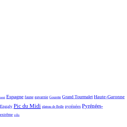
Espagne
Haute-Garonne
Grand Tourmalet
faune
gavarnie
Gourette
ment
Pic du Midi
Pyrénées-
-Engaly
pyrénées
plateau de Beille
extrême
vélo