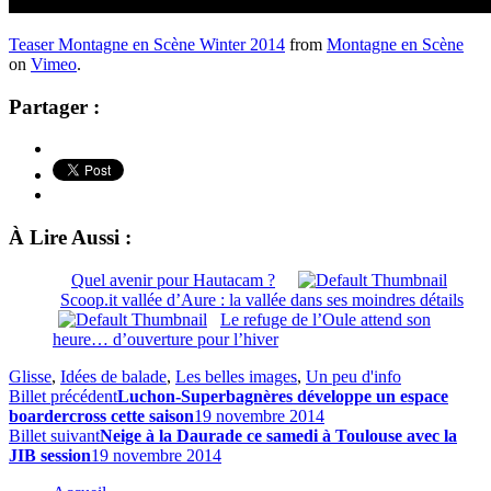
Teaser Montagne en Scène Winter 2014
from
Montagne en Scène
on
Vimeo
.
Partager :
À Lire Aussi :
Quel avenir pour Hautacam ?
Scoop.it vallée d’Aure : la vallée dans ses moindres détails
Le refuge de l’Oule attend son
heure… d’ouverture pour l’hiver
Glisse
,
Idées de balade
,
Les belles images
,
Un peu d'info
Billet précédent
Luchon-Superbagnères développe un espace
boardercross cette saison
19 novembre 2014
Billet suivant
Neige à la Daurade ce samedi à Toulouse avec la
JIB session
19 novembre 2014