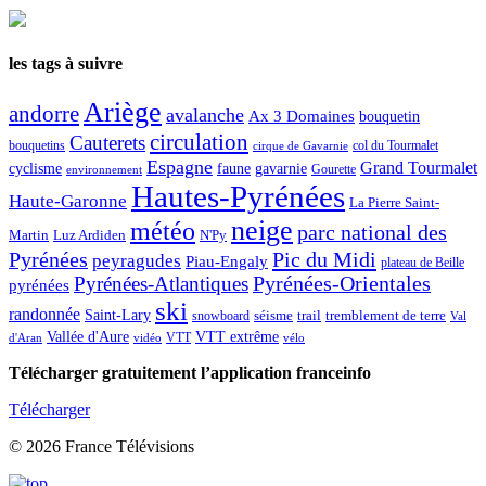
les tags à suivre
Ariège
andorre
avalanche
Ax 3 Domaines
bouquetin
circulation
Cauterets
col du Tourmalet
bouquetins
cirque de Gavarnie
Espagne
Grand Tourmalet
cyclisme
faune
gavarnie
Gourette
environnement
Hautes-Pyrénées
Haute-Garonne
La Pierre Saint-
neige
météo
parc national des
Martin
Luz Ardiden
N'Py
Pic du Midi
Pyrénées
peyragudes
Piau-Engaly
plateau de Beille
Pyrénées-Atlantiques
Pyrénées-Orientales
pyrénées
ski
randonnée
Saint-Lary
séisme
trail
snowboard
tremblement de terre
Val
Vallée d'Aure
VTT extrême
VTT
d'Aran
vidéo
vélo
Télécharger gratuitement l’application franceinfo
Télécharger
© 2026 France Télévisions