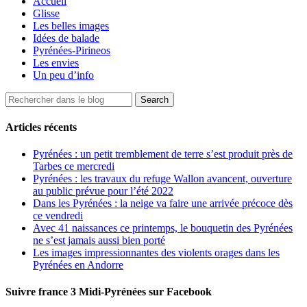
Accueil
Glisse
Les belles images
Idées de balade
Pyrénées-Pirineos
Les envies
Un peu d’info
Articles récents
Pyrénées : un petit tremblement de terre s’est produit près de
Tarbes ce mercredi
Pyrénées : les travaux du refuge Wallon avancent, ouverture
au public prévue pour l’été 2022
Dans les Pyrénées : la neige va faire une arrivée précoce dès
ce vendredi
Avec 41 naissances ce printemps, le bouquetin des Pyrénées
ne s’est jamais aussi bien porté
Les images impressionnantes des violents orages dans les
Pyrénées en Andorre
Suivre france 3 Midi-Pyrénées sur Facebook